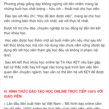
Phương pháp giảng dạy không ngừng cải tiến nhằm mang lại
những buổi học chất lượng – hữu ích – thoải mái cho học viên.
Đào tạo với tiêu chí: “Học để làm được việc”, mang lại cho học
viên những kiến thức hữu ích nhất, sát với thực tế nhất.
Được hỗ trợ chu đáo, chuyên nghiệp từ lúc đăng ký đến khi kết
thúc khóa học.
Học viên được học thêm một số buổi miễn phí nếu như sau khi
kết thúc khóa học mà cón nội dung nào chưa nắm vững (được áp
dụng đối với học viên tham gia học đều và không vi phạm nội
quy).
Sau khi kết thúc khóa học online tại Tin Học KEY nếu bạn gặp
bất cứ thắc mắc hay trở ngại nào trong quá trình làm việc liên
quan đến chuyên ngành, bạn vẫn có thể liên hệ với KEY để được
hỗ trợ.
IV. HÌNH THỨC ĐÀO TẠO HỌC ONLINE TRỰC TIẾP 100% VỚI
GIÁO VIÊN:
+ Lần đầu tiên xuất hiện tại Việt Nam – Mô hình dạy online cầm
tay chỉ việc, 100% tương tác trực tiếp cùng giáo viên, giáo viên