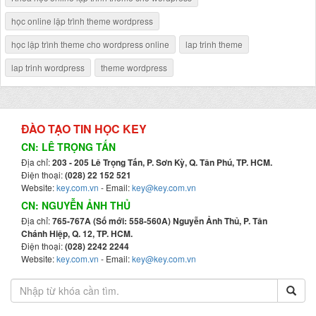
học online lập trình theme wordpress
học lập trình theme cho wordpress online
lap trinh theme
lap trinh wordpress
theme wordpress
ĐÀO TẠO TIN HỌC KEY
CN: LÊ TRỌNG TẤN
Địa chỉ:
203 - 205 Lê Trọng Tấn, P. Sơn Kỳ, Q. Tân Phú, TP. HCM.
Điện thoại:
(028) 22 152 521
Website:
key.com.vn
- Email:
key@key.com.vn
CN: NGUYỄN ẢNH THỦ
Địa chỉ:
765-767A (Số mới: 558-560A) Nguyễn Ảnh Thủ, P. Tân
Chánh Hiệp, Q. 12, TP. HCM.
Điện thoại:
(028) 2242 2244
Website:
key.com.vn
- Email:
key@key.com.vn