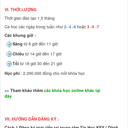
VI. THỜI LƯỢNG
Thời gian đào tạo 1,5 tháng
Ca học các ngày trong tuần như
2- 4 -6
hoặc
3 -5 -7
Các khung giờ :
Sáng
từ 8 giờ đến 11 giờ
Chiều
từ 14 giờ đến 17 giờ
Tối
từ 18 giờ 30 đến 21 giờ
Học phí
: 2.29
0.000 đồng
cho mỗi khóa học
=> Tham khảo thêm
các khóa học online khác tại
đây
VII. HƯỚNG DẪN ĐĂNG KÝ :
Cách 1
Đăng ký trực tiếp tại trung tâm Tin Học KEY ( Dành