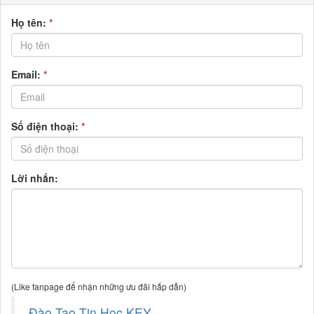
Họ tên:
*
Email:
*
Số điện thoại:
*
Lời nhắn:
(Like fanpage để nhận những ưu đãi hấp dẫn)
Đào Tạo Tin Học KEY