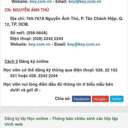
Website:
key.com.vn
- Email:
key@key.com.vn
CN: NGUYỄN ẢNH THỦ
Địa chỉ: 765-767A Nguyễn Ảnh Thủ, P. Tân Chánh Hiệp, Q.
12, TP. HCM.
Số mới: (558-560A)
Điện thoại: (028) 2242 2244
Website:
key.com.vn
- Email:
key@key.com.vn
Cách 2
Đăng ký online
Học viên có thể đăng ký thông qua điện thoại: 028. 22 152
521 hoặc 028. 2242 2244
Học viên vui lòng điền đầu đủ thông tin ở biểu mẫu bên
dưới và gửi đi :
Chia sẻ:
Facebook
Google+
Twitter
Đăng ký lớp
Học online - Thông báo chiêu sinh các lớp lập
trình web