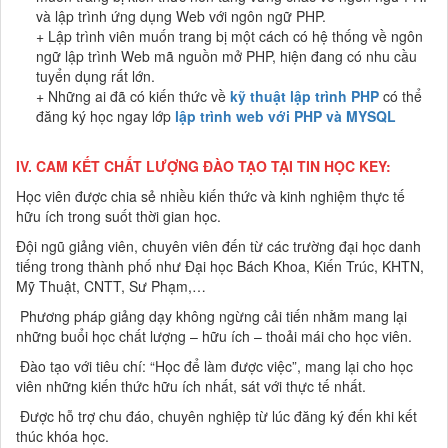
và lập trình ứng dụng Web với ngôn ngữ PHP.
+ Lập trình viên muốn trang bị một cách có hệ thống về ngôn
ngữ lập trình Web mã nguồn mở PHP, hiện đang có nhu cầu
tuyển dụng rất lớn.
+ Những ai đã có kiến thức về
kỹ thuật lập trình PHP
có thể
đăng ký học ngay lớp
lập trình web với PHP và MYSQL
IV. CAM KẾT CHẤT LƯỢNG ĐÀO TẠO TẠI TIN HỌC KEY:
Học viên được chia sẻ nhiều kiến thức và kinh nghiệm thực tế
hữu ích trong suốt thời gian học.
Đội ngũ giảng viên, chuyên viên đến từ các trường đại học danh
tiếng trong thành phố như Đại học Bách Khoa, Kiến Trúc, KHTN,
Mỹ Thuật, CNTT, Sư Phạm,…
Phương pháp giảng dạy không ngừng cải tiến nhằm mang lại
những buổi học chất lượng – hữu ích – thoải mái cho học viên.
Đào tạo với tiêu chí: “Học để làm được việc”, mang lại cho học
viên những kiến thức hữu ích nhất, sát với thực tế nhất.
Được hỗ trợ chu đáo, chuyên nghiệp từ lúc đăng ký đến khi kết
thúc khóa học.