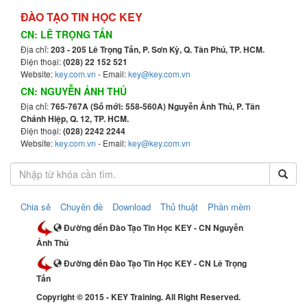
ĐÀO TẠO TIN HỌC KEY
CN: LÊ TRỌNG TẤN
Địa chỉ:
203 - 205 Lê Trọng Tấn, P. Sơn Kỳ, Q. Tân Phú, TP. HCM.
Điện thoại:
(028) 22 152 521
Website:
key.com.vn
- Email:
key@key.com.vn
CN: NGUYỄN ẢNH THỦ
Địa chỉ:
765-767A (Số mới: 558-560A) Nguyễn Ảnh Thủ, P. Tân
Chánh Hiệp, Q. 12, TP. HCM.
Điện thoại:
(028) 2242 2244
Website:
key.com.vn
- Email:
key@key.com.vn
Chia sẻ
Chuyên đề
Download
Thủ thuật
Phần mềm
Đường đến Đào Tạo Tin Học KEY - CN Nguyễn
Ảnh Thủ
Đường đến Đào Tạo Tin Học KEY - CN Lê Trọng
Tấn
Copyright © 2015 - KEY Training. All Right Reserved.