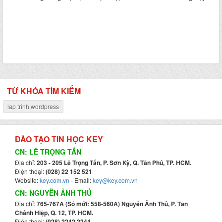
TỪ KHÓA TÌM KIẾM
lap trinh wordpress
ĐÀO TẠO TIN HỌC KEY
CN: LÊ TRỌNG TẤN
Địa chỉ:
203 - 205 Lê Trọng Tấn, P. Sơn Kỳ, Q. Tân Phú, TP. HCM.
Điện thoại:
(028) 22 152 521
Website:
key.com.vn
- Email:
key@key.com.vn
CN: NGUYỄN ẢNH THỦ
Địa chỉ:
765-767A (Số mới: 558-560A) Nguyễn Ảnh Thủ, P. Tân
Chánh Hiệp, Q. 12, TP. HCM.
Điện thoại:
(028) 2242 2244