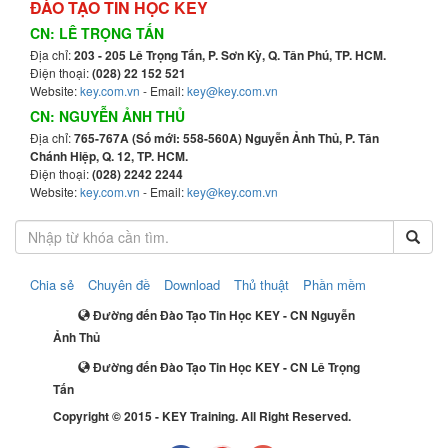
ĐÀO TẠO TIN HỌC KEY
CN: LÊ TRỌNG TẤN
Địa chỉ:
203 - 205 Lê Trọng Tấn, P. Sơn Kỳ, Q. Tân Phú, TP. HCM.
Điện thoại:
(028) 22 152 521
Website:
key.com.vn
- Email:
key@key.com.vn
CN: NGUYỄN ẢNH THỦ
Địa chỉ:
765-767A (Số mới: 558-560A) Nguyễn Ảnh Thủ, P. Tân
Chánh Hiệp, Q. 12, TP. HCM.
Điện thoại:
(028) 2242 2244
Website:
key.com.vn
- Email:
key@key.com.vn
Chia sẻ
Chuyên đề
Download
Thủ thuật
Phần mềm
Đường đến Đào Tạo Tin Học KEY - CN Nguyễn
Ảnh Thủ
Đường đến Đào Tạo Tin Học KEY - CN Lê Trọng
Tấn
Copyright © 2015 - KEY Training. All Right Reserved.