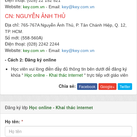
Điện thoại:
(028) 22 152 521
Website:
key.com.vn
- Email:
key@key.com.vn
CN: NGUYỄN ẢNH THỦ
Địa chỉ:
765-767A Nguyễn Ảnh Thủ, P. Tân Chánh Hiệp, Q. 12,
TP. HCM.
Số mới: (558-560A)
Điện thoại:
(028) 2242 2244
Website:
key.com.vn
- Email:
key@key.com.vn
- Cách 2: Đăng ký online
Học viên vui lòng điền đầy đủ thông tin bên dưới để đăng ký
khóa "
Học online -
Khai thác internet
" trực tiếp với giáo viên
Chia sẻ:
Facebook
Google+
Twitter
Đăng ký lớp
Học online - Khai thác internet
Họ tên:
*