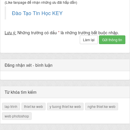
(Like fanpage để nhận những ưu đãi hấp dẫn)
Đào Tạo Tin Học KEY
Lưu ý:
Những trường có dấu
*
là những trường bắt buộc nhập.
Làm lại
Gửi thông tin
Đăng nhận xét - bình luận
Từ khóa tìm kiếm
lap trinh
thiet ke web
y tuong thiet ke web
nghe thiet ke web
web photoshop