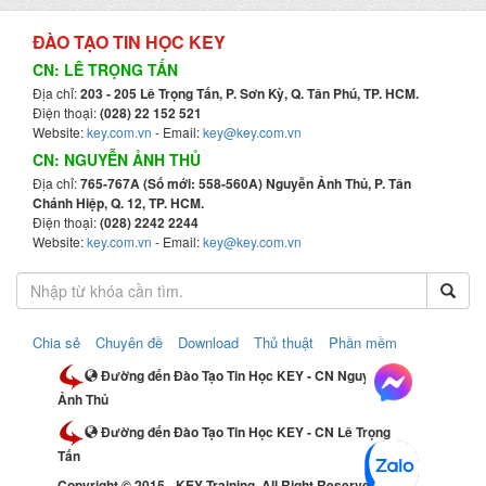
ĐÀO TẠO TIN HỌC KEY
CN: LÊ TRỌNG TẤN
Địa chỉ:
203 - 205 Lê Trọng Tấn, P. Sơn Kỳ, Q. Tân Phú, TP. HCM.
Điện thoại:
(028) 22 152 521
Website:
key.com.vn
- Email:
key@key.com.vn
CN: NGUYỄN ẢNH THỦ
Địa chỉ:
765-767A (Số mới: 558-560A) Nguyễn Ảnh Thủ, P. Tân
Chánh Hiệp, Q. 12, TP. HCM.
Điện thoại:
(028) 2242 2244
Website:
key.com.vn
- Email:
key@key.com.vn
Chia sẻ
Chuyên đề
Download
Thủ thuật
Phần mềm
Đường đến Đào Tạo Tin Học KEY - CN Nguyễn
Ảnh Thủ
Đường đến Đào Tạo Tin Học KEY - CN Lê Trọng
Tấn
Copyright © 2015 - KEY Training. All Right Reserved.