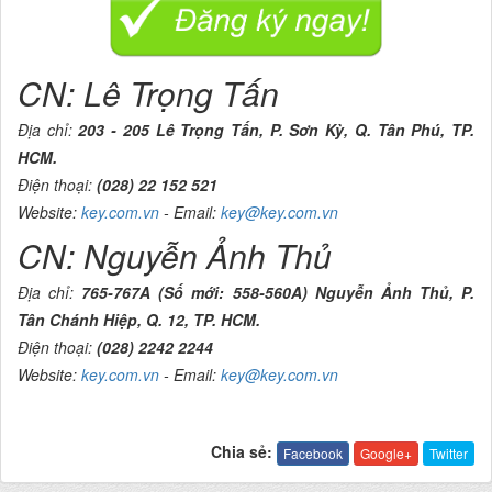
CN: Lê Trọng Tấn
Địa chỉ:
203 - 205 Lê Trọng Tấn, P. Sơn Kỳ, Q. Tân Phú, TP.
HCM.
Điện thoại:
(028) 22 152 521
Website:
key.com.vn
- Email:
key@key.com.vn
CN: Nguyễn Ảnh Thủ
Địa chỉ:
765-767A (Số mới: 558-560A) Nguyễn Ảnh Thủ, P.
Tân Chánh Hiệp, Q. 12, TP. HCM.
Điện thoại:
(028) 2242 2244
Website:
key.com.vn
- Email:
key@key.com.vn
Chia sẻ:
Facebook
Google+
Twitter