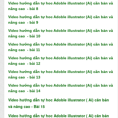
Video h
ướn
g
d
ẫ
n tự hoc Adoble illus
trator (Ai) căn bản và
nâng cao
-
b
ài
8
Video h
ướn
g
d
ẫ
n tự hoc Adoble illus
trator (Ai) căn bản và
nâng cao
-
b
ài 9
Video h
ướn
g
d
ẫ
n tự hoc Adoble illus
trator (Ai) căn bản và
nâng cao
-
b
ài 10
Video h
ướn
g
d
ẫ
n tự hoc Adoble illus
trator (Ai) căn bản và
nâng cao
-
b
ài 11
Video h
ướn
g
d
ẫ
n tự hoc Adoble illus
trator (Ai) căn bản và
nâng cao
-
b
ài 12
Video h
ướn
g
d
ẫ
n tự hoc Adoble illus
trator (Ai) căn bản và
nâng cao
-
b
ài 13
Video h
ướn
g
d
ẫ
n tự hoc Adoble illus
trator (Ai) căn bản và
nâng cao
-
b
ài 14
Video hướng dẫn tự hoc Adoble illustrator ( Ai) căn bản
và nâng cao - Bài 15
Video
h
ướng
dẫn tự hoc Adoble illustrator ( Ai) căn bản