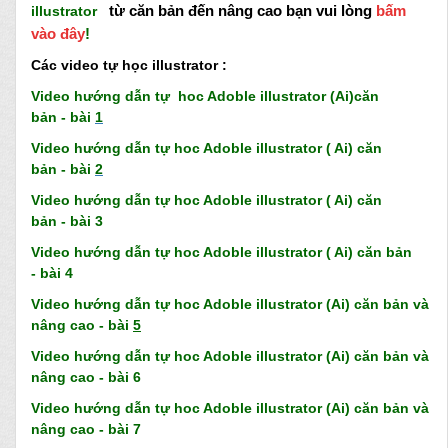
từ căn bản đến nâng cao bạn vui lòng
bấm
ill
u
strator
vào đây
!
Các video tự học illustrator :
Video hướng dẫn tự hoc Adoble illustrator (Ai)căn
bản - bài
1
Video hướng dẫ
n tự hoc Adoble illustrator ( Ai) căn
bản - bài
2
Video hướng dẫn tự hoc Adoble illustrator ( Ai) căn
bản - bài 3
Video h
ướn
g
d
ẫ
n tự hoc Adoble illus
trator ( Ai) căn bản
-
bài
4
Video h
ướn
g
d
ẫ
n tự hoc Adoble illus
trator (Ai) căn bản và
nâng cao -
bài
5
Video h
ướn
g
d
ẫ
n tự hoc Adoble illus
trator (Ai) căn bản và
nâng cao -
bài
6
Video h
ướn
g
d
ẫ
n tự hoc Adoble illus
trator (Ai) căn bản và
nâng cao -
bài 7