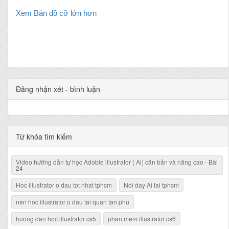
Xem Bản đồ cỡ lớn hơn
Đăng nhận xét - bình luận
Từ khóa tìm kiếm
Video hướng dẫn tự học Adoble illustrator ( Ai) căn bản và nâng cao - Bài
24
Hoc illustrator o dau tot nhat tphcm
Noi day Ai tai tphcm
nen hoc illustrator o dau tai quan tan phu
huong dan hoc illustrator cs5
phan mem illustrator cs6