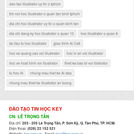
dao tao illustrator uy tin o tphcm
tim noi hoc illustrator o quan tan binh tphcm
dia chi hoc illustrator uy tin o quan binh tan
dia chi dang ky hoc illustrator o quan 10
hoc illustrator o quan 6
tai lieu tu hoc illustrator
giao trinh Ai Cs6
hoc ve quang cao voi illustrator
hoc in an voi illustrator
hoc ve hoat hinh voi illustrator
thiet ke bao bi voi illistrator
tu hoc Ai
nhung mau hiet ke Ai dep
nhung mau thiet ke illustrator an tuong
ĐÀO TẠO TIN HỌC KEY
CN: LÊ TRỌNG TẤN
Địa chỉ:
203 - 205 Lê Trọng Tấn, P. Sơn Kỳ, Q. Tân Phú, TP. HCM.
Điện thoại:
(028) 22 152 521
Website:
key.com.vn
- Email:
key@key.com.vn