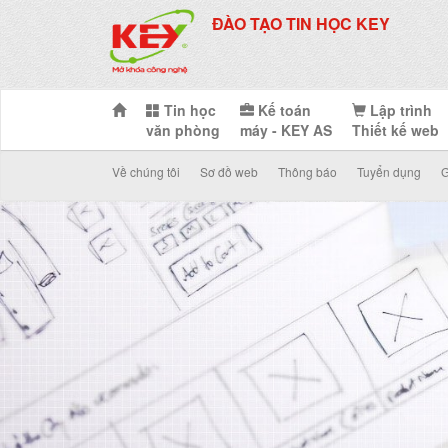
ĐÀO TẠO TIN HỌC KEY
Tin học
Kế toán
Lập trình
văn phòng
máy - KEY AS
Thiết kế web
Về chúng tôi
Sơ đồ web
Thông báo
Tuyển dụng
G