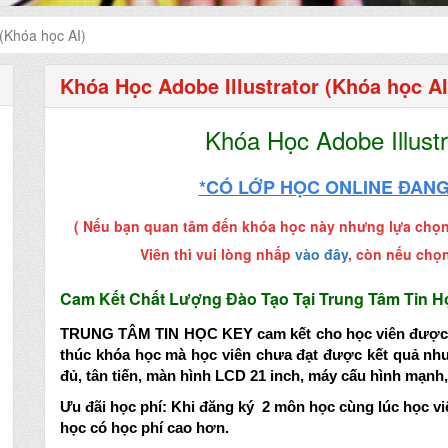
 (Khóa học AI)
Khóa Học Adobe Illustrator (Khóa học AI
Khóa Học
Adobe Illust
*CÓ LỚP HỌC ONLINE ĐANG 
( Nếu bạn quan tâm đến khóa học này nhưng lựa chọn 
Viên thì vui lòng nhấp
vào đây
, còn nếu chọn
Cam Kết Chất Lượng
Đào
Tạo Tại Trung Tâm
Tin 
TRUNG TÂM TIN HỌC KEY
cam kết
cho học viên đượ
thúc khóa học mà học viên chưa đạt được kết quả nh
đủ, tân tiến, m
àn hình LCD 21 inch, máy cấu hình mạnh
Ưu đãi học phí: Khi đăng ký 2 môn học cùng lúc học v
học
có học phí
cao hơn.