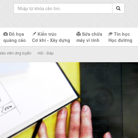
Đồ họa
Kiến trúc
Sửa chữa
Tin học
quảng cáo
Cơ khí - Xây dựng
máy vi tính
Học đường
iáo viên ứng tuyển
Hỏi - Đáp