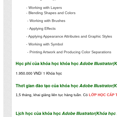
- Working with Layers
- Blending Shapes and Colors
- Working with Brushes
- Applying Effects
- Applying Appearance Attributes and Graphic Styles
- Working with Symbol
- Printing Artwork and Producing Color Separations
Học phí
của
k
hóa
học
khóa học
Adobe Illustrator
(K
1.950.000 VND/ 1 Khóa học
Thơi
g
ian
đào tạo của khóa học
Adobe Illustrator
(K
1,5 tháng, khai
giảng liên tục hàng tuần. Có
LỚP HỌC CẤP 
Lịch học của
khóa
học
Adobe Illustrator
(Khóa học 