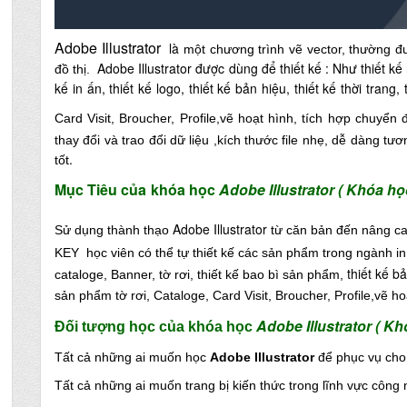
Adobe Illustrator
là
một chương trình vẽ vector, thường đư
Adobe Illustrator
được
dùng để thiết kế : Như thiết k
đồ thị.
kế in ấn, thiết kế logo, thiết
kế bản hiệu, thiết kế thời trang, 
Card Visit, Broucher, Profile,vẽ hoạt hình, tích hợp chuyển 
thay đổi và trao đổi dữ liệu ,kích thước file nhẹ, dễ dàng tư
.
tốt
Mục Tiêu của
khóa học
Adobe Illustrator ( Khóa họ
Adobe Illustrator
Sử dụng thành thạo
từ căn bản đến nâng c
KEY học viên có thể tự t
hiết kế các sản phẩm trong ngành in 
thiết
kế bả
cataloge, Banner, tờ rơi, thiết kế bao bì sản phẩm,
sản phẩm tờ rơi, Cataloge, Card Visit, Broucher, Profile,vẽ h
Adobe Illustrator
( Kh
Đối
tượ
ng
học
của khóa học
Tất cả những ai muốn học
Adobe Illustrator
để phục vụ cho 
Tất cả những ai muốn trang bị kiến thức trong lĩnh vực công 