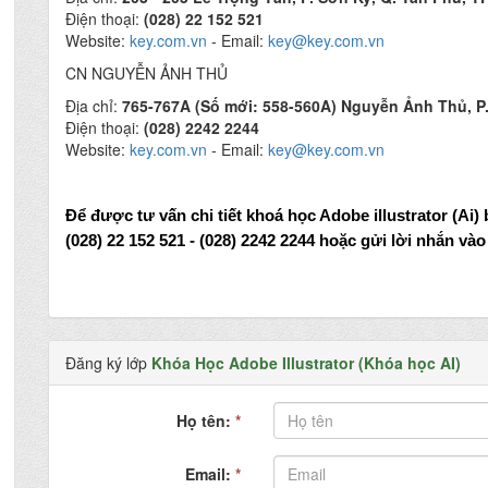
Điện thoại:
(028) 22 152 521
Website:
key.com.vn
- Email:
key@key.com.vn
CN NGUYỄN ẢNH THỦ
Địa chỉ:
765-767A (Số mới: 558-560A) Nguyễn Ảnh Thủ, P.
Điện thoại:
(028) 2242 2244
Website:
key.com.vn
- Email:
key@key.com.vn
Để được tư vấn chi tiết khoá học Adobe illustrator (Ai)
(028) 22 152 521 - (028) 2242 2244 hoặc gửi lời nhắn v
Đăng ký lớp
Khóa Học Adobe Illustrator (Khóa học AI)
Họ tên:
*
Email:
*