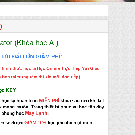
)
rator (Khóa học AI)
ƯU ĐÃI LỚN GIẢM PHÍ*
hình thức học là Học Online Trực Tiếp Với Giáo
 học tại trung tâm thì xin mời đọc tiếp)
Học KEY
c
học lại hoàn toàn
MIỄN PHÍ
khóa sau
nếu khi kết
ư mong muốn.
Trang thiết bị phục vụ học tập đầy
, phòng học
M
á
y
L
ạ
n
h
.
iên sẽ được
GIẢM
10%
học phí cho một môn