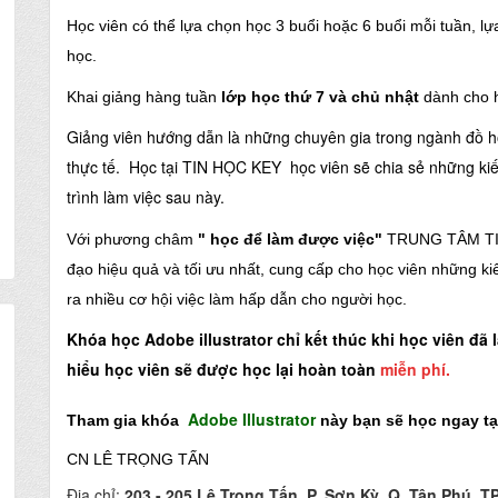
Học viên có thể lựa chọn học 3 buổi hoặc 6 buổi mỗi tuần, lựa
học.
Khai giảng
hà
ng
tuần
l
ớp
học thứ 7 và chủ n
hật
dành cho 
Giảng viên hướng dẫn là những chuyên gia trong ngành đồ h
thực tế. Học tại TIN HỌC KEY học viên
sẽ chia sẻ những kiế
trình làm việc sau này.
Với phương châm
" học để làm được việc"
TRUNG TÂM
T
đạo hiệu quả và tối ưu nhất, cung cấp cho học viên những k
ra nhiều cơ hội việc làm hấp dẫn cho người học.
Khóa học Adobe illustrator chỉ kết thúc khi học viên đ
hiểu học viên sẽ được học lại hoàn toàn
miễn phí.
Adobe Illustr
ator
Tham gia khóa
này bạn sẽ học ngay tại
CN LÊ TRỌNG TẤN
Địa chỉ:
203 - 205 Lê Trọng Tấn, P. Sơn Kỳ, Q. Tân Phú, T