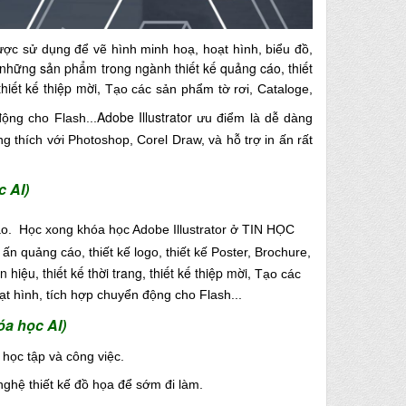
ợc sử dụng để vẽ hình minh hoạ, hoạt hình, biểu đồ,
ế những sản phẩm trong ngành thiết kế quảng cáo, thiết
thiết kế thiệp mời,
Tạo các sản phẩm tờ rơi, Cataloge,
Adobe Illustrator
động cho Flash...
ưu điểm là dễ dàng
ơng thích với Photoshop, Corel Draw, và hỗ trợ in ấn rất
c AI)
ao. Học xong khóa học
Adobe Illustrator ở TIN HỌC
ấn quảng cáo, thiết kế logo, thiết kế Poster, Brochure,
n hiệu, thiết kế thời trang, thiết kế thiệp mời,
Tạo các
oạt hình, tích hợp chuyển động cho Flash...
óa học AI)
học tập và công việc.
nghệ thiết kế đồ họa để sớm đi làm.