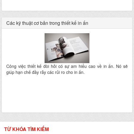
Các kỹ thuật cơ bản trong thiết kế in ấn
Công việc thiết kế đòi hỏi có sự am hiểu cao về in ấn. Nó sẽ
giúp hạn chế đầy rẫy các rủi ro cho in ấn.
TỪ KHÓA TÌM KIẾM