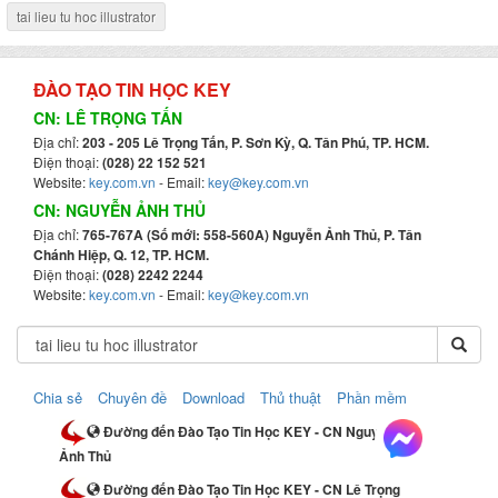
tai lieu tu hoc illustrator
ĐÀO TẠO TIN HỌC KEY
CN: LÊ TRỌNG TẤN
Địa chỉ:
203 - 205 Lê Trọng Tấn, P. Sơn Kỳ, Q. Tân Phú, TP. HCM.
Điện thoại:
(028) 22 152 521
Website:
key.com.vn
- Email:
key@key.com.vn
CN: NGUYỄN ẢNH THỦ
Địa chỉ:
765-767A (Số mới: 558-560A) Nguyễn Ảnh Thủ, P. Tân
Chánh Hiệp, Q. 12, TP. HCM.
Điện thoại:
(028) 2242 2244
Website:
key.com.vn
- Email:
key@key.com.vn
Chia sẻ
Chuyên đề
Download
Thủ thuật
Phần mềm
Đường đến Đào Tạo Tin Học KEY - CN Nguyễn
Ảnh Thủ
Đường đến Đào Tạo Tin Học KEY - CN Lê Trọng