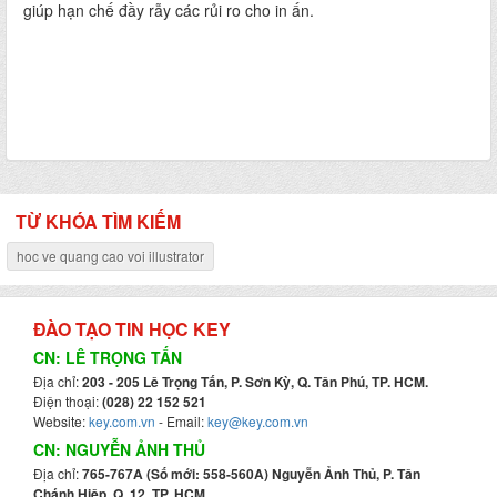
giúp hạn chế đầy rẫy các rủi ro cho in ấn.
TỪ KHÓA TÌM KIẾM
hoc ve quang cao voi illustrator
ĐÀO TẠO TIN HỌC KEY
CN: LÊ TRỌNG TẤN
Địa chỉ:
203 - 205 Lê Trọng Tấn, P. Sơn Kỳ, Q. Tân Phú, TP. HCM.
Điện thoại:
(028) 22 152 521
Website:
key.com.vn
- Email:
key@key.com.vn
CN: NGUYỄN ẢNH THỦ
Địa chỉ:
765-767A (Số mới: 558-560A) Nguyễn Ảnh Thủ, P. Tân
Chánh Hiệp, Q. 12, TP. HCM.