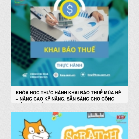
KHÓA HỌC THỰC HÀNH KHAI BÁO THUẾ MÙA HÈ
– NÂNG CAO KỸ NĂNG, SẴN SÀNG CHO CÔNG
VIỆC KẾ TOÁN