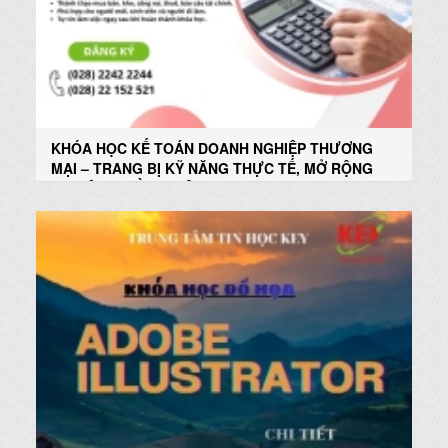
KHÓA HỌC KẾ TOÁN DOANH NGHIỆP THƯƠNG
MẠI – TRANG BỊ KỸ NĂNG THỰC TẾ, MỞ RỘNG
CƠ HỘI NGHỀ NGHIỆP