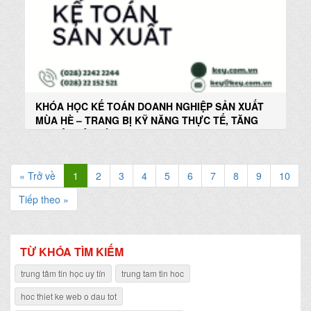
KHÓA HỌC KẾ TOÁN DOANH NGHIỆP SẢN XUẤT
MÙA HÈ – TRANG BỊ KỸ NĂNG THỰC TẾ, TĂNG
CƠ HỘI VIỆC LÀM
« Trở về
1
2
3
4
5
6
7
8
9
10
Tiếp theo »
TỪ KHÓA TÌM KIẾM
trung tâm tin học uy tín
trung tam tin hoc
hoc thiet ke web o dau tot