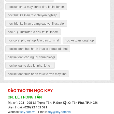
hoc sua chua may tinh o dau tot tai tphcm
hoc thiet ke kien truc chuyen nghiep
hoc thiet ke in an quang cao voi illustrator
hoc AI ( illustrator) o dau tot tai tphcm
hoc corel photoshop AI o dau tot nhat
hoc ke toan tong hop
hoc ke toan thuc hanh thuc te o dau tot nhat
day ke toan cho nguoi chua biet gi
hoc ke toan o dau tot nhat tphcm
hoc ke toan thuc hanh thuc te tren may tinh
ĐÀO TẠO TIN HỌC KEY
CN: LÊ TRỌNG TẤN
Địa chỉ:
203 - 205 Lê Trọng Tấn, P. Sơn Kỳ, Q. Tân Phú, TP. HCM.
Điện thoại:
(028) 22 152 521
Website:
key.com.vn
- Email:
key@key.com.vn