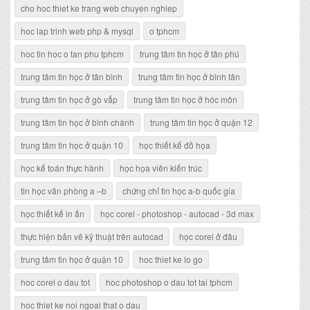
cho hoc thiet ke trang web chuyen nghiep
hoc lap trinh web php & mysql
o tphcm
hoc tin hoc o tan phu tphcm
trung tâm tin học ở tân phú
trung tâm tin học ở tân bình
trung tâm tin học ở bình tân
trung tâm tin học ở gò vấp
trung tâm tin học ở hóc môn
trung tâm tin học ở bình chánh
trung tâm tin học ở quận 12
trung tâm tin học ở quận 10
học thiết kế đồ họa
học kế toán thực hành
học họa viên kiến trúc
tin học văn phòng a –b
chứng chỉ tin học a-b quốc gia
học thiết kế in ấn
học corel - photoshop - autocad - 3d max
thực hiện bản vẽ kỹ thuật trên autocad
học corel ở đâu
trung tâm tin học ở quận 10
hoc thiet ke lo go
hoc corel o dau tot
hoc photoshop o dau tot tai tphcm
hoc thiet ke noi ngoai that o dau