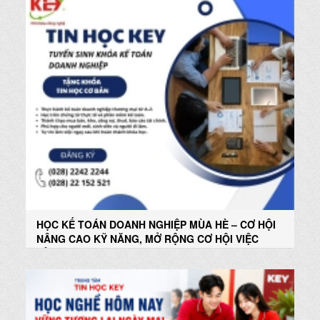
HỌC KẾ TOÁN DOANH NGHIỆP MÙA HÈ – CƠ HỘI
NÂNG CAO KỸ NĂNG, MỞ RỘNG CƠ HỘI VIỆC
LÀM