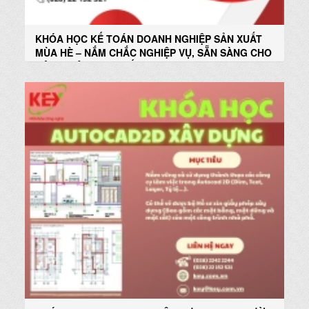
KHÓA HỌC KẾ TOÁN DOANH NGHIỆP SẢN XUẤT
MÙA HÈ – NẮM CHẮC NGHIỆP VỤ, SẴN SÀNG CHO
CÔNG VIỆC THỰC TẾ