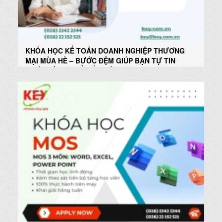
KHÓA HỌC KẾ TOÁN DOANH NGHIỆP THƯƠNG
MẠI MÙA HÈ – BƯỚC ĐỆM GIÚP BẠN TỰ TIN
BƯỚC VÀO NGHỀ KẾ TOÁN