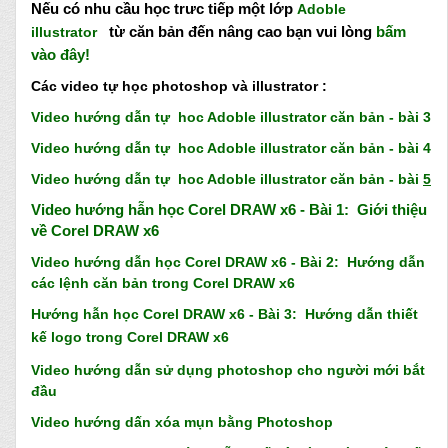
Nếu có nhu cầu học
trưc
tiếp một lớp
Adoble
từ căn bản đến nâng cao bạn vui lòng
bấm
illustrator
vào đây
!
Các video tự học photoshop và illustrator
:
Video h
ướng dẫn tự hoc Adoble illustr
a
tor c
ăn bả
n
-
bài 3
Video h
ướn
g
d
ẫ
n tự hoc Adoble illus
trator căn bản -
bài
4
Video h
ướn
g
d
ẫ
n tự hoc Adoble illus
trator căn bản -
bài
5
V
ideo h
ướng hẫn học Corel DRAW x6 - Bài 1: Giới thiệu
về Corel DRAW x6
Vide
o h
ướng dẫn học Corel DRAW x6 - Bài 2
: Hướng dẫn
các lệnh căn bản trong
Corel DRAW x6
Hướng hẫn học Corel DRAW x6 - Bài 3: Hướng dẫn thiết
kế logo trong Corel DRAW x6
Video hướng dẫn sử dụng photoshop cho người mới bắt
đầu
Video hướng dấn xóa mụn bằng Photoshop