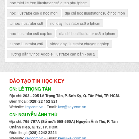
hoc thiet ke tren illustrator cs6 o tan phu tphcm
hoc illustrator cs6 o hoc mon
địa chỉ học illustrator cs6 ở hóc môn
tu hoc illustrator cs6
noi day illustrator cs6 o tphcm
hoc illustrator cs6 cap toc
dia chi hoc illustrator cs6 o tphcm
tu hoc illustrator cs6
video day illustrator chuyen nghiep
Hướng dẫn tự hoc Adoble illustrator căn bản - bài 2
ĐÀO TẠO TIN HỌC KEY
CN: LÊ TRỌNG TẤN
Địa chỉ:
203 - 205 Lê Trọng Tấn, P. Sơn Kỳ, Q. Tân Phú, TP. HCM.
Điện thoại:
(028) 22 152 521
Website:
key.com.vn
- Email:
key@key.com.vn
CN: NGUYỄN ẢNH THỦ
Địa chỉ:
765-767A (Số mới: 558-560A) Nguyễn Ảnh Thủ, P. Tân
Chánh Hiệp, Q. 12, TP. HCM.
Điện thoại:
(028) 2242 2244
Website:
key.com.vn
- Email:
key@key.com.vn