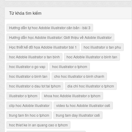
Từ khóa tìm kiếm
Hướng dẫn tự hoc Adoble illustrator căn bản - bài 3
Hướng dẫn học Adoble illustrator: Giới thiệu về Adoble illustrator
Học thiết kế đồ họa Adoble illustrator bài 1
hoc illustrator o tan phu
hoc Adoble illustrator o tan binh
hoc Adoble illustrator o binh tan
hoc illustrator o go vap
hoc illustrator o tphcm
hoc illustrator o binh tan
cho hoc illustrator o binh chanh
hoc illustrator o dau tot tai tphcm
dia chi hoc illustrator o tphcm
illustrator o tphcm
khoa hoc Adoble illustrator o tphcm
cilp hoc Adoble illustrator
video tu hoc Adoble illustrator cs6
trung tam tin hoc o tphcm
trung tam day illustrator cs6
hoc thiet ke in an quang cao o tphcm