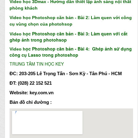
Video học 3Dmax - Hướng dẫn thiết lập ánh sáng nội thất
phòng khách
Video h
ọc Photoshop căn bản - Bài 2: Làm quen với công
cụ vùng chọn của photohsop
ọc
Photoshop
căn bản - Bài 3: Làm quen với cắt
Video h
ghép ảnh trong
photohsop
ọc Photosh
op căn bản - Bài
4: Ghép ảnh
sử dụng
Video h
công cụ Lasso trong photoshop
T
RUNG TÂ
M TIN HỌ
C KEY
ĐC: 203-205 Lê Trọng Tấn - Sơn Kỳ - Tân Phú - HCM
ĐT: (028) 22 152 521
Website: key.com.vn
Bản đồ chỉ đường :