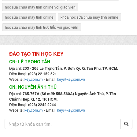
hoc sua chua may tinh online voi giao vien
học sửa chữa máy tính online
khóa học sửa chữa máy tính online
học sửa chữa máy tính trực tiếp với giáo viên
ĐÀO TẠO TIN HỌC KEY
CN: LÊ TRỌNG TẤN
Địa chỉ:
203 - 205 Lê Trọng Tấn, P. Sơn Kỳ, Q. Tân Phú, TP. HCM.
Điện thoại:
(028) 22 152 521
Website:
key.com.vn
- Email:
key@key.com.vn
CN: NGUYỄN ẢNH THỦ
Địa chỉ:
765-767A (Số mới: 558-560A) Nguyễn Ảnh Thủ, P. Tân
Chánh Hiệp, Q. 12, TP. HCM.
Điện thoại:
(028) 2242 2244
Website:
key.com.vn
- Email:
key@key.com.vn