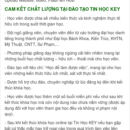
Upload Website, video, Flash lên Host
CAM KẾT CHẤT LƯỢNG TẠI ĐÀO TẠO TIN HỌC KEY
- Học viên được chia sẻ nhiều kiến thức và kinh nghiệm thực tế
hữu ích trong suốt thời gian học.
- Đội ngũ giảng viên, chuyên viên đến từ các trường đại học danh
tiếng trong thành phố như Đại học Bách Khoa, Kiến Trúc, KHTN,
Mỹ Thuật, CNTT, Sư Phạm,…
- Phương pháp giảng dạy không ngừng cải tiến nhằm mang lại
những buổi học chất lượng – hữu ích – thoải mái cho học viên.
- Đào tạo với tiêu chí: “Học để làm được việc”, mang lại cho học
viên những kiến thức hữu ích nhất, sát với thực tế nhất.
- Được hỗ trợ chu đáo, chuyên nghiệp từ lúc đăng ký đến khi kết
thúc khóa học.
- Học viên được học thêm một số buổi miễn phí nếu như sau khi
kết thúc khóa học mà cón nội dung nào chưa nắm vững (được áp
dụng đối với học viên tham gia học đều và không vi phạm nội
quy).
- Sau khi kết thúc khóa học online tại Tin Học KEY nếu bạn gặp
bất cứ thắc mắc hay trở ngại nào trong quá trình làm việc liên