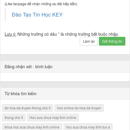
(Like fanpage để nhận những ưu đãi hấp dẫn)
Đào Tạo Tin Học KEY
Lưu ý:
Những trường có dấu
*
là những trường bắt buộc nhập.
Làm lại
Gửi thông tin
Đăng nhận xét - bình luận
Từ khóa tìm kiếm
do hoa da truyen thong cho it
hoc online do hoa da truyen
thong cho it
Hoc sua chua may tinh online
khoa hoc sua chua may tinh online
hoc sua chua may tinh tux a