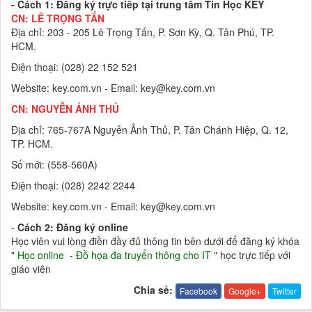
-
Cách 1
:
Đăng ký trực tiếp tại trung tâm Tin Học KEY
CN: LÊ TRỌNG TẤN
Địa chỉ: 203 - 205 Lê Trọng Tấn, P. Sơn Kỳ, Q. Tân Phú, TP.
HCM.
Điện thoại: (028) 22 152 521
Website: key.com.vn - Email: key@key.com.vn
CN: NGUYỄN ẢNH THỦ
Địa chỉ: 765-767A Nguyễn Ảnh Thủ, P. Tân Chánh Hiệp, Q. 12,
TP. HCM.
Số mới: (558-560A)
Điện thoại: (028) 2242 2244
Website: key.com.vn - Email: key@key.com.vn
-
Cách 2: Đăng ký online
Học viên vui lòng điền đầy đủ thông tin bên dưới để đăng ký khóa
"
Học online -
Đồ họa đa truyển thông cho IT
" học trực tiếp với
giáo viên
Chia sẻ:
Facebook
Google+
Twitter