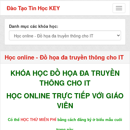
Đào Tạo Tin Học KEY
Toggl
naviga
Danh mục các khóa học:
Học online - Đồ họa đa truyền thông cho IT
KHÓA HỌC ĐỒ HỌA ĐA TRUYỀN
THÔNG CHO IT
HỌC ONLINE TRỰC TIẾP VỚI GIÁO
VI
ÊN
Có thể
HỌC THỬ MIỄN PHÍ
bằng cách đăng ký ở biểu mẫu cuối
trang này.