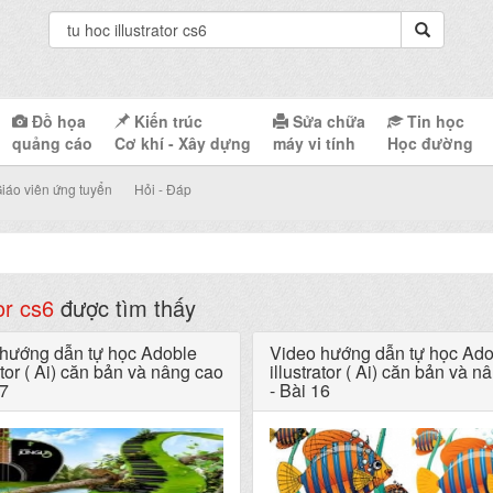
Đồ họa
Kiến trúc
Sửa chữa
Tin học
quảng cáo
Cơ khí - Xây dựng
máy vi tính
Học đường
iáo viên ứng tuyển
Hỏi - Đáp
tor cs6
được tìm thấy
hướng dẫn tự học Adoble
Video hướng dẫn tự học Ado
ator ( Ai) căn bản và nâng cao
illustrator ( Ai) căn bản và n
17
- Bài 16