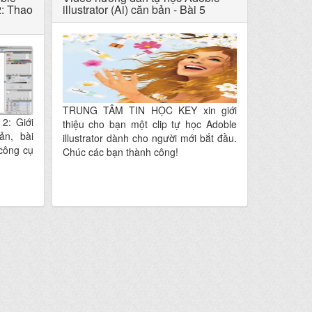
 2: Thao
illustrator (Ai) căn bản - Bài 5
TRUNG TÂM TIN HỌC KEY xin giới
2: Giới
thiệu cho bạn một clip tự học Adoble
bản, bài
illustrator dành cho người mới bắt đầu.
công cụ
Chúc các bạn thành công!