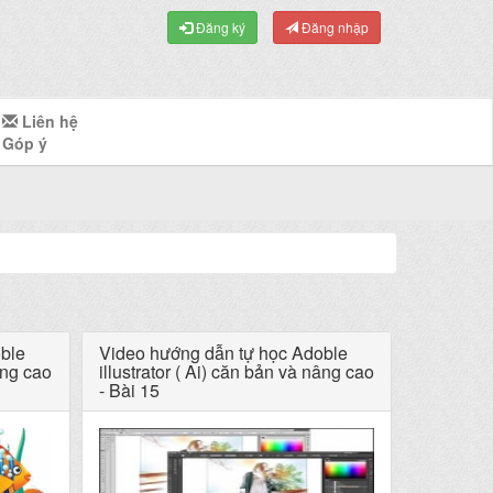
Đăng ký
Đăng nhập
Liên hệ
Góp ý
ble
Video hướng dẫn tự học Adoble
âng cao
illustrator ( Ai) căn bản và nâng cao
- Bài 15