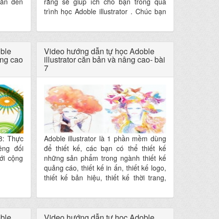
bản đến
rằng sẽ giúp ích cho bạn trong quá
trình học Adoble illustrator . Chúc bạn
thành công
ble
Video hướng dẫn tự học Adoble
âng cao
illustrator căn bản và nâng cao- bài
7
8: Thực
Adoble illustrator là 1 phần mềm dùng
êng đối
để thiết kế, các bạn có thể thiết kế
ới cộng
những sản phẩm trong ngành thiết kế
quảng cáo, thiết kế in ấn, thiết kế logo,
thiết kế bản hiệu, thiết kế thời trang,
thiết kế thiệp mời, Poster...
ble
Video hướng dẫn tự học Adoble