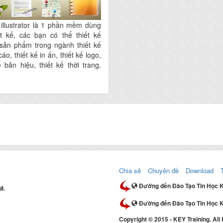
illustrator là 1 phần mềm dùng
ết kế, các bạn có thể thiết kế
sản phẩm trong ngành thiết kế
áo, thiết kế in ấn, thiết kế logo,
ế bản hiệu, thiết kế thời trang,
ế thiệp mời,bao bì.
Chia sẻ
Chuyên đề
Download
Đường đến Đào Tạo Tin Học 
M.
Đường đến Đào Tạo Tin Học K
Copyright © 2015 - KEY Training. All