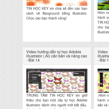
TIN HỌC KEY xin chia sẻ đến các bạn
Hôm na
cách vẽ Bacground bằng illustrator.
hành v
Chúc các bạn thành công!
TIN HỌ
cho bạ
illustr
Video hướng dẫn tự học Adoble
Video 
illustrator ( Ai) căn bản và nâng cao
illustr
- Bài 14
- Bài 
TRUNG TÂM TIN HỌC KEY xin giới
.Hôm na
thiệu cho bạn một clip tự học Adoble
hành v
illustrator dành cho người mới bắt đầu.
sắc và 