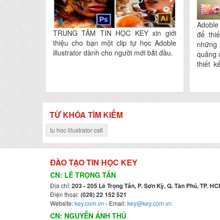
Adoble 
TRUNG TÂM TIN HỌC KEY xin giới
để thi
thiệu cho bạn một clip tự học Adoble
những 
illustrator dành cho người mới bắt đầu.
quảng c
thiết k
thiết k
TỪ KHÓA TÌM KIẾM
tu hoc illustrator cs6
ĐÀO TẠO TIN HỌC KEY
CN: LÊ TRỌNG TẤN
Địa chỉ:
203 - 205 Lê Trọng Tấn, P. Sơn Kỳ, Q. Tân Phú, TP. HC
Điện thoại:
(028) 22 152 521
Website:
key.com.vn
- Email:
key@key.com.vn
CN: NGUYỄN ẢNH THỦ