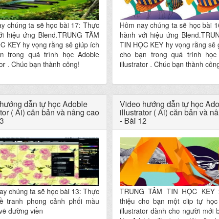
y chúng ta sẽ học bài 17: Thực
Hôm nay chúng ta sẽ học bài 1
ới hiệu ứng Blend.TRUNG TÂM
hành với hiệu ứng Blend.TR
C KEY hy vọng rằng sẽ giúp ích
TIN HỌC KEY hy vọng rằng sẽ g
n trong quá trình học Adoble
cho bạn trong quá trình học
ator . Chúc bạn thành công!
illustrator . Chúc bạn thành côn
hướng dẫn tự học Adoble
Video hướng dẫn tự học Ado
ator ( Ai) căn bản và nâng cao
illustrator ( Ai) căn bản và n
13
- Bài 12
y chúng ta sẽ học bài 13: Thực
TRUNG TÂM TIN HỌC KEY xi
ề tranh phong cảnh phối màu
thiệu cho bạn một clip tự học
vẽ đường viền
illustrator dành cho người mới 