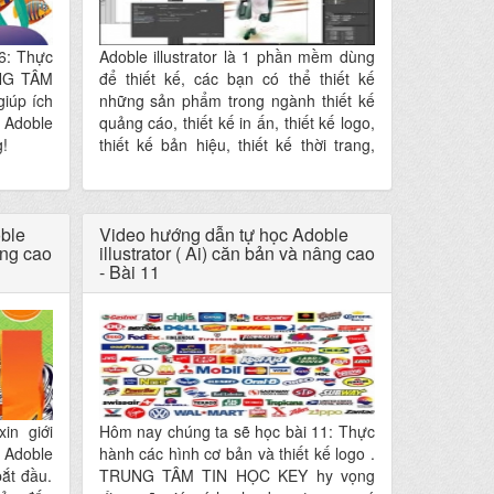
6: Thực
Adoble illustrator là 1 phần mềm dùng
UNG TÂM
để thiết kế, các bạn có thể thiết kế
iúp ích
những sản phẩm trong ngành thiết kế
 Adoble
quảng cáo, thiết kế in ấn, thiết kế logo,
g!
thiết kế bản hiệu, thiết kế thời trang,
thiết kế thiệp mời, Poster, Brochure,
cataloge, Banner, tờ rơi, thiết kế bao bì
sản phẩm, ..
ble
Video hướng dẫn tự học Adoble
âng cao
illustrator ( Ai) căn bản và nâng cao
- Bài 11
n giới
Hôm nay chúng ta sẽ học bài 11: Thực
 Adoble
hành các hình cơ bản và thiết kế logo .
bắt đầu.
TRUNG TÂM TIN HỌC KEY hy vọng