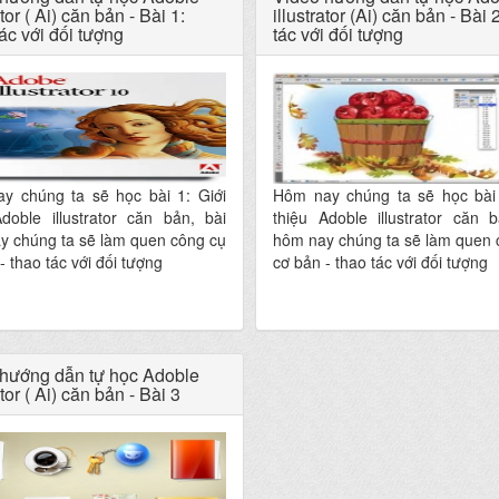
ator ( Ai) căn bản - Bài 1:
illustrator (Ai) căn bản - Bài
ác với đối tượng
tác với đối tượng
y chúng ta sẽ học bài 1: Giới
Hôm nay chúng ta sẽ học bài 
doble illustrator căn bản, bài
thiệu Adoble illustrator căn 
y chúng ta sẽ làm quen công cụ
hôm nay chúng ta sẽ làm quen 
- thao tác với đối tượng
cơ bản - thao tác với đối tượng
hướng dẫn tự học Adoble
ator ( Ai) căn bản - Bài 3