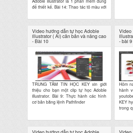
Adoble illustrator là 1 phần mềm dùng
để thiết kế. Bài 14: Thao tác tô màu với
công cụ tô lưới ( Mesh tool)
Video hướng dẫn tự học Adoble
Video 
illustrator ( Ai) căn bản và nâng cao
illustr
- Bài 10
- bài 9
TRUNG TÂM TIN HỌC KEY xin giới
Hôm na
thiệu cho bạn một clip tự học Adoble
hành v
illustrator. Bài 9: Thực hành các hình
youto
cơ bản bằng lệnh Pathfinder
KEY hy
trong q
Chúc b
Video hướng dẫn tự học Adoble
Video 