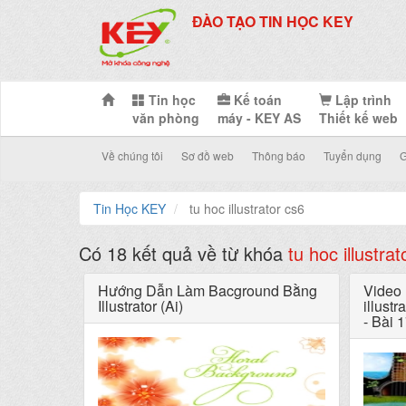
ĐÀO TẠO TIN HỌC KEY
Tin học
Kế toán
Lập trình
văn phòng
máy - KEY AS
Thiết kế web
Về chúng tôi
Sơ đồ web
Thông báo
Tuyển dụng
G
Tin Học KEY
tu hoc illustrator cs6
Có 18 kết quả về từ khóa
tu hoc illustra
Hướng Dẫn Làm Bacground Bằng
Video 
Illustrator (Ai)
illustr
- Bài 