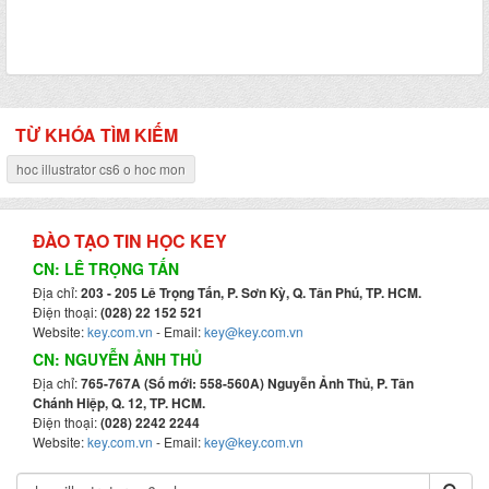
TỪ KHÓA TÌM KIẾM
hoc illustrator cs6 o hoc mon
ĐÀO TẠO TIN HỌC KEY
CN: LÊ TRỌNG TẤN
Địa chỉ:
203 - 205 Lê Trọng Tấn, P. Sơn Kỳ, Q. Tân Phú, TP. HCM.
Điện thoại:
(028) 22 152 521
Website:
key.com.vn
- Email:
key@key.com.vn
CN: NGUYỄN ẢNH THỦ
Địa chỉ:
765-767A (Số mới: 558-560A) Nguyễn Ảnh Thủ, P. Tân
Chánh Hiệp, Q. 12, TP. HCM.
Điện thoại:
(028) 2242 2244
Website:
key.com.vn
- Email:
key@key.com.vn