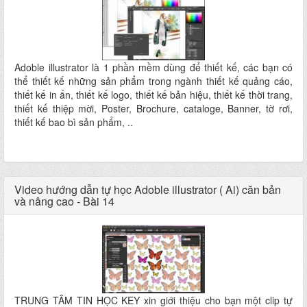
Adoble illustrator là 1 phần mềm dùng để thiết kế, các bạn có
thể thiết kế những sản phẩm trong ngành thiết kế quảng cáo,
thiết kế in ấn, thiết kế logo, thiết kế bản hiệu, thiết kế thời trang,
thiết kế thiệp mời, Poster, Brochure, cataloge, Banner, tờ rơi,
thiết kế bao bì sản phẩm, ..
Video hướng dẫn tự học Adoble illustrator ( Ai) căn bản
và nâng cao - Bài 14
TRUNG TÂM TIN HỌC KEY xin giới thiệu cho bạn một clip tự