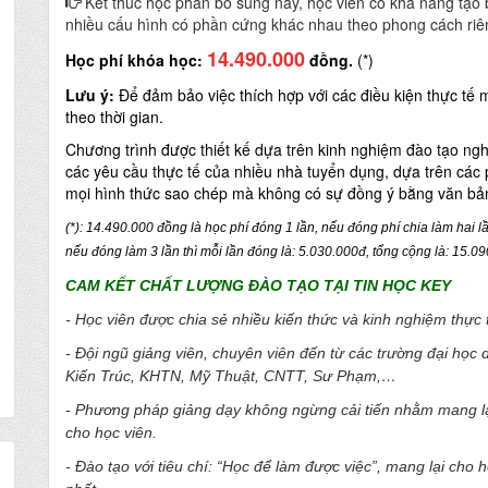
Kết thúc học phần bổ sung này, học viên có khả năng tạo 
nhiều cấu hình có phần cứng khác nhau theo phong cách riê
14.490.000
Học phí khóa học:
đồng.
(*)
Lưu ý:
Để đảm bảo việc thích hợp với các điều kiện thực tế 
theo thời gian.
Chương trình được thiết kế dựa trên kinh nghiệm đào tạo n
các yêu cầu thực tế của nhiều nhà tuyển dụng, dựa trên các
mọi hình thức sao chép mà không có sự đồng ý bằng văn bả
(*): 14.490.000 đồng là học phí đóng 1 lần, nếu đóng phí chia làm hai l
nếu đóng làm 3 lần thì mỗi lần đóng là: 5.030.000đ, tổng cộng là: 15.0
CAM KẾT CHẤT LƯỢNG ĐÀO TẠO TẠI TIN HỌC KEY
- Học viên được chia sẻ nhiều kiến thức và kinh nghiệm thực t
- Đội ngũ giảng viên, chuyên viên đến từ các trường đại học
Kiến Trúc, KHTN, Mỹ Thuật, CNTT, Sư Phạm,…
- Phương pháp giảng dạy không ngừng cải tiến nhằm mang lại
cho học viên.
- Đào tạo với tiêu chí: “Học để làm được việc”, mang lại cho 