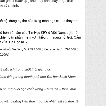
bản ghost (backup ) cho máy tính chạy được trên
ng của mình.
mà nội dung cụ thể của từng môn học có thể thay đổi
ghề hơn 10 năm của Tin Học KEY ở Việt Nam, dựa trên
 phiên bản phần mềm với nhiều tính năng nổi trội. Cấm
n của Tin Học KEY.
ần thì mỗi lần đóng là: 7.395.000đ, tổng cộng là: 14.790.000đ;
90.000đ.
ế hữu ích trong suốt thời gian học.
 danh tiếng trong thành phố như Đại học Bách Khoa,
 những buổi học chất lượng – hữu ích – thoải mái
học viên những kiến thức hữu ích nhất, sát với thực tế