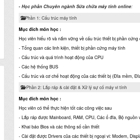
-
Học phần C
h
uyên ngành Sửa chữa máy tính online
:
Phần 1: Cấu trúc máy tính
Mục đích môn học :
Học viên hiểu rõ và nắm vững về cấu trúc thiết bị phần cứng
- Tổng quan các linh kiện, thiết bị phần cứng máy tính
- Cấu trúc và quá trình hoạt động của CPU
- Các hệ thống BUS
-
Cấu trúc và cơ chế hoạt động của các thiết bị (Đĩa mềm, Đĩ
Phần 2: Lắp ráp & cài đặt & Xử lý sự cố máy vi tính
Mục đích môn học :
Học viên có thể thực hiện tốt các công việc sau
- Lắp ráp được Mainboard, RAM, CPU, Các ổ đĩa, Bộ nguồn và 
- Khai báo Bios và các thông số cần thiết
- Cài đặt được Drivers của các thiết bị ngoại vi: Modem, Displa