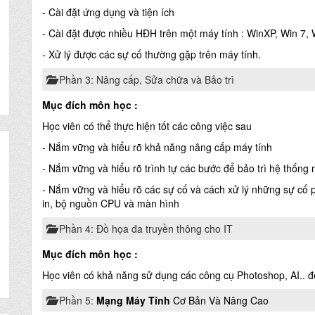
-
Cài đặt ứng dụng và tiện ích
- Cài đặt được nhiều HĐH trên một máy tính : WinXP, Win 7, 
- Xử lý được các sự cố thường gặp trên máy tính.
Phần 3: Nâng cấp, Sửa chữa và Bảo trì
Mục đích môn học :
Học viên có thể thực hiện tốt các công việc sau
- Nắm vững và hiểu rõ khả năng nâng cấp máy tính
- Nắm vững và hiểu rõ trình tự các bước để bảo trì hệ thống 
- Nắm vững và hiểu rõ các sự cố và cách xử lý những sự cố p
in, bộ nguồn CPU và màn hình
Phần 4: Đồ họa đa truyền thông cho IT
Mục đích môn học :
Học viên có khả năng sử dụng các công cụ Photoshop, AI.. để 
Phần 5:
Mạng Máy Tính
Cơ Bản Và Nâng Cao