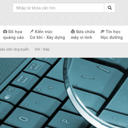
Đồ họa
Kiến trúc
Sửa chữa
Tin học
quảng cáo
Cơ khí - Xây dựng
máy vi tính
Học đường
iáo viên ứng tuyển
Hỏi - Đáp