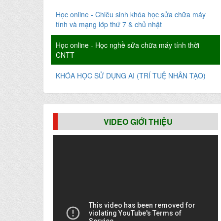
Học online - Chiêu sinh khóa học sửa chữa máy
tính và mạng lớp thứ 7 & chủ nhật
Học online - Học nghề sửa chữa máy tính thời
CNTT
KHÓA HỌC SỬ DỤNG AI (TRÍ TUỆ NHÂN TẠO)
VIDEO GIỚI THIỆU