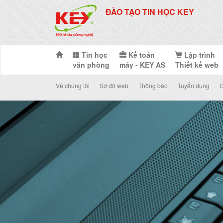
ĐÀO TẠO TIN HỌC KEY
Tin học
Kế toán
Lập trình
văn phòng
máy - KEY AS
Thiết kế web
Về chúng tôi
Sơ đồ web
Thông báo
Tuyển dụng
G