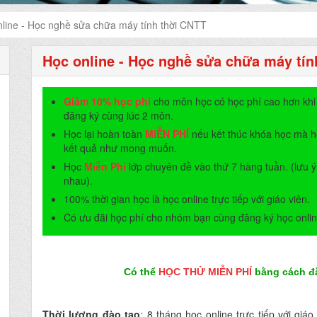
line - Học nghề sửa chữa máy tính thời CNTT
Học online - Học nghề sửa chữa máy tín
Giảm 10% học phí
cho môn học có học phí cao hơn khi
đăng ký cùng lúc 2 môn.
Học lại hoàn toàn
MIỄN PHÍ
nếu kết thúc khóa học mà h
kết quả như mong muốn.
Học
Miễn Phí
lớp chuyên đề vào thứ 7 hàng tuần. (lưu ý
nhau).
100% thời gian học là học online trực tiếp với giáo viên.
Có ưu đãi học phí cho nhóm bạn cùng đăng ký học onlin
Có thể
HỌC THỬ MIỄN PHÍ
bằng cách đă
Thời lượng đào tạo
: 8 tháng học online trực tiếp với giáo