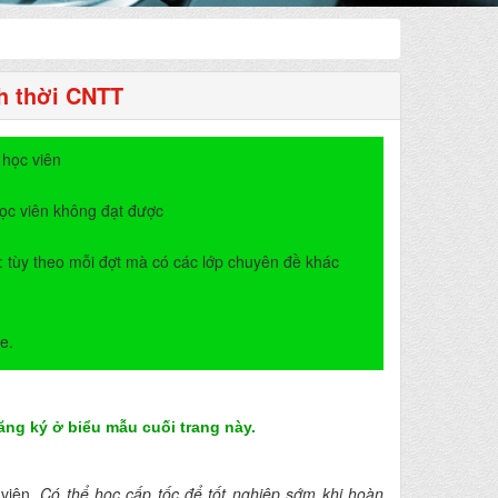
h thời CNTT
 học viên
ọc viên không đạt được
: tùy theo mỗi đợt mà có các lớp chuyên đề khác
e.
ng ký ở biểu mẫu cuối trang này.
 viên.
Có thể học cấp tốc để tốt nghiệp sớm khi hoàn