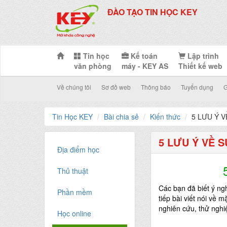
ĐÀO TẠO TIN HỌC KEY
Tin học
Kế toán
Lập trình
văn phòng
máy - KEY AS
Thiết kế web
Về chúng tôi
Sơ đồ web
Thông báo
Tuyển dụng
G
Tin Học KEY
Bài chia sẻ
Kiến thức
5 LƯU Ý 
5 LƯU Ý VỀ 
Địa điểm học
Thủ thuật
C
ác bạn đã biết
ý ng
Phần mềm
tiếp bài viết nói về m
nghiên cứu, thử nghi
Học online