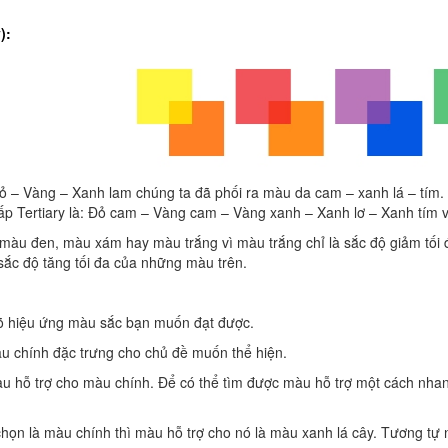
):
ỏ – Vàng – Xanh lam chúng ta đã phối ra màu da cam – xanh lá – tím.
p Tertiary là: Đỏ cam – Vàng cam – Vàng xanh – Xanh lơ – Xanh tím v
” màu đen, màu xám hay màu trắng vì màu trắng chỉ là sắc độ giảm tối
sắc độ tăng tối đa của những màu trên.
rõ hiệu ứng màu sắc bạn muốn đạt được.
u chính đặc trưng cho chủ đề muốn thể hiện.
 hỗ trợ cho màu chính. Để có thể tìm được màu hỗ trợ một cách nhan
họn là màu chính thì màu hỗ trợ cho nó là màu xanh lá cây. Tương tự