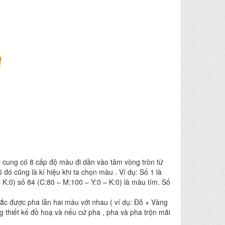
i cung có 8 cấp độ màu đi dần vào tâm vòng tròn từ
ó cũng là kí hiệu khi ta chọn màu . Ví dụ: Số 1 là
K:0) số 84 (C:80 – M:100 – Y:0 – K:0) là màu tím. Số
c được pha lẫn hai màu với nhau ( ví dụ: Đỏ + Vàng
g thiết kế đồ hoạ và nếu cứ pha , pha và pha trộn mãi