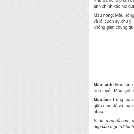
Như đã nói ở phần đầ
ánh chính xác nội d
Màu nóng: Màu nóng 
và lôi cuốn sự chú ý
không gian chung qu
Màu lạnh:
Màu lạnh 
trên tuyết. Màu lạnh
Màu ấm:
Trong màu ấ
giữa màu đỏ và màu
nhau.
Ví dụ: màu đỏ cam;
đẹp của mặt trời bìn