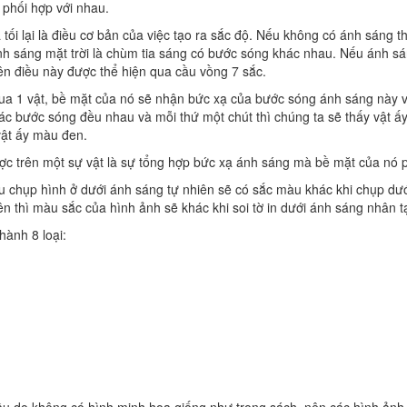
 phối hợp với nhau.
tối lại là điều cơ bản của việc tạo ra sắc độ. Nếu không có ánh sáng th
nh sáng mặt trời là chùm tia sáng có bước sóng khác nhau. Nếu ánh sáng
ên điều này được thể hiện qua cầu vồng 7 sắc.
ua 1 vật, bề mặt của nó sẽ nhận bức xạ của bước sóng ánh sáng này 
ác bước sóng đều nhau và mỗi thứ một chút thì chúng ta sẽ thấy vật ấ
vật ấy màu đen.
c trên một sự vật là sự tổng hợp bức xạ ánh sáng mà bề mặt của nó 
u chụp hình ở dưới ánh sáng tự nhiên sẽ có sắc màu khác khi chụp dướ
ên thì màu sắc của hình ảnh sẽ khác khi soi tờ in dưới ánh sáng nhân t
ành 8 loại: