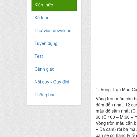
Kiến thức
Kế toán
Thư viện download
Tuyển dụng
Test
Cảnh giác
Nội quy - Quy định
1. Vòng Tròn Màu C
Thông báo
Vòng tròn màu căn bả
đậm đến nhạt. 12 cun
màu đỏ sậm nhất (C:0
68 (C:100 – M:60 – Y
Vòng tròn màu căn bả
= Da cam) rồi ba màu
bạn sẽ có hàng ty tỷ