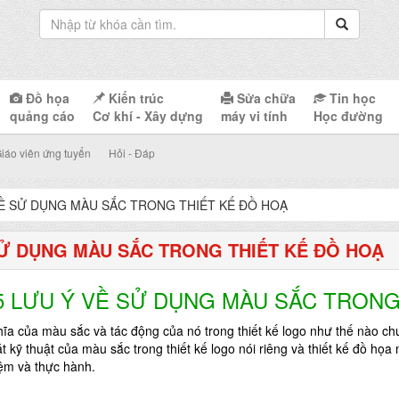
Đồ họa
Kiến trúc
Sửa chữa
Tin học
quảng cáo
Cơ khí - Xây dựng
máy vi tính
Học đường
iáo viên ứng tuyển
Hỏi - Đáp
VỀ SỬ DỤNG MÀU SẮC TRONG THIẾT KẾ ĐỒ HOẠ
SỬ DỤNG MÀU SẮC TRONG THIẾT KẾ ĐỒ HOẠ
5 LƯU Ý VỀ SỬ DỤNG MÀU SẮC TRONG
hĩa của màu sắc và tác động của nó trong thiết kế logo như thế nào c
ặt kỹ thuật của
màu sắc
trong
thiết kế logo
nói riêng và thiết kế đồ họa
ệm và thực hành.