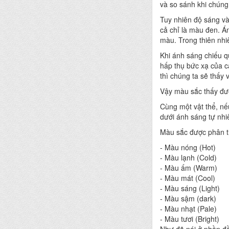
và so sánh khi chúng
Tuy nhiên độ sáng và 
cả chỉ là màu đen. Á
màu. Trong thiên nhi
Khi ánh sáng chiếu q
hấp thụ bức xạ của c
thì chúng ta sẽ thấy 
Vậy màu sắc thấy đượ
Cùng một vật thể, nế
dưới ánh sáng tự nhi
Màu sắc được phân th
- Màu nóng (Hot)
- Màu lạnh (Cold)
- Màu ấm (Warm)
- Màu mát (Cool)
- Màu sáng (Light)
- Màu sậm (dark)
- Màu nhạt (Pale)
- Màu tươi (Bright)