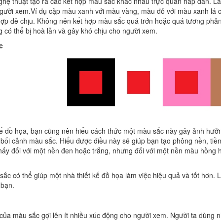
ghệ thuật tạo ra các kết hợp màu sắc khác nhau trực quan hấp dẫn. Là 
gười xem.Ví dụ cặp màu xanh với màu vàng, màu đỏ với màu xanh lá c
hợp dễ chịu. Không nên kết hợp màu sắc quá trớn hoặc quá tương phản
g có thể bị hoà lẫn và gây khó chịu cho người xem.
c
 kế đồ họa, bạn cũng nên hiểu cách thức một màu sắc này gây ảnh hưởn
bối cảnh màu sắc. Hiểu được điều này sẽ giúp bạn tạo phông nền, tiền
 thấy đối với một nền đen hoặc trắng, nhưng đối với một nền màu hồng
sắc có thể giúp một nhà thiết kế đồ họa làm việc hiệu quả và tốt hơn.
 bạn.
 của màu sắc gợi lên ít nhiều xúc động cho người xem. Người ta dùng 