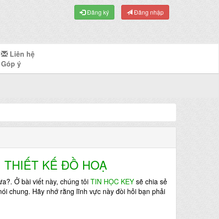
Đăng ký
Đăng nhập
Liên hệ
Góp ý
 THIẾT KẾ ĐỒ HOẠ
hưa?.
Ở
bài viết này, chúng tôi
TIN HỌC KEY
sẽ chia sẻ
 nói chung. Hãy nhớ rằng lĩnh vực này đòi hỏi bạn phải