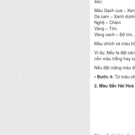
sau:
Màu Gạch cua – Xanh
Da cam – Xanh dươn
Nghệ – Chàm.
Vàng – Tím.
Vàng xanh – Đỏ tím
Màu chính và màu hỗ t
Ví dụ: Nếu ta đặt cá
nền màu trắng hay xa
Nếu đặt mảng màu đỏ 
•
Bước 4:
Từ màu chí
2. Màu Sắc Hài Hoà