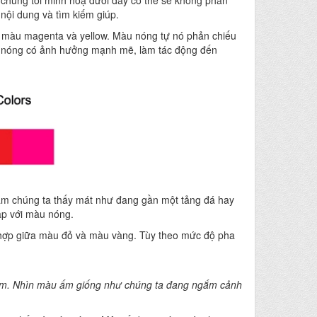
 chúng tôi minh hoạ dưới đây có thể sẽ không phản
ội dung và tìm kiếm giúp.
 màu magenta và yellow. Màu nóng tự nó phản chiếu
àu nóng có ảnh hưởng mạnh mẽ, làm tác động đến
làm chúng ta thấy mát như đang gần một tảng đá hay
ập với màu nóng.
 hợp giữa màu đỏ và màu vàng. Tùy theo mức độ pha
em. Nhìn màu ấm giống như chúng ta đang ngắm cảnh