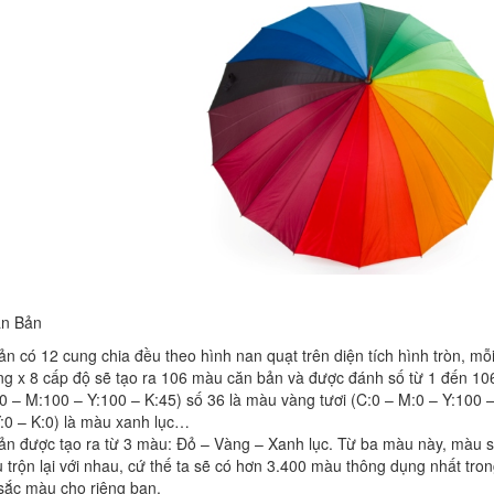
ăn Bản
n có 12 cung chia đều theo hình nan quạt trên diện tích hình tròn, mỗ
g x 8 cấp độ sẽ tạo ra 106 màu căn bản và được đánh số từ 1 đến 106 đ
 – M:100 – Y:100 – K:45) số 36 là màu vàng tươi (C:0 – M:0 – Y:100 – 
:0 – K:0) là màu xanh lục…
n được tạo ra từ 3 màu: Đỏ – Vàng – Xanh lục. Từ ba màu này, màu sắ
 trộn lại với nhau, cứ thế ta sẽ có hơn 3.400 màu thông dụng nhất tron
 sắc màu cho riêng bạn.