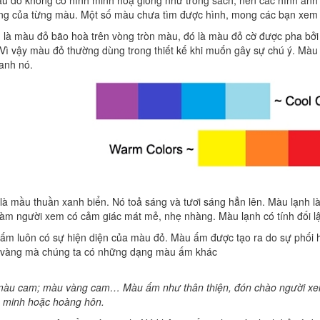
u do không có hình minh hoạ giống như trong sách, nên các hình ảnh
ung của từng màu. Một số màu chưa tìm được hình, mong các bạn xem n
là màu đỏ bão hoà trên vòng tròn màu, đó là màu đỏ cờ được pha bởi
. Vì vậy màu đỏ thường dùng trong thiết kế khi muốn gây sự chú ý. M
anh nó.
là mầu thuần xanh biển. Nó toả sáng và tươi sáng hẳn lên. Màu lạnh 
 làm người xem có cảm giác mát mẻ, nhẹ nhàng. Màu lạnh có tính đối l
m luôn có sự hiện diện của màu đỏ. Màu ấm được tạo ra do sự phối
 vàng mà chúng ta có những dạng màu ấm khác
 màu cam; màu vàng cam… Màu ấm như thân thiện, đón chào người x
h minh hoặc hoàng hôn.