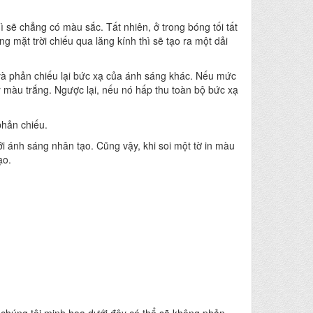
ì sẽ chẳng có màu sắc. Tất nhiên, ở trong bóng tối tất
 mặt trời chiếu qua lăng kính thì sẽ tạo ra một dải
và phản chiếu lại bức xạ của ánh sáng khác. Nếu mức
y màu trắng. Ngược lại, nếu nó hấp thu toàn bộ bức xạ
phản chiếu.
i ánh sáng nhân tạo. Cũng vậy, khi soi một tờ in màu
ạo.