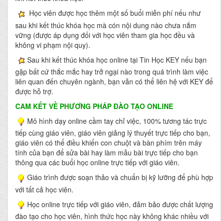
Học viên được học thêm một số buổi miễn phí nếu như
sau khi kết thúc khóa học mà cón nội dung nào chưa nắm
vững (được áp dụng đối với học viên tham gia học đều và
không vi phạm nội quy).
Sau khi kết thúc khóa học online tại Tin Học KEY nếu bạn
gặp bất cứ thắc mắc hay trở ngại nào trong quá trình làm việc
liên quan đến chuyên ngành, bạn vẫn có thể liên hệ với KEY để
được hỗ trợ.
CAM KẾT VỀ PHƯƠNG PHÁP ĐÀO TẠO ONLINE
Mô hình dạy online cầm tay chỉ việc, 100% tương tác trực
tiếp cùng giáo viên, giáo viên giảng lý thuyết trực tiếp cho bạn,
giáo viên có thể điều khiển con chuột và bàn phím trên máy
tính của bạn để sửa bài hay làm mẫu bài trực tiếp cho bạn
thông qua các buổi học online trực tiếp với giáo viên.
Giáo trình được soạn thảo và chuẩn bị kỹ lưỡng để phù hợp
với tất cả học viên.
Học online trực tiếp với giáo viên, đảm bảo được chất lượng
đào tạo cho học viên, hình thức học này không khác nhiều với