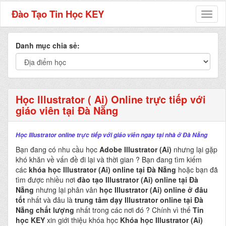
Đào Tạo Tin Học KEY
Toggl
naviga
Danh mục chia sẻ:
Học Illustrator ( Ai) Online trực tiếp với
giáo viên tại Đà Nẵng
Học Illustrator online trực tiếp với giáo viên ngay tại nhà ở Đà Nẵng
Bạn đang có nhu cầu học
Adobe Illustrator (Ai)
nhưng lại gặp
khó khăn về vấn đề đi lại và thời gian ? Bạn đang tìm kiếm
các
khóa học Illustrator (Ai) online tại Đà Nẵng
hoặc bạn đã
tìm được nhiều nơi
đào tạo Illustrator (Ai) online tại Đà
Nẵng
nhưng lại phân vân
học Illustrator (Ai) online ở đâu
tốt
nhất và đâu là
trung tâm dạy Illustrator online tại Đà
Nẵng chất lượng
nhất trong các nơi đó ? Chính vì thế
Tin
học KEY
xin giới thiệu khóa học
Khóa học Illustrator (Ai)