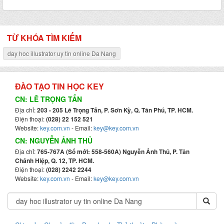
TỪ KHÓA TÌM KIẾM
day hoc illustrator uy tin online Da Nang
ĐÀO TẠO TIN HỌC KEY
CN: LÊ TRỌNG TẤN
Địa chỉ:
203 - 205 Lê Trọng Tấn, P. Sơn Kỳ, Q. Tân Phú, TP. HCM.
Điện thoại:
(028) 22 152 521
Website:
key.com.vn
- Email:
key@key.com.vn
CN: NGUYỄN ẢNH THỦ
Địa chỉ:
765-767A (Số mới: 558-560A) Nguyễn Ảnh Thủ, P. Tân
Chánh Hiệp, Q. 12, TP. HCM.
Điện thoại:
(028) 2242 2244
Website:
key.com.vn
- Email:
key@key.com.vn