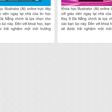
c Illustrator (Ai) online trực tiếp
Khóa học Illustrator (Ai) online t
o viên ngay tại nhà của tin học
với giáo viên ngay tại nhà của
Đà Nẵng chính là lựa chọn cho
Key ở Đà Nẵng chính là lựa c
 lúc này. Đến với khoá học, bạn
các bạn lúc này. Đến với khoá 
c trải nghiệm một môi trường
sẽ được trải nghiệm một môi
 đầy tính sáng tạo, nghệ thuật
học tập đầy tính sáng tạo, ng
 thiện hứa hẹn mang lại cho các
và thân thiện hứa hẹn mang lại
 dịch vụ đào tạo hoàn hảo nhất
bạn một dịch vụ đào tạo hoàn 
i nhà mà không phải đi đâu xa
ngay tại nhà mà không phải đi 