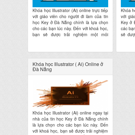
Khóa học Illustrator (Ai) online trực tiếp
Khóa họ
với giáo viên cho người đi làm của tin
với giá
học Key ở Đà Nẵng chính là lựa chọn
Key ở 
cho các bạn lúc này. Đến với khoá học,
các bạn
bạn sẽ được trải nghiệm một môi
sẽ đượ
trường học tập đầy tính sáng tạo, nghệ
học tập
thuật và thân thiện hứa hẹn mang lại
và thân
cho các bạn một dịch vụ đào tạo hoàn
bạn một
hảo nhất ngay tại nhà mà không phải
ngay tạ
Khóa học Illustrator ( Ai) Online ở
đi đâu xa
Đà Nẵng
Khóa học Illustrator (Ai) online ngay tại
nhà của tin học Key ở Đà Nẵng chính
là lựa chọn cho các bạn lúc này. Đến
với khoá học, bạn sẽ được trải nghiệm