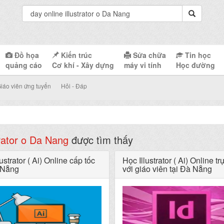
Đồ họa
Kiến trúc
Sửa chữa
Tin học
quảng cáo
Cơ khí - Xây dựng
máy vi tính
Học đường
iáo viên ứng tuyển
Hỏi - Đáp
trator o Da Nang
được tìm thấy
ustrator ( Ai) Online cấp tốc
Học Illustrator ( Ai) Online tr
 Nẵng
với giáo viên tại Đà Nẵng