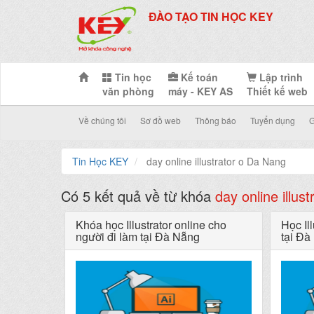
ĐÀO TẠO TIN HỌC KEY
Tin học
Kế toán
Lập trình
văn phòng
máy - KEY AS
Thiết kế web
Về chúng tôi
Sơ đồ web
Thông báo
Tuyển dụng
G
Tin Học KEY
day online illustrator o Da Nang
Có 5 kết quả về từ khóa
day online illus
Khóa học Illustrator online cho
Học Ill
người đi làm tại Đà Nẵng
tại Đà