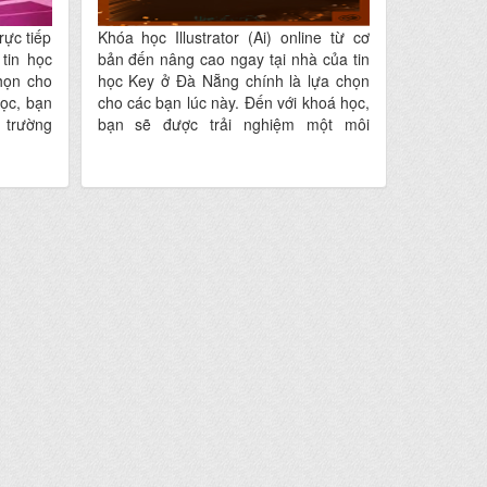
rực tiếp
Khóa học Illustrator (Ai) online từ cơ
 tin học
bản đến nâng cao ngay tại nhà của tin
họn cho
học Key ở Đà Nẵng chính là lựa chọn
học, bạn
cho các bạn lúc này. Đến với khoá học,
 trường
bạn sẽ được trải nghiệm một môi
hệ thuật
trường học tập đầy tính sáng tạo, nghệ
 cho các
thuật và thân thiện hứa hẹn mang lại
hảo nhất
cho các bạn một dịch vụ đào tạo hoàn
đâu xa
hảo nhất ngay tại nhà mà không phải
đi đâu xa