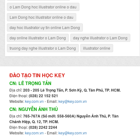
o Lam Dong hoc illustrator online o dau
Lam Dong hoc illustrator online o dau
day hoc illustrator uy tin online Lam Dong
day online illustrator o Lam Dong
day nghe illustrator o Lam Dong
truong day nghe illustrator o Lam Dong
illustrator online
ĐÀO TẠO TIN HỌC KEY
CN: LÊ TRỌNG TẤN
Địa chỉ:
203 - 205 Lê Trọng Tấn, P. Sơn Kỳ, Q. Tân Phú, TP. HCM.
Điện thoại:
(028) 22 152 521
Website:
key.com.vn
- Email:
key@key.com.vn
CN: NGUYỄN ẢNH THỦ
Địa chỉ:
765-767A (Số mới: 558-560A) Nguyễn Ảnh Thủ, P. Tân
Chánh Hiệp, Q. 12, TP. HCM.
Điện thoại:
(028) 2242 2244
Website:
key.com.vn
- Email:
key@key.com.vn