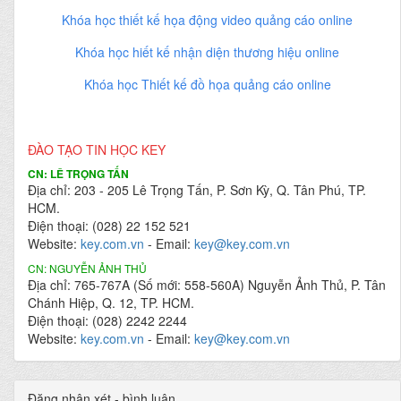
Khóa học thiết kế họa động video quảng cáo online
Khóa học hiết kế nhận diện thương hiệu online
Khóa học Thiết kế đồ họa quảng cáo online
ĐÀO TẠO TIN HỌC KEY
CN: LÊ TRỌNG TẤN
Địa chỉ: 203 - 205 Lê Trọng Tấn, P. Sơn Kỳ, Q. Tân Phú, TP.
HCM.
Điện thoại: (028) 22 152 521
Website:
key.com.vn
- Email:
key@key.com.vn
CN: NGUYỄN ẢNH THỦ
Địa chỉ: 765-767A (Số mới: 558-560A) Nguyễn Ảnh Thủ, P. Tân
Chánh Hiệp, Q. 12, TP. HCM.
Điện thoại: (028) 2242 2244
Website:
key.com.vn
- Email:
key@key.com.vn
Đăng nhận xét - bình luận