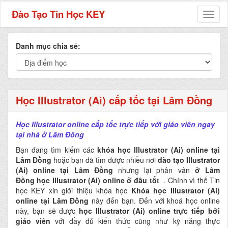
Đào Tạo Tin Học KEY
Toggl
naviga
Danh mục chia sẻ:
Học Illustrator (Ai) cấp tốc tại Lâm Đồng
Học Illustrator online cấp tốc trực tiếp với giáo viên ngay
tại nhà ở Lâm Đồng
Bạn đang tìm kiếm các
khóa học Illustrator (Ai) online tại
Lâm Đồng
hoặc bạn đã tìm được nhiều nơi
đào tạo
Illustrator
(Ai) online tại
Lâm Đồng
nhưng lại phân vân
ở Lâm
Đồng
học Illustrator (Ai) online ở đâu tốt
.
Chính vì thế
Tin
học KEY
xin giới thiệu khóa học
Khóa học Illustrator (Ai)
online tại Lâm Đồng
này đến bạn. Đến với khoá học online
này, bạn sẽ được
học Illustrator (Ai) online
trực tiếp bởi
giáo viên
với đầy đủ kiến thức cũng như kỹ năng thực