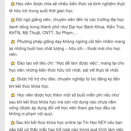
Học viên được chia sẻ nhiều kiến thức và kinh nghiệm thực
tế hữu ích trong suốt thời gian học.
Đội ngũ giảng viên, chuyên viên đến từ các trường đại học
danh tiếng trong thành phố như Đại học Bách Khoa, Kiến Trúc,
KHTN, Mỹ Thuật, CNTT, Sư Phạm,…
Phương pháp giảng dạy không ngừng cải tiến nhằm mang
lại những buổi học chất lượng – hữu ích – thoải mái cho học
viên.
Đào tạo với tiêu chí: “Học để làm được việc”, mang lại cho
học viên những kiến thức hữu ích nhất, sát với thực tế nhất.
Được hỗ trợ chu đáo, chuyên nghiệp từ lúc đăng ký đến
khi kết thúc khóa học.
Học viên được học thêm một số buổi miễn phí nếu như
sau khi kết thúc khóa học mà cón nội dung nào chưa nắm
vững (được áp dụng đối với học viên tham gia học đều và
không vi phạm nội quy).
Sau khi kết thúc khóa học online tại Tin Học KEY nếu bạn
gặp bất cứ thắc mắc hay trở ngại nào trong quá trình làm việc