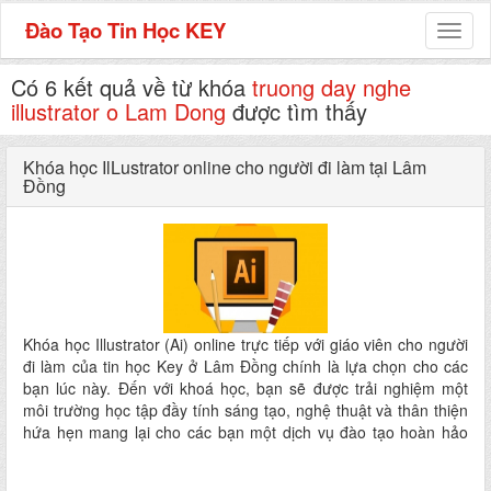
Đào Tạo Tin Học KEY
Toggl
naviga
Có 6 kết quả về từ khóa
truong day nghe
illustrator o Lam Dong
được tìm thấy
Khóa học IlLustrator online cho người đi làm tại Lâm
Đồng
Khóa học Illustrator (Ai) online trực tiếp với giáo viên cho người
đi làm của tin học Key ở Lâm Đồng chính là lựa chọn cho các
bạn lúc này. Đến với khoá học, bạn sẽ được trải nghiệm một
môi trường học tập đầy tính sáng tạo, nghệ thuật và thân thiện
hứa hẹn mang lại cho các bạn một dịch vụ đào tạo hoàn hảo
nhất ngay tại nhà mà không phải đi đâu xa