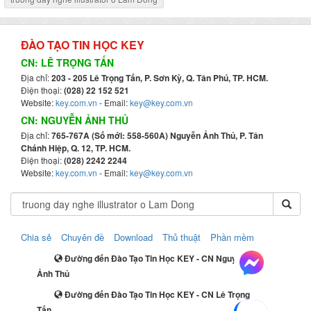
ĐÀO TẠO TIN HỌC KEY
CN: LÊ TRỌNG TẤN
Địa chỉ:
203 - 205 Lê Trọng Tấn, P. Sơn Kỳ, Q. Tân Phú, TP. HCM.
Điện thoại:
(028) 22 152 521
Website:
key.com.vn
- Email:
key@key.com.vn
CN: NGUYỄN ẢNH THỦ
Địa chỉ:
765-767A (Số mới: 558-560A) Nguyễn Ảnh Thủ, P. Tân
Chánh Hiệp, Q. 12, TP. HCM.
Điện thoại:
(028) 2242 2244
Website:
key.com.vn
- Email:
key@key.com.vn
Chia sẻ
Chuyên đề
Download
Thủ thuật
Phần mềm
Đường đến Đào Tạo Tin Học KEY - CN Nguyễn
Ảnh Thủ
Đường đến Đào Tạo Tin Học KEY - CN Lê Trọng
Tấn