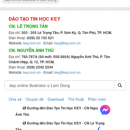
ĐÀO TẠO TIN HỌC KEY
CN: LÊ TRỌNG TẤN
Địa chỉ:
203 - 205 Lê Trọng Tấn, P. Sơn Kỳ, Q. Tân Phú, TP. HCM.
Điện thoại:
(028) 22 152 521
Website:
key.com.vn
- Email:
key@key.com.vn
CN: NGUYỄN ẢNH THỦ
Địa chỉ:
765-767A (Số mới: 558-560A) Nguyễn Ảnh Thủ, P. Tân
Chánh Hiệp, Q. 12, TP. HCM.
Điện thoại:
(028) 2242 2244
Website:
key.com.vn
- Email:
key@key.com.vn
Chia sẻ
Chuyên đề
Download
Thủ thuật
Phần mềm
Đường đến Đào Tạo Tin Học KEY - CN Nguyễn
Ảnh Thủ
Đường đến Đào Tạo Tin Học KEY - CN Lê Trọng
Tấn