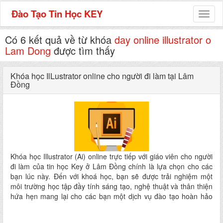
Đào Tạo Tin Học KEY
Toggl
naviga
Có 6 kết quả về từ khóa
day online illustrator o
Lam Dong
được tìm thấy
Khóa học IlLustrator online cho người đi làm tại Lâm
Đồng
Khóa học Illustrator (Ai) online trực tiếp với giáo viên cho người
đi làm của tin học Key ở Lâm Đồng chính là lựa chọn cho các
bạn lúc này. Đến với khoá học, bạn sẽ được trải nghiệm một
môi trường học tập đầy tính sáng tạo, nghệ thuật và thân thiện
hứa hẹn mang lại cho các bạn một dịch vụ đào tạo hoàn hảo
nhất ngay tại nhà mà không phải đi đâu xa