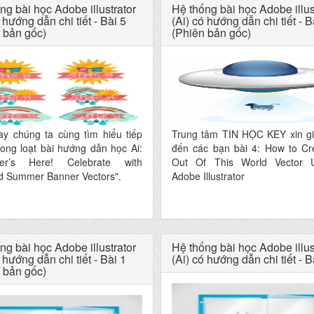
ng bài học Adobe illustrator
Hệ thống bài học Adobe illus
 hướng dẫn chi tiết - Bài 5
(Ai) có hướng dẫn chi tiết - B
 bản gốc)
(Phiên bản gốc)
y chúng ta cùng tìm hiểu tiếp
Trung tâm TIN HỌC KEY xin giớ
rong loạt bài hướng dẫn học Ai:
đến các bạn bài 4: How to Cr
er’s Here! Celebrate with
Out Of This World Vector 
d Summer Banner Vectors".
Adobe Illustrator
ng bài học Adobe illustrator
Hệ thống bài học Adobe illus
 hướng dẫn chi tiết - Bài 1
(Ai) có hướng dẫn chi tiết - B
 bản gốc)