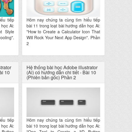
ểu tiếp
Hôm nay chúng ta cùng tìm hiểu tiếp
 học Ai:
bài 11 trong loạt bài hướng dẫn học Ai:
t Style
"How to Create a Calculator Icon That
ooling".
Will Rock Your Next App Design". Phần
2
trator
Hệ thống bài học Adobe illustrator
ài 10
(Ai) có hướng dẫn chi tiết - Bài 10
(Phiên bản gốc) Phần 2
ểu tiếp
Hôm nay chúng ta cùng tìm hiểu tiếp
 học Ai:
bài 10 trong loạt bài hướng dẫn học Ai:
Button
"One Tool to Create a 3D Button