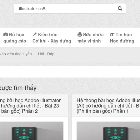
Đồ họa
Kiến trúc
Sửa chữa
Tin học
quảng cáo
Cơ khí - Xây dựng
máy vi tính
Học đường
iáo viên ứng tuyển
Hỏi - Đáp
ược tìm thấy
ng bài học Adobe illustrator
Hệ thống bài học Adobe illus
 hướng dẫn chi tiết - Bài 23
(Ai) có hướng dẫn chi tiết - B
 bản gốc) Phần 2
(Phiên bản gốc) Phần 1