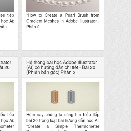
ểu tiếp
"How to Create a Pearl Brush from
 học Ai:
Gradient Meshes in Adobe Illustrator".
Phần 1
Phần 2
trator
Hệ thống bài học Adobe illustrator
ài 20
(Ai) có hướng dẫn chi tiết - Bài 20
(Phiên bản gốc) Phần 2
ểu tiếp
Hôm nay chúng ta cùng tìm hiểu tiếp
 học Ai:
bài 20 trong loạt bài hướng dẫn học Ai:
ometer
"Create a Simple Thermometer