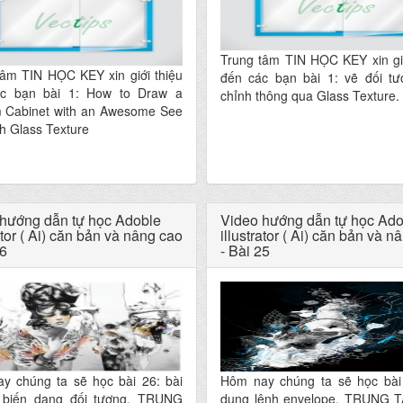
Trung tâm TIN HỌC KEY xin giớ
tâm TIN HỌC KEY xin giới thiệu
đến các bạn bài 1: vẽ đối tư
c bạn bài 1: How to Draw a
chỉnh thông qua Glass Texture.
 Cabinet with an Awesome See
h Glass Texture
hướng dẫn tự học Adoble
Video hướng dẫn tự học Ado
ator ( Ai) căn bản và nâng cao
illustrator ( Ai) căn bản và n
26
- Bài 25
y chúng ta sẽ học bài 26: bài
Hôm nay chúng ta sẽ học bài
 biến dạng đối tượng. TRUNG
dụng lệnh envelope. TRUNG 