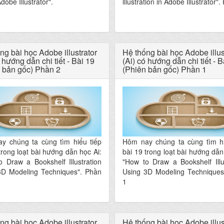
dobe Illustrator".
lllustration in Adobe Illustrator"
ng bài học Adobe illustrator
Hệ thống bài học Adobe illus
 hướng dẫn chi tiết - Bài 19
(Ai) có hướng dẫn chi tiết - B
 bản gốc) Phần 2
(Phiên bản gốc) Phần 1
y chúng ta cùng tìm hiểu tiếp
Hôm nay chúng ta cùng tìm hi
trong loạt bài hướng dẫn học Ai:
bài 19 trong loạt bài hướng dẫn
 Draw a Bookshelf Illustration
"How to Draw a Bookshelf Illu
3D Modeling Techniques". Phần
Using 3D Modeling Techniques
1
ng bài học Adobe illustrator
Hệ thống bài học Adobe illus