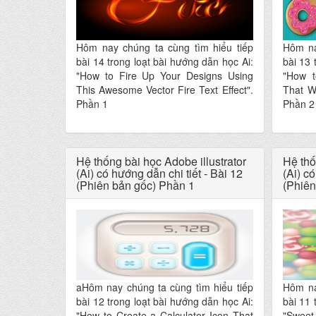
Hôm nay chúng ta cùng tìm hiểu tiếp
Hôm na
bài 14 trong loạt bài hướng dẫn học Ai:
bài 13 
"How to Fire Up Your Designs Using
"How t
This Awesome Vector Fire Text Effect".
That Wi
Phần 1
Phần 2
Hệ thống bài học Adobe illustrator
Hệ thố
(Ai) có hướng dẫn chi tiết - Bài 12
(Ai) có
(Phiên bản gốc) Phần 1
(Phiên
aHôm nay chúng ta cùng tìm hiểu tiếp
Hôm na
bài 12 trong loạt bài hướng dẫn học Ai:
bài 11 
"How to Create a Calculator Icon That
"Sweet