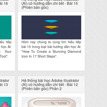
ài 16
(Ai) có hướng dẫn chi tiết - Bài 15
(Phiên bản gốc)
ểu tiếp
Hôm nay chúng ta cùng tìm hiểu tiếp
 học Ai:
bài 15 trong loạt bài hướng dẫn học Ai:
n Your
"How To Create a Stunning Diamond
Tool".
Icon In 17 Short Steps".
trator
Hệ thống bài học Adobe illustrator
ài 13
(Ai) có hướng dẫn chi tiết - Bài 12
(Phiên bản gốc) Phần 2