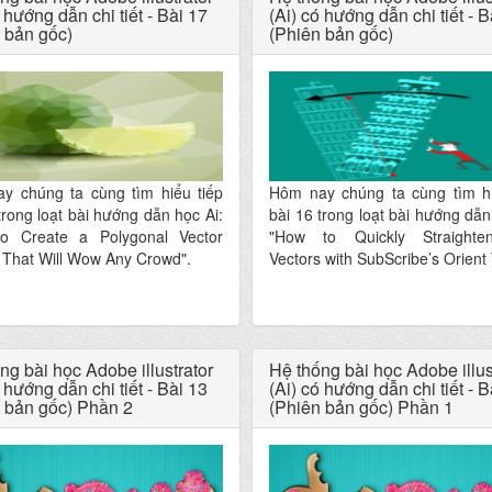
 hướng dẫn chi tiết - Bài 17
(Ai) có hướng dẫn chi tiết - B
 bản gốc)
(Phiên bản gốc)
y chúng ta cùng tìm hiểu tiếp
Hôm nay chúng ta cùng tìm hi
trong loạt bài hướng dẫn học Ai:
bài 16 trong loạt bài hướng dẫn
o Create a Polygonal Vector
"How to Quickly Straighte
 That Will Wow Any Crowd".
Vectors with SubScribe’s Orient 
ng bài học Adobe illustrator
Hệ thống bài học Adobe illus
 hướng dẫn chi tiết - Bài 13
(Ai) có hướng dẫn chi tiết - B
 bản gốc) Phần 2
(Phiên bản gốc) Phần 1