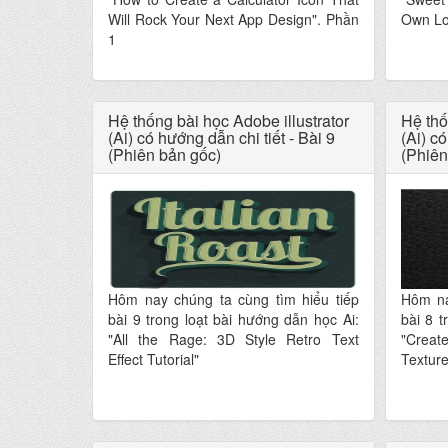
Will Rock Your Next App Design". Phần
Own Lol
1
Hệ thống bài học Adobe illustrator
Hệ thố
(Ai) có hướng dẫn chi tiết - Bài 9
(Ai) có
(Phiên bản gốc)
(Phiên
Hôm nay chúng ta cùng tìm hiểu tiếp
Hôm na
bài 9 trong loạt bài hướng dẫn học Ai:
bài 8 t
"All the Rage: 3D Style Retro Text
"Creat
Effect Tutorial"
Texture