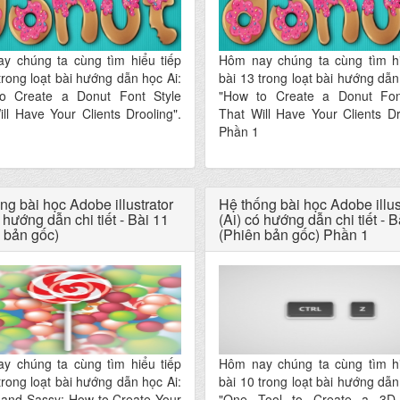
y chúng ta cùng tìm hiểu tiếp
Hôm nay chúng ta cùng tìm hi
trong loạt bài hướng dẫn học Ai:
bài 13 trong loạt bài hướng dẫn
o Create a Donut Font Style
"How to Create a Donut Fon
ll Have Your Clients Drooling".
That Will Have Your Clients Dr
Phần 1
ng bài học Adobe illustrator
Hệ thống bài học Adobe illus
 hướng dẫn chi tiết - Bài 11
(Ai) có hướng dẫn chi tiết - B
 bản gốc)
(Phiên bản gốc) Phần 1
y chúng ta cùng tìm hiểu tiếp
Hôm nay chúng ta cùng tìm hi
trong loạt bài hướng dẫn học Ai:
bài 10 trong loạt bài hướng dẫn
 and Sassy: How to Create Your
"One Tool to Create a 3D 