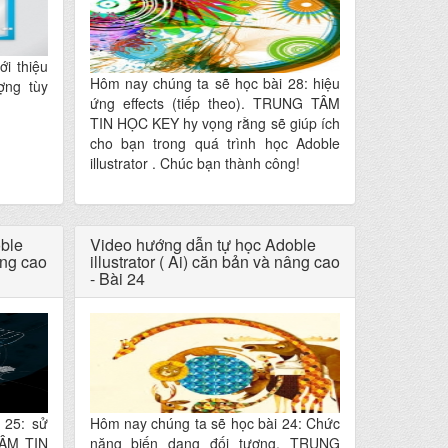
i thiệu
Hôm nay chúng ta sẽ học bài 28: hiệu
ợng tùy
ứng effects (tiếp theo). TRUNG TÂM
TIN HỌC KEY hy vọng rằng sẽ giúp ích
cho bạn trong quá trình học Adoble
illustrator . Chúc bạn thành công!
ble
Video hướng dẫn tự học Adoble
âng cao
illustrator ( Ai) căn bản và nâng cao
- Bài 24
 25: sử
Hôm nay chúng ta sẽ học bài 24: Chức
TÂM TIN
năng biến dạng đối tượng. TRUNG