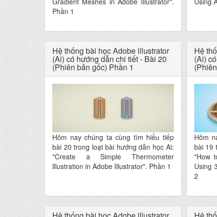
Gradient Meshes in Adobe Illustrator".
Using A
Phần 1
Hệ thống bài học Adobe illustrator
Hệ thố
(Ai) có hướng dẫn chi tiết - Bài 20
(Ai) có
(Phiên bản gốc) Phần 1
(Phiên
Hôm nay chúng ta cùng tìm hiểu tiếp
Hôm na
bài 20 trong loạt bài hướng dẫn học Ai:
bài 19 
"Create a Simple Thermometer
"How to
lllustration in Adobe Illustrator". Phần 1
Using 
2
Hệ thống bài học Adobe illustrator
Hệ thố