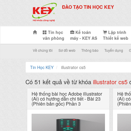
ĐÀO TẠO TIN HỌC KEY
Tin học
Kế toán
Lập trình
văn phòng
máy - KEY AS
Thiết kế web
Về chúng tôi
Sơ đồ web
Thông báo
Tuyển dụng
G
Tin Học KEY
illustrator cs5
Có 51 kết quả về từ khóa
illustrator cs5
đ
Hệ thống bài học Adobe illustrator
Hệ thố
(Ai) có hướng dẫn chi tiết - Bài 23
(Ai) có
(Phiên bản gốc) Phần 3
(Phiên