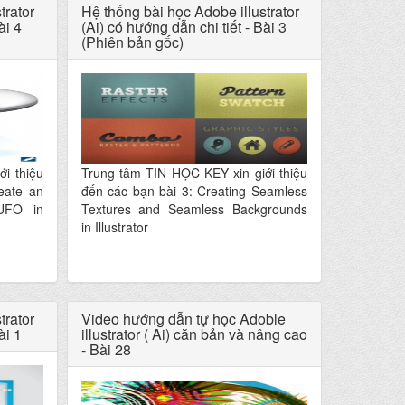
trator
Hệ thống bài học Adobe illustrator
ài 4
(Ai) có hướng dẫn chi tiết - Bài 3
(Phiên bản gốc)
i thiệu
Trung tâm TIN HỌC KEY xin giới thiệu
eate an
đến các bạn bài 3: Creating Seamless
UFO in
Textures and Seamless Backgrounds
in Illustrator
trator
Video hướng dẫn tự học Adoble
ài 1
illustrator ( Ai) căn bản và nâng cao
- Bài 28