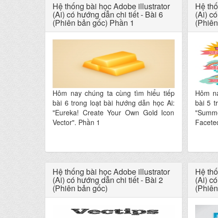
Hệ thống bài học Adobe illustrator
Hệ thố
(Ai) có hướng dẫn chi tiết - Bài 6
(Ai) có
(Phiên bản gốc) Phần 1
(Phiên
Hôm nay chúng ta cùng tìm hiểu tiếp
Hôm na
bài 6 trong loạt bài hướng dẫn học Ai:
bài 5 t
"Eureka! Create Your Own Gold Icon
"Summ
Vector". Phần 1
Facete
Hệ thống bài học Adobe illustrator
Hệ thố
(Ai) có hướng dẫn chi tiết - Bài 2
(Ai) có
(Phiên bản gốc)
(Phiên