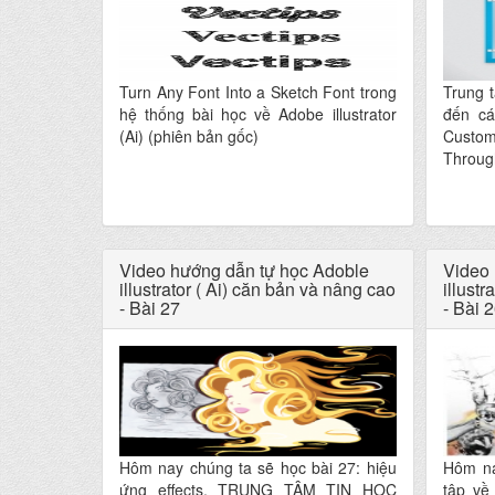
Turn Any Font Into a Sketch Font trong
Trung 
hệ thống bài học về Adobe illustrator
đến cá
(Ai) (phiên bản gốc)
Custom
Throug
Video hướng dẫn tự học Adoble
Video 
illustrator ( Ai) căn bản và nâng cao
illustr
- Bài 27
- Bài 
Hôm nay chúng ta sẽ học bài 27: hiệu
Hôm na
ứng effects. TRUNG TÂM TIN HỌC
tập về