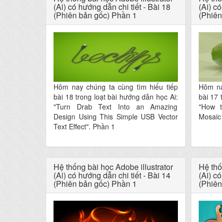
(Ai) có hướng dẫn chi tiết - Bài 18
(Ai) có
(Phiên bản gốc) Phần 1
(Phiên
Hôm nay chúng ta cùng tìm hiểu tiếp
Hôm na
bài 18 trong loạt bài hướng dẫn học Ai:
bài 17 
"Turn Drab Text Into an Amazing
"How t
Design Using This Simple USB Vector
Mosaic
Text Effect". Phần 1
Hệ thống bài học Adobe illustrator
Hệ thố
(Ai) có hướng dẫn chi tiết - Bài 14
(Ai) có
(Phiên bản gốc) Phần 1
(Phiên