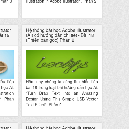
. Phần 3
lllustration in Adobe Illustrator". Phần 2
trator
Hệ thống bài học Adobe illustrator
ài 19
(Ai) có hướng dẫn chi tiết - Bài 18
(Phiên bản gốc) Phần 2
ểu tiếp
Hôm nay chúng ta cùng tìm hiểu tiếp
 học Ai:
bài 18 trong loạt bài hướng dẫn học Ai:
stration
"Turn Drab Text Into an Amazing
". Phần
Design Using This Simple USB Vector
Text Effect". Phần 2
trator
Hệ thống bài học Adobe illustrator