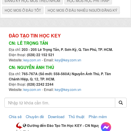
ĐĂNG KÝ HỌC MOS THEO NHÓM
HỌC MOS HỌC PHÍ THẤP
HỌC MOS Ở ĐÂU TỐT
HỌC MOS Ở ĐÂU NHIỀU NGƯỜI ĐĂNG KÝ
ĐÀO TẠO TIN HỌC KEY
CN: LÊ TRỌNG TẤN
Địa chỉ:
203 - 205 Lê Trọng Tấn, P. Sơn Kỳ, Q. Tân Phú, TP. HCM.
Điện thoại:
(028) 22 152 521
Website:
key.com.vn
- Email:
key@key.com.vn
CN: NGUYỄN ẢNH THỦ
Địa chỉ:
765-767A (Số mới: 558-560A) Nguyễn Ảnh Thủ, P. Tân
Chánh Hiệp, Q. 12, TP. HCM.
Điện thoại:
(028) 2242 2244
Website:
key.com.vn
- Email:
key@key.com.vn
Chia sẻ
Chuyên đề
Download
Thủ thuật
Phần mềm
Đường đến Đào Tạo Tin Học KEY - CN Nguyễn