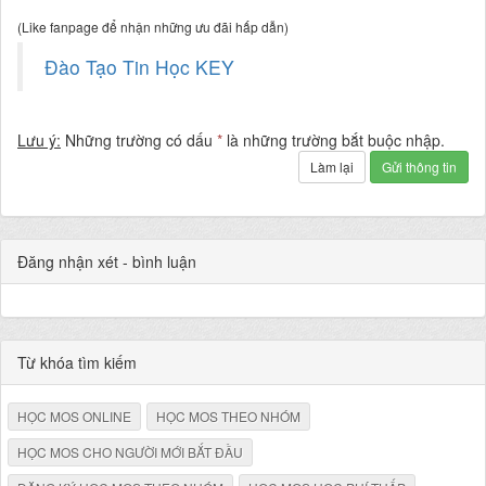
(Like fanpage để nhận những ưu đãi hấp dẫn)
Đào Tạo Tin Học KEY
Lưu ý:
Những trường có dấu
*
là những trường bắt buộc nhập.
Làm lại
Gửi thông tin
Đăng nhận xét - bình luận
Từ khóa tìm kiếm
HỌC MOS ONLINE
HỌC MOS THEO NHÓM
HỌC MOS CHO NGƯỜI MỚI BẮT ĐẦU