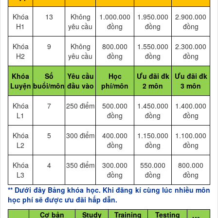
Khóa
13
Không
1.000.000
1.950.000
2.900.000
H1
yêu cầu
đồng
đồng
đồng
Khóa
9
Không
800.000
1.550.000
2.300.000
H2
yêu cầu
đồng
đồng
đồng
Khóa
Số
Yêu cầu
Học
Ưu đãi đk
Ưu đãi đk
Luyện
buổi/môn
đầu vào
phí/môn
2 môn
3 môn
Khóa
7
250 điểm
500.000
1.450.000
1.400.000
L1
đồng
đồng
đồng
Khóa
5
300 điểm
400.000
1.150.000
1.100.000
L2
đồng
đồng
đồng
Khóa
4
350 điểm
300.000
550.000
800.000
L3
đồng
đồng
đồng
** Dưới đây Bảng khóa học. Khi đăng kí cùng lúc nhiều môn
học phí sẽ được ưu đãi hấp dẫn.
Cơ bản
Study
Training
Testing