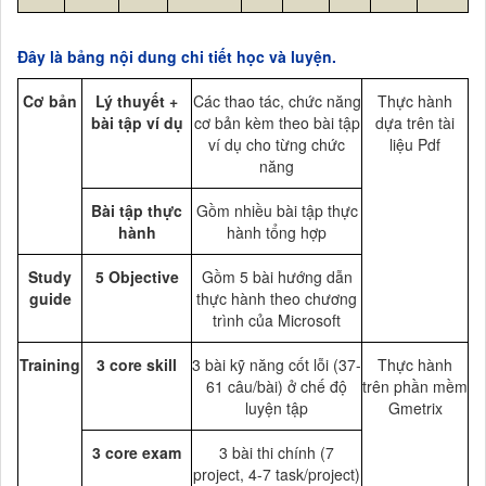
Đây là bảng nội dung chi tiết học và luyện.
Cơ bản
Lý thuyết +
Các thao tác, chức năng
Thực hành
bài tập ví dụ
cơ bản kèm theo bài tập
dựa trên tài
ví dụ cho từng chức
liệu Pdf
năng
Bài tập thực
Gồm nhiều bài tập thực
hành
hành tổng hợp
Study
5 Objective
Gồm 5 bài hướng dẫn
guide
thực hành theo chương
trình của Microsoft
Training
3 core skill
3 bài kỹ năng cốt lỗi (37-
Thực hành
61 câu/bài) ở chế độ
trên phần mềm
luyện tập
Gmetrix
3 core exam
3 bài thi chính (7
project, 4-7 task/project)