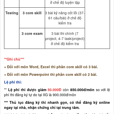
ở chế độ luyện tập
Testing
3 core skill
3 bài kỹ năng cốt lỗi (37-
61 câu/bài) ở chế độ
kiểm tra
3 core exam
3 bài thi chính (7
project, 4-7 task/project)
ở chế độ kiểm tra
**Ghi chú***
+ Đối với môn Word, Excel thì phần core skill có 3 bài.
+ Đối với môn Powerpoint thì phần core skill có 2 bài.
Lệ phí thi:
**
Lệ phí thi được
giảm
50.000Đ
còn
85
0.000đ/môn
so với lệ
phí thi đăng ký tự do tại IIG là 900.000đ/môn
*** Thủ tục đăng ký thi nhanh gọn, có thể đăng ký online
ngay tại nhà, nhận chứng chỉ tại trung tâm.