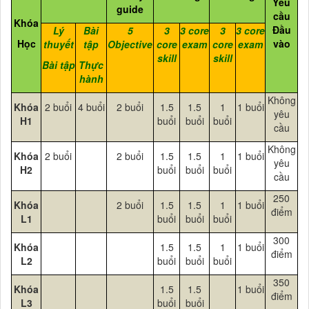
Yêu
guide
cầu
Khóa
Đầu
Lý
Bài
5
3
3 core
3
3 core
Học
vào
thuyết
tập
Objective
core
exam
core
exam
skill
skill
Bài tập
Thực
hành
Không
Khóa
2 buổi
4 buổi
2 buổi
1.5
1.5
1
1 buổi
yêu
H1
buổi
buổi
buổi
cầu
Không
Khóa
2 buổi
2 buổi
1.5
1.5
1
1 buổi
yêu
H2
buổi
buổi
buổi
cầu
250
Khóa
2 buổi
1.5
1.5
1
1 buổi
điểm
L1
buổi
buổi
buổi
300
Khóa
1.5
1.5
1
1 buổi
điểm
L2
buổi
buổi
buổi
350
Khóa
1.5
1.5
1 buổi
điểm
L3
buổi
buổi