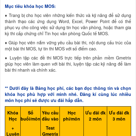
Mục tiêu khóa học MOS:
♦ Trang bị cho học viên những kiến thức và kỹ năng để sử dụng
thành thạo các ứng dụng Word, Excel, Power Point để có thể
phục vụ cho công việc sử dụng tin học văn phòng, hoặc tham gia
kỳ thi cấp chứng chỉ Tin học văn phòng Quốc tế MOS.
♦ Giúp học viên nắm vững yêu cầu bài thi, nội dung cấu trúc của
một bài thi MOS, tự tin thi MOS với số điểm cao.
♦ Luyện tập các đề thi MOS trực tiếp trên phần mềm Gmetrix
giúp học viên làm quen với bài thi, luyện tập các kỹ năng để làm
bài thi nhanh và chính xác.
** Dưới đây là Bảng học phí, các bạn đọc thông tin và chọn
khóa học phù hợp với mình nhé. Đăng kí cùng lúc nhiều
môn học phí sẽ được ưu đãi hấp dẫn.
Khóa
Số
Yêu cầu
Học
Ưu đãi đk
Ưu đãi đk
Học
buổi/môn
đầu vào
phí
/môn
2 môn
3 môn
+
Test
Luyện
Gmetrix