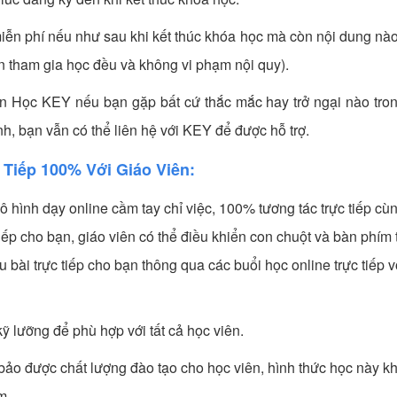
ễn phí nếu như sau khi kết thúc khóa học mà còn nội dung nà
n tham gia học đều và không vi phạm nội quy).
Tin Học KEY nếu bạn gặp bất cứ thắc mắc hay trở ngại nào tro
h, bạn vẫn có thể liên hệ với KEY để được hỗ trợ.
 Tiếp 100% Với Giáo Viên:
ô hình dạy online cầm tay chỉ việc, 100% tương tác trực tiếp cù
 tiếp cho bạn, giáo viên có thể điều khiển con chuột và bàn phím 
bài trực tiếp cho bạn thông qua các buổi học online trực tiếp v
ỹ lưỡng để phù hợp với tất cả học viên.
m bảo được chất lượng đào tạo cho học viên, hình thức học này k
m.