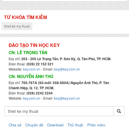
TỪ KHÓA TÌM KIẾM
thiet ke my thuat
ĐÀO TẠO TIN HỌC KEY
CN: LÊ TRỌNG TẤN
Địa chỉ:
203 - 205 Lê Trọng Tấn, P. Sơn Kỳ, Q. Tân Phú, TP. HCM.
Điện thoại:
(028) 22 152 521
Website:
key.com.vn
- Email:
key@key.com.vn
CN: NGUYỄN ẢNH THỦ
Địa chỉ:
765-767A (Số mới: 558-560A) Nguyễn Ảnh Thủ, P. Tân
Chánh Hiệp, Q. 12, TP. HCM.
Điện thoại:
(028) 2242 2244
Website:
key.com.vn
- Email:
key@key.com.vn
Chia sẻ
Chuyên đề
Download
Thủ thuật
Phần mềm