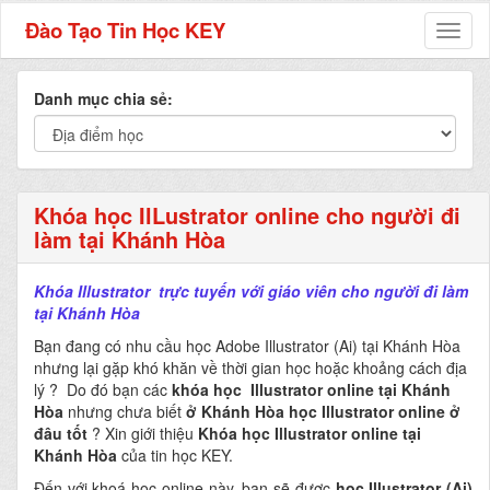
Đào Tạo Tin Học KEY
Toggl
naviga
Danh mục chia sẻ:
Khóa học IlLustrator online cho người đi
làm tại Khánh Hòa
Khóa Illustrator trực tuyến với giáo viên cho người đi làm
tại Khánh Hòa
Bạn đang có nhu cầu học
Adobe Illustrator (Ai)
tại Khánh Hòa
nhưng lại gặp khó khăn về thời gian học hoặc khoảng cách địa
lý ? Do đó bạn các
khóa học Illustrator online tại Khánh
Hòa
nhưng chưa biết
ở Khánh Hòa học Illustrator online ở
đâu tốt
? Xin giới thiệu
Khóa học Illustrator online tại
Khánh Hòa
của tin học KEY.
Đến với khoá học online này, bạn sẽ được
học Illustrator (Ai)