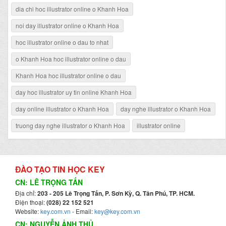
dia chi hoc illustrator online o Khanh Hoa
noi day illustrator online o Khanh Hoa
hoc illustrator online o dau to nhat
o Khanh Hoa hoc illustrator online o dau
Khanh Hoa hoc illustrator online o dau
day hoc illustrator uy tin online Khanh Hoa
day online illustrator o Khanh Hoa
day nghe illustrator o Khanh Hoa
truong day nghe illustrator o Khanh Hoa
illustrator online
ĐÀO TẠO TIN HỌC KEY
CN: LÊ TRỌNG TẤN
Địa chỉ:
203 - 205 Lê Trọng Tấn, P. Sơn Kỳ, Q. Tân Phú, TP. HCM.
Điện thoại:
(028) 22 152 521
Website:
key.com.vn
- Email:
key@key.com.vn
CN: NGUYỄN ẢNH THỦ