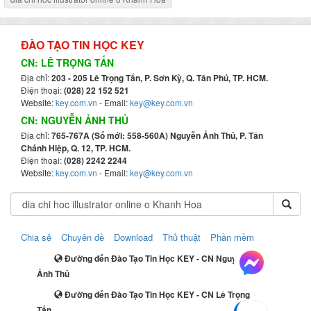
ĐÀO TẠO TIN HỌC KEY
CN: LÊ TRỌNG TẤN
Địa chỉ:
203 - 205 Lê Trọng Tấn, P. Sơn Kỳ, Q. Tân Phú, TP. HCM.
Điện thoại:
(028) 22 152 521
Website:
key.com.vn
- Email:
key@key.com.vn
CN: NGUYỄN ẢNH THỦ
Địa chỉ:
765-767A (Số mới: 558-560A) Nguyễn Ảnh Thủ, P. Tân
Chánh Hiệp, Q. 12, TP. HCM.
Điện thoại:
(028) 2242 2244
Website:
key.com.vn
- Email:
key@key.com.vn
Chia sẻ
Chuyên đề
Download
Thủ thuật
Phần mềm
Đường đến Đào Tạo Tin Học KEY - CN Nguyễn
Ảnh Thủ
Đường đến Đào Tạo Tin Học KEY - CN Lê Trọng
Tấn