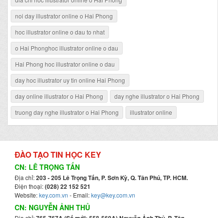
noi day illustrator online o Hai Phong
hoc illustrator online o dau to nhat
o Hai Phonghoc illustrator online o dau
Hai Phong hoc illustrator online o dau
day hoc illustrator uy tin online Hai Phong
day online illustrator o Hai Phong
day nghe illustrator o Hai Phong
truong day nghe illustrator o Hai Phong
illustrator online
ĐÀO TẠO TIN HỌC KEY
CN: LÊ TRỌNG TẤN
Địa chỉ:
203 - 205 Lê Trọng Tấn, P. Sơn Kỳ, Q. Tân Phú, TP. HCM.
Điện thoại:
(028) 22 152 521
Website:
key.com.vn
- Email:
key@key.com.vn
CN: NGUYỄN ẢNH THỦ
Địa chỉ:
765-767A (Số mới: 558-560A) Nguyễn Ảnh Thủ, P. Tân