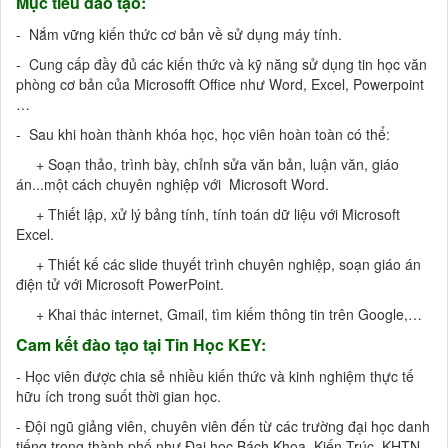
Mục tiêu đào tạo:
- Nắm vững kiến thức cơ bản về sử dụng máy tính.
- Cung cấp đầy đủ các kiến thức và kỹ năng sử dụng tin học văn
phòng cơ bản của Microsofft Office như Word, Excel, Powerpoint
…
- Sau khi hoàn thành khóa học, học viên hoàn toàn có thể:
+ Soạn thảo, trình bày, chỉnh sửa văn bản, luận văn, giáo
án...một cách chuyên nghiệp với Microsoft Word.
+ Thiết lập, xử lý bảng tính, tính toán dữ liệu với Microsoft
Excel.
+ Thiết kế các slide thuyết trình chuyên nghiệp, soạn giáo án
điện tử với Microsoft PowerPoint.
+ Khai thác internet, Gmail, tìm kiếm thông tin trên Google,…
Cam kết đào tạo tại Tin Học KEY:
- Học viên được chia sẻ nhiều kiến thức và kinh nghiệm thực tế
hữu ích trong suốt thời gian học.
- Đội ngũ giảng viên, chuyên viên đến từ các trường đại học danh
tiếng trong thành phố như Đại học Bách Khoa, Kiến Trúc, KHTN,