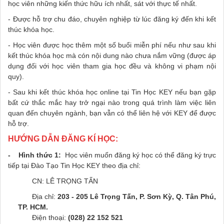
học viên những kiến thức hữu ích nhất, sát với thực tế nhất.
- Được hỗ trợ chu đáo, chuyên nghiệp từ lúc đăng ký đến khi kết
thúc khóa học.
- Học viên được học thêm một số buổi miễn phí nếu như sau khi
kết thúc khóa học mà cón nội dung nào chưa nắm vững (được áp
dụng đối với học viên tham gia học đều và không vi phạm nội
quy).
- Sau khi kết thúc khóa học online tại Tin Học KEY nếu bạn gặp
bất cứ thắc mắc hay trở ngại nào trong quá trình làm việc liên
quan đến chuyên ngành, bạn vẫn có thể liên hệ với KEY để được
hỗ trợ.
HƯỚNG DẪN ĐĂNG KÍ HỌC:
- Hình thức 1:
Học viên muốn đăng ký học có thể đăng ký trực
tiếp tại Đào Tạo Tin Học KEY theo địa chỉ:
CN: LÊ TRỌNG TẤN
Địa chỉ:
203 - 205 Lê Trọng Tấn, P. Sơn Kỳ, Q. Tân Phú,
TP. HCM.
Điện thoại:
(028) 22 152 521