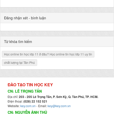
Đăng nhận xét - bình luận
Từ khóa tìm kiếm
Học online tin học lớp 11 ở đâu? Học online tin học lớp 11 uy tín
chất lượng tại Tân Phú
ĐÀO TẠO TIN HỌC KEY
CN: LÊ TRỌNG TẤN
Địa chỉ:
203 - 205 Lê Trọng Tấn, P. Sơn Kỳ, Q. Tân Phú, TP. HCM.
Điện thoại:
(028) 22 152 521
Website:
key.com.vn
- Email:
key@key.com.vn
CN: NGUYỄN ẢNH THỦ