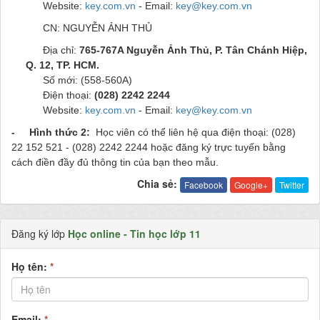
Website:
key.com.vn
- Email:
key@key.com.vn
CN: NGUYỄN ẢNH THỦ
Địa chỉ:
765-767A Nguyễn Ảnh Thủ, P. Tân Chánh Hiệp,
Q. 12, TP. HCM.
Số mới: (558-560A)
Điện thoại:
(028) 2242 2244
Website:
key.com.vn
- Email:
key@key.com.vn
- Hình thức 2:
Học viên có thể liên hệ qua điện thoại: (028)
22 152 521 - (028) 2242 2244 hoặc đăng ký trực tuyến bằng
cách
điền đầy đủ thông tin của bạn theo mẫu.
Chia sẻ:
Facebook
Google+
Twitter
Đăng ký lớp
Học online - Tin học lớp 11
Họ tên:
*
Email:
*