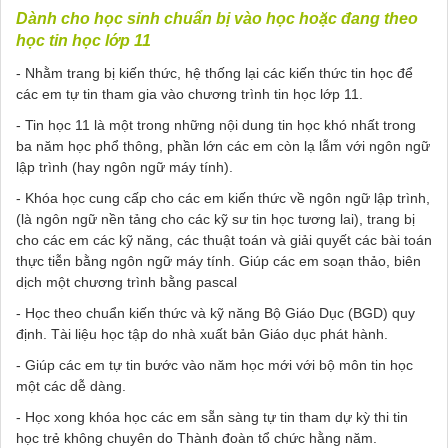
Dành cho học sinh chuẩn bị vào học hoặc đang theo
học tin học lớp 11
- Nhằm trang bị kiến thức, hệ thống lại các kiến thức tin học để
các em tự tin tham gia vào chương trình tin học lớp 11.
- Tin học 11 là một trong những nội dung tin học khó nhất trong
ba năm học phổ thông, phần lớn các em còn lạ lẫm với ngôn ngữ
lập trình (hay ngôn ngữ máy tính).
- Khóa học cung cấp cho các em kiến thức về ngôn ngữ lập trình,
(là ngôn ngữ nền tảng cho các kỹ sư tin học tương lai), trang bị
cho các em các kỹ năng, các thuật toán và giải quyết các bài toán
thực tiễn bằng ngôn ngữ máy tính. Giúp các em soạn thảo, biên
dịch một chương trình bằng pascal
- Học theo chuẩn kiến thức và kỹ năng Bộ Giáo Dục (BGD) quy
định. Tài liệu học tập do nhà xuất bản Giáo dục phát hành.
- Giúp các em tự tin bước vào năm học mới với bộ môn tin học
một các dễ dàng.
- Học xong khóa học các em sẵn sàng tự tin tham dự kỳ thi tin
học trẻ không chuyên do Thành đoàn tổ chức hằng năm.