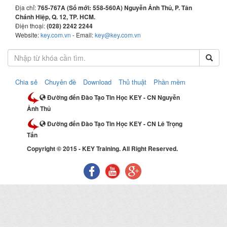
Địa chỉ:
765-767A (Số mới: 558-560A) Nguyễn Ảnh Thủ, P. Tân
Chánh Hiệp, Q. 12, TP. HCM.
Điện thoại:
(028) 2242 2244
Website:
key.com.vn
- Email:
key@key.com.vn
Chia sẻ
Chuyên đề
Download
Thủ thuật
Phần mềm
Đường đến Đào Tạo Tin Học KEY - CN Nguyễn
Ảnh Thủ
Đường đến Đào Tạo Tin Học KEY - CN Lê Trọng
Tấn
Copyright © 2015 - KEY Training. All Right Reserved.