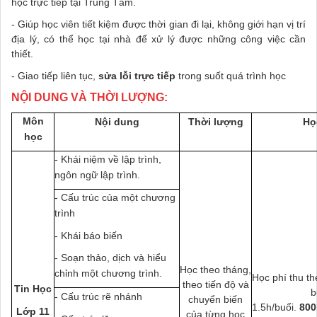
học trực tiếp tại Trung Tâm.
- Giúp học viên tiết kiệm được thời gian đi lại, không giới hạn vị trí
địa lý, có thể học tại nhà để xử lý được những công việc cần
thiết.
- Giao tiếp liên tục,
sửa lỗi trực tiếp
trong suốt quá trình học
NỘI DUNG VÀ THỜI LƯỢNG:
Môn
Nội dung
Thời lượng
Họ
học
- Khái niệm về lập trình,
ngôn ngữ lập trình.
- Cấu trúc của một chương
trình
- Khái báo biến
- Soạn thảo, dịch và hiểu
Học theo tháng,
chỉnh một chương trình.
Học phí thu th
theo tiến độ và
Tin Học
b
- Cấu trúc rẽ nhánh
chuyển biến
1.5h/buổi.
800
Lớp 11
của từng học