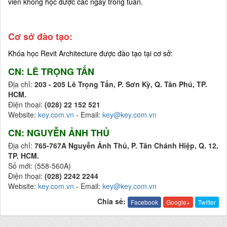
viên không học được các ngày trong tuần.
Cơ sở đào tạo:
Khóa học
Revit Architecture
được đào tạo tại cơ sở:
CN: LÊ TRỌNG TẤN
Địa chỉ:
203 - 205 Lê Trọng Tấn, P. Sơn Kỳ, Q. Tân Phú, TP.
HCM.
Điện thoại:
(028) 22 152 521
Website:
key.com.vn
- Email:
key@key.com.vn
CN: NGUYỄN ẢNH THỦ
Địa chỉ:
765-767A Nguyễn Ảnh Thủ, P. Tân Chánh Hiệp, Q. 12,
TP. HCM.
Số mới: (558-560A)
Điện thoại:
(028) 2242 2244
Website:
key.com.vn
- Email:
key@key.com.vn
Chia sẻ:
Facebook
Google+
Twitter