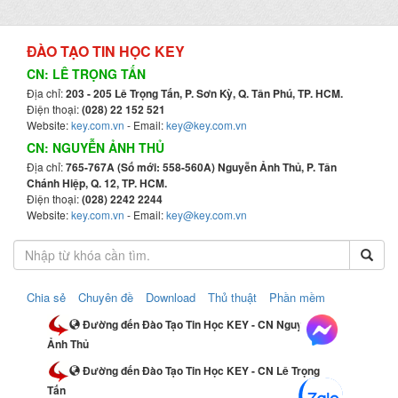
ĐÀO TẠO TIN HỌC KEY
CN: LÊ TRỌNG TẤN
Địa chỉ:
203 - 205 Lê Trọng Tấn, P. Sơn Kỳ, Q. Tân Phú, TP. HCM.
Điện thoại:
(028) 22 152 521
Website:
key.com.vn
- Email:
key@key.com.vn
CN: NGUYỄN ẢNH THỦ
Địa chỉ:
765-767A (Số mới: 558-560A) Nguyễn Ảnh Thủ, P. Tân
Chánh Hiệp, Q. 12, TP. HCM.
Điện thoại:
(028) 2242 2244
Website:
key.com.vn
- Email:
key@key.com.vn
Chia sẻ
Chuyên đề
Download
Thủ thuật
Phần mềm
Đường đến Đào Tạo Tin Học KEY - CN Nguyễn
Ảnh Thủ
Đường đến Đào Tạo Tin Học KEY - CN Lê Trọng
Tấn