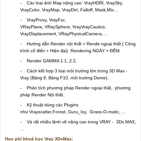
-
Các loại ảnh Map nâng cao: VrayHDRI, VraySky,
VrayColor, VrayMap, VrayDirt, Falloff, Mask,Mix...
-
VrayProxy, VrayFur,
VRayPlane, VRaySphere, VrayVrayCautics,
VrayDisplacement, VRayPhysicalCamera, ...
-
Hướng dẫn Render nội thất + Rende ngoại thất ( Công
trình cổ điển + Hiện đại). Rendering NGÀY + ĐÊM.
-
Render GAMMA 1.1, 2.2,
-
Cách kết hợp 3 loại môi trường lớn trong 3D Max -
Vray (Bảng 8, Bảng F10, môi trường Dome).
-
Phân tích phương pháp Render ngoại thất, phương
pháp Render Nội thất.
-
Kỹ thuật dùng các Plugins
như Vrayscatter,Forest, Guru_Ivy, Grass-O-matic, ...
-
Và rất nhiều lệnh vẽ nâng cao trong VRAY - 3Ds MAX,
…
Học phí khoá học Vray 3DsMax: