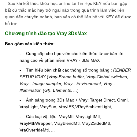
- Sau khi kết thúc khóa học online tại Tin Học KEY nếu bạn gặp
bất cứ thắc mắc hay trở ngại nào trong quá trình làm việc liên
quan đến chuyên ngành, bạn vẫn có thể liên hệ với KEY để được
hỗ trợ.
Chương trình đào tạo Vray 3DsMax
Bao gồm các kiến thức:
-
Cung cấp cho học viên các kiến thức từ cơ bản tới
nâng cao về phần mềm VRAY - 3Ds MAX
-
Tìm hiểu bản chất các thông số trong bảng :
RENDER
SETUP VRAY
(
Vray-Frame buffer, Vray-Global switches,
Vray - Image sampler, Vray - Environment, Vray -
Illumination (GI), Elements, ...
)
-
Ánh sáng trong 3Ds Max + Vray: Target Direct, Omni,
VrayLight, VraySun, VrayIES,VRayAmbientLight, …
-
Các loại vật liệu: VrayMtl, VrayLightMtl,
VrayMtkWrapper, VrayBlendMtl, Vray2SidedMtl,
VraOverrideMtl, ...