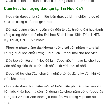
- Giao tiếp liên tục, sửa lỗi trực tiếp trong suốt quá trình học.
Cam kết chất lượng đào tạo tại Tin Học KEY:
- Học viên được chia sẻ nhiều kiến thức và kinh nghiệm thực tế
hữu ích trong suốt thời gian học.
- Đội ngũ giảng viên, chuyên viên đến từ các trường đại học danh
tiếng trong thành phố như Đại học Bách Khoa, Kiến Trúc, KHTN,
Mỹ Thuật, CNTT, Sư Phạm,…
- Phương pháp giảng dạy không ngừng cải tiến nhằm mang lại
những buổi học chất lượng – hữu ích – thoải mái cho học viên.
- Đào tạo với tiêu chí: “Học để làm được việc”, mang lại cho học
viên những kiến thức hữu ích nhất, sát với thực tế nhất.
- Được hỗ trợ chu đáo, chuyên nghiệp từ lúc đăng ký đến khi kết
thúc khóa học.
- Học viên được học thêm một số buổi miễn phí nếu như sau khi
kết thúc khóa học mà còn nội dung nào chưa nắm vững (được áp
dụng đối với học viên tham gia học đều và không vi phạm nội
quy).