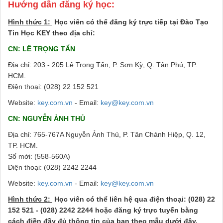
Hướng dẫn đăng ký học:
Hình thức 1:
Học viên có thể đăng ký trực tiếp tại Đào Tạo
Tin Học KEY theo địa chỉ:
CN: LÊ TRỌNG TẤN
Địa chỉ: 203 - 205 Lê Trọng Tấn, P. Sơn Kỳ, Q. Tân Phú, TP.
HCM.
Điện thoại: (028) 22 152 521
Website:
key.com.vn
- Email:
key@key.com.vn
CN: NGUYỄN ẢNH THỦ
Địa chỉ: 765-767A Nguyễn Ảnh Thủ, P. Tân Chánh Hiệp, Q. 12,
TP. HCM.
Số mới: (558-560A)
Điện thoại: (028) 2242 2244
Website:
key.com.vn
- Email:
key@key.com.vn
Hình thức 2:
Học viên có thể liên hệ qua điện thoại: (028) 22
152 521 - (028) 2242 2244 hoặc đăng ký trực tuyến bằng
cách điền đầy đủ thông tin của bạn theo mẫu dưới đây.