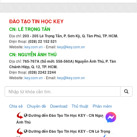
ĐÀO TẠO TIN HỌC KEY
CN: LÊ TRỌNG TẤN
Địa chỉ:
203 - 205 Lê Trọng Tấn, P. Sơn Kỳ, Q. Tân Phú, TP. HCM.
Điện thoại:
(028) 22 152 521
Website:
key.com.vn
- Email:
key@key.com.vn
CN: NGUYỄN ẢNH THỦ
Địa chỉ:
765-767A (Số mới: 558-560A) Nguyễn Ảnh Thủ, P. Tân
Chánh Hiệp, Q. 12, TP. HCM.
Điện thoại:
(028) 2242 2244
Website:
key.com.vn
- Email:
key@key.com.vn
Chia sẻ
Chuyên đề
Download
Thủ thuật
Phần mềm
Đường đến Đào Tạo Tin Học KEY - CN Nguyễn
Ảnh Thủ
Đường đến Đào Tạo Tin Học KEY - CN Lê Trọng