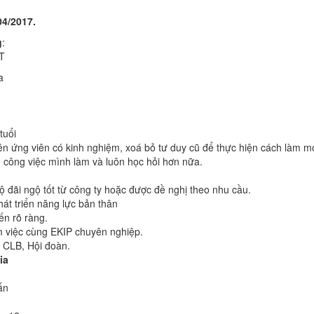
4/2017.
g
:
IT
a
tuổi
iên ứng viên có kinh nghiệm, xoá bỏ tư duy cũ để thực hiện cách làm m
 công việc mình làm và luôn học hỏi hơn nữa.
 đãi ngộ tốt từ công ty hoặc được đề nghị theo nhu cầu.
hát triển năng lực bản thân
iến rõ ràng.
m việc cùng EKIP chuyên nghiệp.
 CLB, Hội đoàn.
ia
ấn