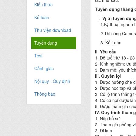
tác như sau:
Kiến thức
Tuyển dụng tháng 0
Kế toán
I.
Vị trí tuyển dụn
1.Kỹ thuật ngành 
Thư viện download
2.Thi công Camer
3. Kế Toán
Tuyển dụng
II. Yêu cầu
Test
1. Độ tuổi: từ 18 - 28 
2. Kinh nghiệm: ưu t
Cảnh giác
3. Đam mê: yêu thích
III. Quyền lợi
Nội quy - Quy định
1. Được hưởng chế độ
2. Được học tập và p
Thông báo
3. Có lộ trình thăng t
4. Có cơ hội được là
5. Được tham gia các
IV. Quy trình tham g
1. Nộp hồ sơ
2. Tham gia phỏng v
3. Đi làm