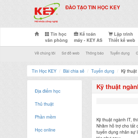
ĐÀO TẠO TIN HỌC KEY
Tin học
Kế toán
Lập trình
văn phòng
máy - KEY AS
Thiết kế web
Về chúng tôi
Sơ đồ web
Thông báo
Tuyển dụng
G
Tin Học KEY
Bài chia sẻ
Tuyển dụng
Kỹ thuật
Kỹ thuật ngàn
Địa điểm học
Thủ thuật
Phần mềm
Kỹ thuật ngành IT, 
Nhằm hỗ trợ cho tất 
Học online
tuyển dụng nhân sự l