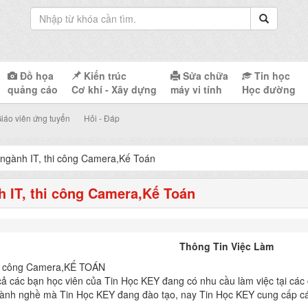
Đồ họa
Kiến trúc
Sửa chữa
Tin học
quảng cáo
Cơ khí - Xây dựng
máy vi tính
Học đường
iáo viên ứng tuyển
Hỏi - Đáp
 ngành IT, thi công Camera,Kế Toán
h IT, thi công Camera,Kế Toán
Thông Tin Việc Làm
thi công Camera,KẾ TOÁN
cả các bạn học viên của Tin Học KEY đang có nhu cầu làm việc tại các 
ành nghề mà Tin Học KEY đang đào tạo, nay Tin Học KEY cung cấp các 