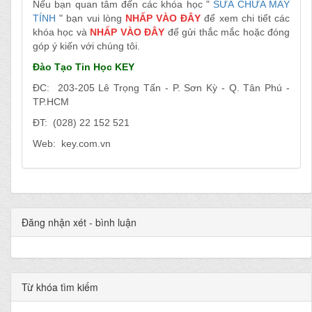
Nếu bạn quan tâm đến các khóa học "
SỬA CHỮA MÁY
TÍNH
" bạn vui lòng
NHẤP VÀO Đ
ÂY
để xem chi tiết các
khóa học và
NHẤP VÀO ĐÂY
để gửi thắc mắc hoặc đóng
góp ý kiến với chúng tôi.
Đào Tạo
Tin Học KEY
ĐC: 203-
205 Lê Trọng Tấn - P. Sơn Kỳ - Q. Tân Phú -
TP.HCM
ĐT: (028) 22 152 521
Web: key.com.vn
Đăng nhận xét - bình luận
Từ khóa tìm kiếm