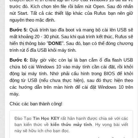
trước đó. Kích chọn tên file rồi bấm nút Open. Sau đó nhấn
nút Start. Tất cả các thiết lập khác của Rufus bạn nên giữ
nguyên theo mặc định.
Bước 5:
Quá trình tạo đĩa boot và mang bộ cài lên USB sẽ
mất khoảng 20 - 30 phút. Sau khi quá trình kết thúc, Rufus sẽ
hiển thị thông báo "
DONE
". Sau đó, bạn có thể đóng chương
trình rút ổ đĩa USB khỏi máy tính.
Bước 6:
Bây giờ việc còn lại là bạn cắm ổ đĩa flash USB
chứa bộ cài Windows 10 vào máy tính cần cài đặt, rồi khởi
động lại máy tính. Nhớ phải cấu hình trong BIOS để khởi
động từ USB (
nếu chưa thực hiện
), sau đó thực hiện theo
các hướng dẫn trên màn hình để cài đặt Windows 10 trên
máy.
Chúc các bạn thành công!
Đào Tạo
Tin Học KEY
rất hân hạnh được chia sẻ với các
bạn kiến thức về
kiến thức máy tính
. Hy vọng bài viết
này sẽ hữu ích cho bạn đọc.