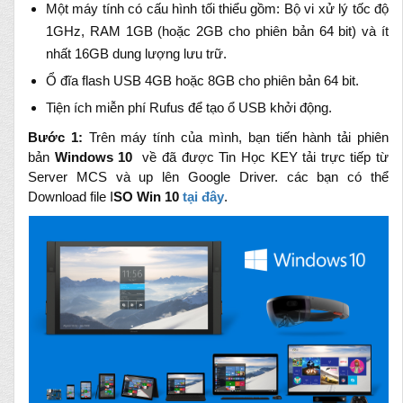
Một máy tính có cấu hình tối thiểu gồm: Bộ vi xử lý tốc độ
1GHz, RAM 1GB
(hoặc 2GB cho phiên bản 64 bit)
và ít
nhất 16GB dung lượng lưu trữ.
Ổ đĩa flash USB 4GB hoặc 8GB cho phiên bản 64 bit.
Tiện ích miễn phí Rufus để tạo ổ USB khởi động.
Bước 1:
Trên máy tính của mình, bạn tiến hành tải phiên
bản
Windows 10
về đã được Tin Học KEY tải trực tiếp từ
Server MCS và up lên Google Driver. các bạn có thể
Download file I
SO Win 10
tại đây
.