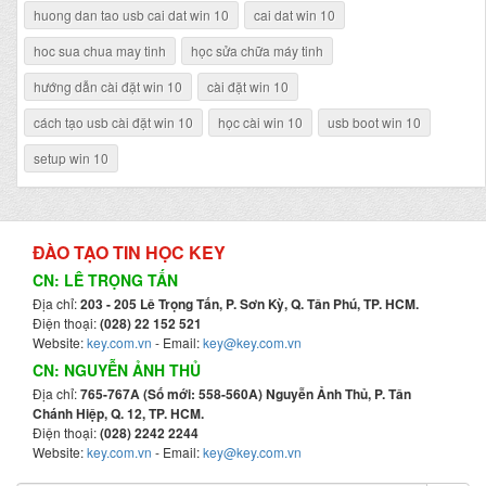
huong dan tao usb cai dat win 10
cai dat win 10
hoc sua chua may tinh
học sửa chữa máy tinh
hướng dẫn cài đặt win 10
cài đặt win 10
cách tạo usb cài đặt win 10
học cài win 10
usb boot win 10
setup win 10
ĐÀO TẠO TIN HỌC KEY
CN: LÊ TRỌNG TẤN
Địa chỉ:
203 - 205 Lê Trọng Tấn, P. Sơn Kỳ, Q. Tân Phú, TP. HCM.
Điện thoại:
(028) 22 152 521
Website:
key.com.vn
- Email:
key@key.com.vn
CN: NGUYỄN ẢNH THỦ
Địa chỉ:
765-767A (Số mới: 558-560A) Nguyễn Ảnh Thủ, P. Tân
Chánh Hiệp, Q. 12, TP. HCM.
Điện thoại:
(028) 2242 2244
Website:
key.com.vn
- Email:
key@key.com.vn