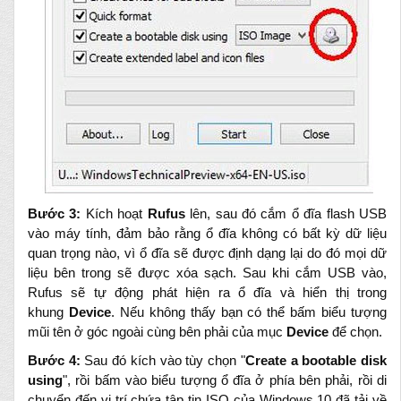
Bước 3:
Kích hoạt
Rufus
lên, sau đó cắm ổ đĩa flash USB
vào máy tính, đảm bảo rằng ổ đĩa không có bất kỳ dữ liệu
quan trọng nào, vì ổ đĩa sẽ được định dạng lại do đó mọi dữ
liệu bên trong sẽ được xóa sạch. Sau khi cắm USB vào,
Rufus sẽ tự động phát hiện ra ổ đĩa và hiển thị trong
khung
Device
. Nếu không thấy bạn có thể bấm biểu tượng
mũi tên ở góc ngoài cùng bên phải của mục
Device
để chọn.
Bước 4:
Sau đó kích vào tùy chọn "
Create a bootable disk
using
", rồi bấm vào biểu tượng ổ đĩa ở phía bên phải, rồi di
chuyển đến vị trí chứa tập tin ISO của Windows 10 đã tải về