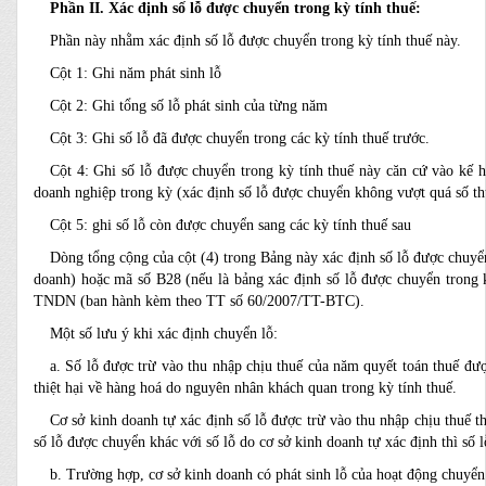
Phần II. Xác định số lỗ được chuyển trong kỳ tính thuế:
Phần này nhằm xác định số lỗ được chuyển trong kỳ tính thuế này.
Cột 1: Ghi năm phát sinh lỗ
Cột 2: Ghi tổng số lỗ phát sinh của từng năm
Cột 3: Ghi số lỗ đã được chuyển trong các kỳ tính thuế trước.
Cột 4: Ghi số lỗ được chuyển trong kỳ tính thuế này căn cứ vào kế h
doanh nghiệp trong kỳ (xác định số lỗ được chuyển không vượt quá số th
Cột 5: ghi số lỗ còn được chuyển sang các kỳ tính thuế sau
Dòng tổng cộng của cột (4) trong Bảng này xác định số lỗ được chuyển 
doanh) hoặc mã số B28 (nếu là bảng xác định số lỗ được chuyển trong k
TNDN (ban hành kèm theo TT số 60/2007/TT-BTC).
Một số lưu ý khi xác định chuyển lỗ:
a. Số lỗ được trừ vào thu nhập chịu thuế của năm quyết toán thuế đư
thiệt hại về hàng hoá do nguyên nhân khách quan trong kỳ tính thuế.
Cơ sở kinh doanh tự xác định số lỗ được trừ vào thu nhập chịu thuế 
số lỗ được chuyển khác với số lỗ do cơ sở kinh doanh tự xác định thì số 
b. Trường hợp, cơ sở kinh doanh có phát sinh lỗ của hoạt động chuyển 