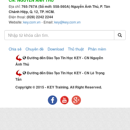
CN: NGUYỄN ẢNH THỦ
Địa chỉ:
765-767A (Số mới: 558-560A) Nguyễn Ảnh Thủ, P. Tân
Chánh Hiệp, Q. 12, TP. HCM.
Điện thoại:
(028) 2242 2244
Website:
key.com.vn
- Email:
key@key.com.vn
Chia sẻ
Chuyên đề
Download
Thủ thuật
Phần mềm
Đường đến Đào Tạo Tin Học KEY - CN Nguyễn
Ảnh Thủ
Đường đến Đào Tạo Tin Học KEY - CN Lê Trọng
Tấn
Copyright © 2015 - KEY Training. All Right Reserved.