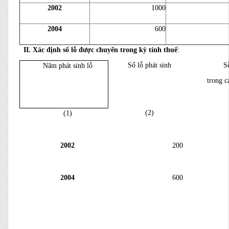
2002
1000
2004
600
II. Xác định số lỗ được chuyển trong kỳ tính thuế
:
Số lỗ phát sinh
S
Năm phát sinh lỗ
trong c
(2)
(1)
2002
200
2004
600