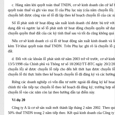
c. Hàng năm khi quyết toán thuế TNDN, cơ sở kinh doanh căn cứ kế ho
quyết toán thuế và ghi vào mục II của Phụ lục này (của năm chuyển lỗ). 
chuyển hết được cộng vào số lỗ đã lập theo kế hoạch chuyển lỗ của các n
Số lỗ phát sinh từ hoạt động sản xuất kinh doanh chỉ được bù trừ vớ
dụng đất và ngược lại số lỗ phát sinh từ hoạt động chuyển quyền sử dụ
chuyển quyền thuê đất của các kỳ tính thuế sau và tối đa cũng không quá
Nếu cơ sở kinh doanh có cả lỗ từ hoạt động sản xuất kinh doanh và l
kèm Tờ khai quyết toán thuế TNDN. Trên Phụ lục ghi rõ là chuyển lỗ p
đất.
d. Đối với các khoản lỗ phát sinh từ năm 2003 trở về trước, cơ sở k
13/5/1998 của Chính phủ và Thông tư số 18/2002/TT-BTC ngày 20/2/200
chuyển lỗ) sẽ được chuyển lỗ tiếp cho đến hết thời hạn được chuyển l
chuyển lỗ thì thực hiện theo kế hoạch chuyển lỗ đã đăng ký và các hướng
Riêng các doanh nghiệp có vốn đầu tư nước ngoài đã đăng ký kế hoạ
chính thì vẫn tiếp tục chuyển lỗ theo kế hoạch đã đăng ký; trường hợp 
chuyển lỗ vào các năm còn lại theo hướng dẫn tại điểm này.
Ví dụ 20
Công ty A là cơ sở sản xuất mới thành lập tháng 2 năm 2002. Theo 
50% thuế TNDN trong 2 năm tiếp theo. Kết quả kinh doanh của Công ty 