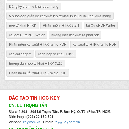
Đăng ký thêm tờ khai qua mạng
5 bước đơn giản để kết xuất tệp tờ khai thuế khi kê khai qua mạng
nộp tờ khai HTKK
Phầm mềm HTKK 3.2.1
tai CutePDF Writer
cai dat CutePDF Writer
huong dan ket xuat ra phai pdf
Phần mềm kết xuất HTKK ra file PDF
ket xuat tu HTKK ra file PDF
cac cai dat pm
cach nop to khai HTKK
huong dan nop to khai HTKK 3.2.0
Phần mềm kết xuất HTKK ra file PDF
ĐÀO TẠO TIN HỌC KEY
CN: LÊ TRỌNG TẤN
Địa chỉ:
203 - 205 Lê Trọng Tấn, P. Sơn Kỳ, Q. Tân Phú, TP. HCM.
Điện thoại:
(028) 22 152 521
Website:
key.com.vn
- Email:
key@key.com.vn