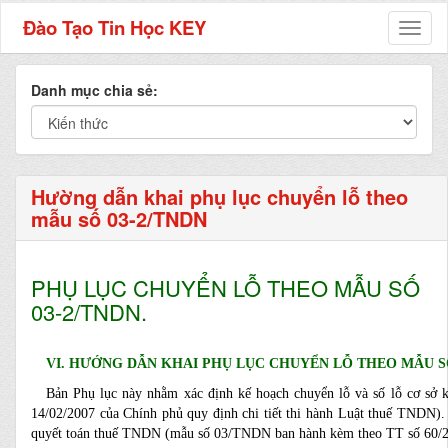
Đào Tạo Tin Học KEY
Toggl
naviga
Danh mục chia sẻ:
Hường dẫn khai phụ lục chuyển lỗ theo
mẫu số 03-2/TNDN
PHỤ LỤC CHUYỂN LỖ THEO MẪU SỐ
03-2/TNDN.
VI. HƯỚNG DẪN KHAI PHỤ LỤ
C CHUYỂN LỖ THEO MẪU SỐ
Bản Phụ lục này nhằm xác định kế hoạch chuyển lỗ và số lỗ cơ sở 
14/02/2007 của Chính phủ quy định chi tiết thi hành Luật thuế TNDN).
quyết toán thuế TNDN (mẫu số 03/TNDN ban hành kèm theo TT số 60