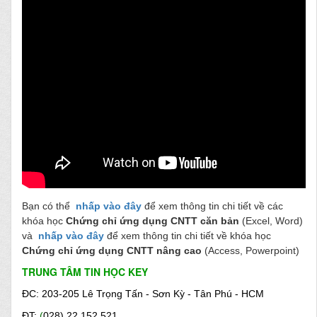
Bạn có thể
nhấp vào đâ
y
để xem thông tin chi tiết về các
khóa học
Chứng chỉ ứng dụng CNTT căn bản
(Excel, Word)
và
nhấp vào
đây
để xem thông tin chi tiết về khóa học
Chứng chỉ ứng dụng CNTT nâng cao
(Access, Powerpoint)
TRUNG TÂM TIN HỌC KEY
ĐC: 203-205 Lê Trọng Tấn - Sơn Kỳ - Tân Phú - HCM
ĐT:
(
028)
22 152 521