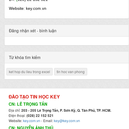
Website: key.com.vn
Đăng nhận xét - bình luận
Từ khóa tìm kiếm
ket hop du lieu trong excel
tin hoc van phong
ĐÀO TẠO TIN HỌC KEY
CN: LÊ TRỌNG TẤN
Địa chỉ:
203 - 205 Lê Trọng Tấn, P. Sơn Kỳ, Q. Tân Phú, TP. HCM.
Điện thoại:
(028) 22 152 521
Website:
key.com.vn
- Email:
key@key.com.vn
CN: NGUYỄN ẢNH THỦ