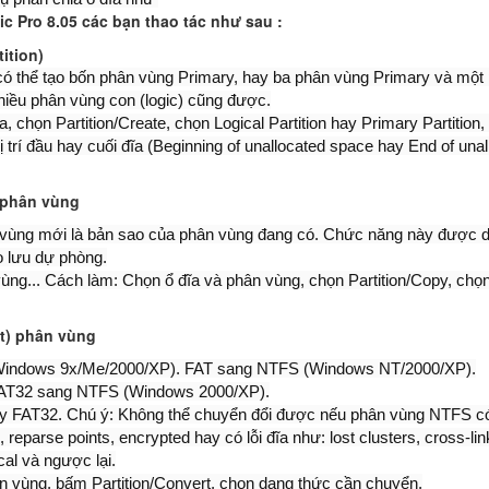
gic Pro 8.05 các bạn thao tác như sau :
ition)
 có thể tạo bốn phân vùng Primary, hay ba phân vùng Primary và mộ
hiều phân vùng con (logic) cũng được.
 chọn Partition/Create, chọn Logical Partition hay Primary Partition, c
ị trí đầu hay cuối đĩa (Beginning of unallocated space hay End of un
 phân vùng
 vùng mới là bản sao của phân vùng đang có. Chức năng này được dù
o lưu dự phòng.
 vùng... Cách làm: Chọn ổ đĩa và phân vùng, chọn Partition/Copy, chọn
t) phân vùng
Windows 9x/Me/2000/XP). FAT sang NTFS (Windows NT/2000/XP).
FAT32 sang NTFS (Windows 2000/XP).
 FAT32. Chú ý: Không thể chuyển đổi được nếu phân vùng NTFS có 
eparse points, encrypted hay có lỗi đĩa như: lost clusters, cross-lin
cal và ngược lại.
 vùng, bấm Partition/Convert, chọn dạng thức cần chuyển.