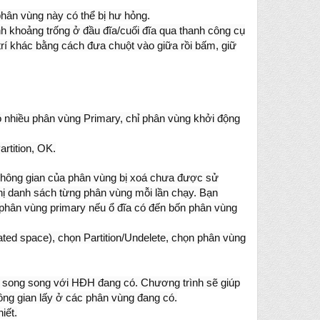
phân vùng này có thể bị hư hỏng.
h khoảng trống ở đầu đĩa/cuối đĩa qua thanh công cụ
trí khác bằng cách đưa chuột vào giữa rồi bấm, giữ
có nhiều phân vùng Primary, chỉ phân vùng khởi động
rtition, OK.
 không gian của phân vùng bị xoá chưa được sử
 thị danh sách từng phân vùng mỗi lần chạy. Bạn
c phân vùng primary nếu ổ đĩa có đến bốn phân vùng
ted space), chọn Partition/Undelete, chọn phân vùng
y song song với HĐH đang có. Chương trình sẽ giúp
ng gian lấy ở các phân vùng đang có.
iết.