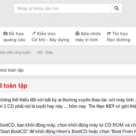
Đồ họa
Kiến trúc
Sửa chữa
Tin học
quảng cáo
Cơ khí - Xây dựng
máy vi tính
Học đường
iáo viên ứng tuyển
Hỏi - Đáp
otcd toàn tập
d toàn tập
hông thể thiếu đối với bất kỳ ai thường xuyên thao tác với máy tính .
Tin Học KEY
sẽ
i 1 CD phải nói là tuyệt hay này ... hôm nay
giới th
BootCD, bạn khởi động máy, chọn khởi động máy từ CD ROM và cho 
 "Start BootCD" để khởi động Hiren's BootCD hoặc chọn "Boot From 