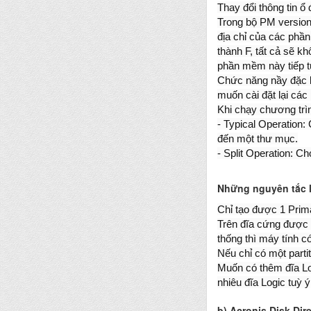
Thay đổi thông tin 
Trong bộ PM version 
địa chỉ của các phầ
thành F, tất cả sẽ k
phần mềm này tiếp t
Chức năng nầy đặc bi
muốn cài đặt lại cá
Khi chạy chương trìn
- Typical Operation:
đến một thư mục.
- Split Operation: C
Những nguyên tắc l
Chỉ tạo được 1 Prim
Trên đĩa cứng được 
thống thì máy tính c
Nếu chỉ có một partit
Muốn có thêm đĩa Lo
nhiêu đĩa Logic tuỳ ý
b) Acronis Disk Dir