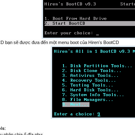
tCD bạn sẽ được đưa đến một menu boot của Hiren's BootCD
ols
:
ụ phân chia ổ đĩa như