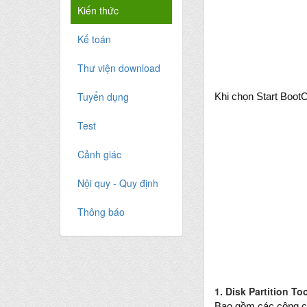
Kiến thức
Kế toán
Thư viện download
Tuyển dụng
Khi chọn Start Boo
Test
Cảnh giác
Nội quy - Quy định
Thông báo
1. Disk Partition To
Bao gồm các công c