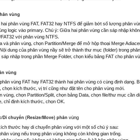
phân vùng
 hai phân vùng FAT, FAT32 hay NTFS để giảm bớt số lượng phân vù
ùng logic vào primary. Chú ý: Giữa hai phân vùng cần sáp nhập khô
/FAT32 với phân vùng NTFS.
a và phân vùng, chọn Partition/Merge để mở hộp thoại Merge Adiacen
ội dung của phân vùng nầy sẽ trở thành thư mục (folder) trong phân
i sáp nhập trong phần Merge Folder, chọn kiểu bảng FAT cho phân v
hân vùng
 phân vùng FAT hay FAT32 thành hai phân vùng có cùng định dạng. Bạ
 chọn kích thước, vị trí cũng như đặt tên cho phân vùng mới.
vùng, chọn Partition/Split, chọn bảng Data, chọn file/thư mục cần 
, chỉ định kích thước, chọn OK.
c/Di chuyển (Resize/Move) phân
vùng
 kích thước hay di chuyển phân vùng với một số chú ý sau:
 phân vùng nếu trong phân vùng không còn không gian trống.