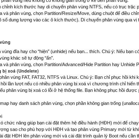
 phân vùng nếu không có không gian trống ở kề bên phân vùng.
ều chỉnh kích thước hay di chuyển phân vùng NTFS, nếu có trục trặc 
a và phân vùng, chọn Partition/Resize/Move, dùng chuột để điều chỉn
õ số dung lượng vào các ô kích thước). Di chuyển phân vùng qua vị 
 vùng
 vùng đĩa hay cho “hiện” (unhide) nếu bạn... thích. Chú ý: Nếu bạn 
vùng khác sẽ tự động “ẩn”.
 và phân vùng, chọn Partition/Advanced/Hide Partition hay Unhide Pa
 bị xoá (Undelete)
 phân vùng FAT, FAT32, NTFS và Linux. Chú ý: Bạn chỉ phục hồi khi
hồi lần lượt nếu có nhiều phân vùng bị xoá vì chương trình chỉ hiển
ếu phân vùng bị xoá có lỗi ở hệ thống file. Bạn không phục hồi đượ
 map hay danh sách phân vùng, chọn phần không gian trống (unalloca
i
 có chức năng giúp bạn cài đặt thêm hệ điều hành (HĐH) mới để chạ
lượng sao cho phù hợp với HĐH và tạo phân vùng Primary mới từ khô
ài đặt HĐH lên phân vùng mới và cài đặt trình quản lý Boot nếu cần th