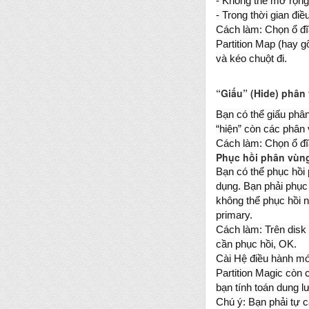
- Không thể mở rộng
- Trong thời gian đi
Cách làm: Chọn ổ đĩ
Partition Map (hay g
và kéo chuột đi.
“Giấu” (Hide) phân
Bạn có thể giấu phân
“hiện” còn các phân 
Cách làm: Chọn ổ đĩa
Phục hồi phân vùng
Bạn có thể phục hồi
dụng. Bạn phải phục 
không thể phục hồi n
primary.
Cách làm: Trên disk
cần phục hồi, OK.
Cài Hệ điều hành mớ
Partition Magic còn
bạn tính toán dung 
Chú ý: Bạn phải tự c