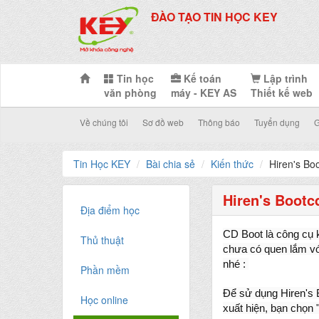
ĐÀO TẠO TIN HỌC KEY
Tin học
Kế toán
Lập trình
văn phòng
máy - KEY AS
Thiết kế web
Về chúng tôi
Sơ đồ web
Thông báo
Tuyển dụng
G
Tin Học KEY
Bài chia sẻ
Kiến thức
Hiren's Bo
Hiren's Bootc
Địa điểm học
CD Boot là công cụ k
Thủ thuật
chưa có quen lắm vớ
nhé :
Phần mềm
Để sử dụng Hiren's 
Học online
xuất hiện, bạn chọn