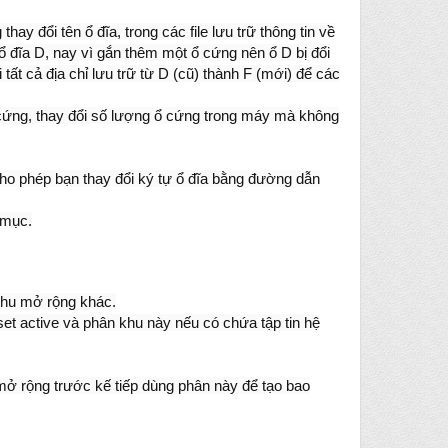
 đổi tên ổ đĩa, trong các file lưu trữ thông tin về
 đĩa D, nay vì gắn thêm một ổ cứng nên ổ D bị đổi
ất cả địa chỉ lưu trữ từ D (cũ) thành F (mới) để các
 ổ cứng, thay đổi số lượng ổ cứng trong máy mà không
Cho phép bạn thay đổi ký tự ổ đĩa bằng đường dẫn
 mục.
 khu mở rộng khác.
t active và phân khu này nếu có chứa tập tin hệ
mở rộng trước kế tiếp dùng phân này để tạo bao