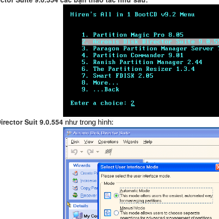
irector Suit 9.0.554
như trong hình: