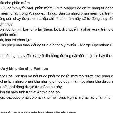
ổ đĩa cho phần mềm
8.0 có “khuyến mại” phần mềm Drive Mapper có chức năng tự động thay
n mềm chạy trong Windows. Thí dụ: Bạn có nhiều phần mềm cài trên ổ
hông còn chạy được do sai địa chỉ. Phần mềm nầy sẽ tự động thay đổi t
ục chạy.
ệt có ích khi bạn chia lại (thêm, bớt, di chuyển...) phân vùng trên
c phần mềm.
h, bạn có chọn lựa:
 Cho phép bạn thay đổi ký tự ổ đĩa theo ý muốn. - Merge Operation: 
ho phép bạn thay đổi ký tự ổ đĩa bằng đường dẫn đến một file hay thư
ưu ý khi phân chia Partition
ary Dos Partition và bắt buộc phải có nó rồi mới tạo được các phân
chia làm nhiều phân khu nhưng chỉ có duy nhất một phân khu được se
ó thể khởi động được từ phân khu này.
ion thì máy tính tự Set Active cho nó.
gic bắt buộc phải có phân khu mở rộng. Nghĩa là phải tạo phân khu 
ector Suite 9.0.554 các bạn thao tác như sau: