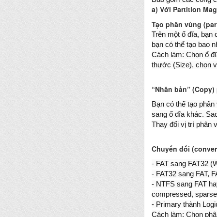
a) Với Partition Ma
Tạo phân vùng (part
Trên một ổ đĩa, bạn
bạn có thể tạo bao n
Cách làm: Chọn ổ đĩa,
thước (Size), chọn v
“Nhân bản” (Copy)
Bạn có thể tạo phân
sang ổ đĩa khác. Sa
Thay đổi vị trí phân
Chuyển đổi (conver
- FAT sang FAT32 (
- FAT32 sang FAT, 
- NTFS sang FAT hay
compressed, sparse, r
- Primary thành Logi
Cách làm: Chọn phân