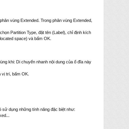
t phân vùng Extended. Trong phân vùng Extended,
họn Partition Type, đặt tên (Label), chỉ định kích
allocated space) và bấm OK.
ng khi: Di chuyển nhanh nội dung của ổ đĩa này
 vị trí, bấm OK.
sử dụng những tính năng đặc biệt như:
ked...