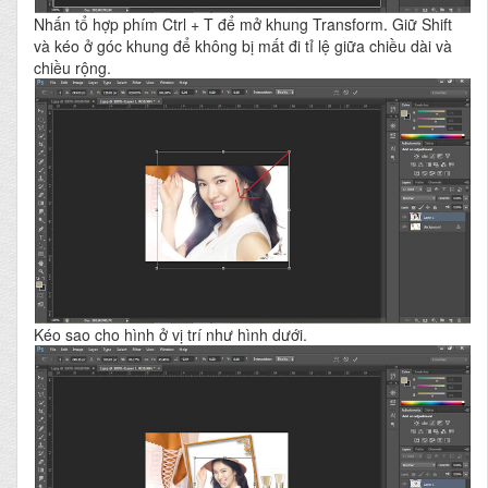
Nhấn tổ hợp phím Ctrl + T để mở khung Transform. Giữ Shift
và kéo ở góc khung để không bị mất đi tỉ lệ giữa chiều dài và
chiều rộng.
Kéo sao cho hình ở vị trí như hình dưới.