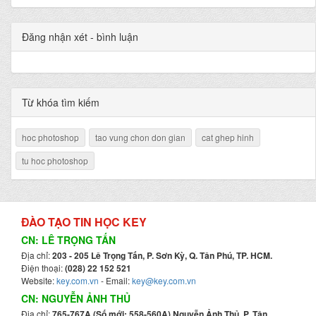
Đăng nhận xét - bình luận
Từ khóa tìm kiếm
hoc photoshop
tao vung chon don gian
cat ghep hinh
tu hoc photoshop
ĐÀO TẠO TIN HỌC KEY
CN: LÊ TRỌNG TẤN
Địa chỉ:
203 - 205 Lê Trọng Tấn, P. Sơn Kỳ, Q. Tân Phú, TP. HCM.
Điện thoại:
(028) 22 152 521
Website:
key.com.vn
- Email:
key@key.com.vn
CN: NGUYỄN ẢNH THỦ
Địa chỉ:
765-767A (Số mới: 558-560A) Nguyễn Ảnh Thủ, P. Tân