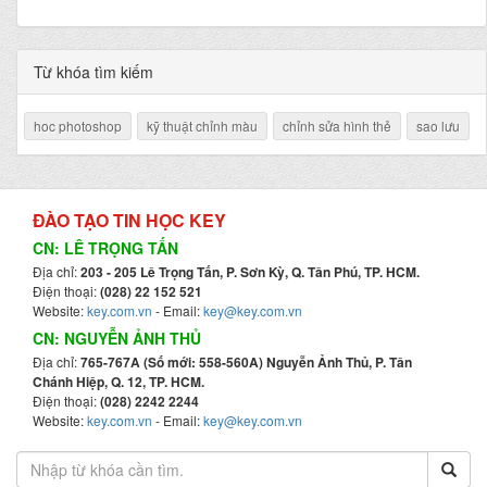
Từ khóa tìm kiếm
hoc photoshop
kỹ thuật chỉnh màu
chỉnh sửa hình thẻ
sao lưu
ĐÀO TẠO TIN HỌC KEY
CN: LÊ TRỌNG TẤN
Địa chỉ:
203 - 205 Lê Trọng Tấn, P. Sơn Kỳ, Q. Tân Phú, TP. HCM.
Điện thoại:
(028) 22 152 521
Website:
key.com.vn
- Email:
key@key.com.vn
CN: NGUYỄN ẢNH THỦ
Địa chỉ:
765-767A (Số mới: 558-560A) Nguyễn Ảnh Thủ, P. Tân
Chánh Hiệp, Q. 12, TP. HCM.
Điện thoại:
(028) 2242 2244
Website:
key.com.vn
- Email:
key@key.com.vn