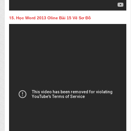
15.
Học Word 2013 Oline Bài 15 Vẽ Sơ Đồ