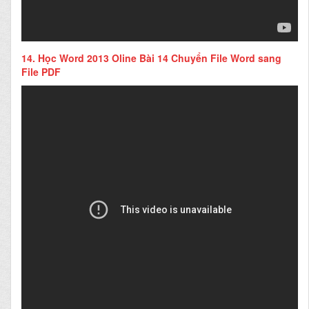
14.
Học Word 2013 Oline Bài 14 Chuyển File Word sang
File PDF