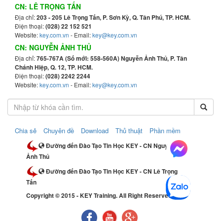
CN: LÊ TRỌNG TẤN
Địa chỉ:
203 - 205 Lê Trọng Tấn, P. Sơn Kỳ, Q. Tân Phú, TP. HCM.
Điện thoại:
(028) 22 152 521
Website:
key.com.vn
- Email:
key@key.com.vn
CN: NGUYỄN ẢNH THỦ
Địa chỉ:
765-767A (Số mới: 558-560A) Nguyễn Ảnh Thủ, P. Tân
Chánh Hiệp, Q. 12, TP. HCM.
Điện thoại:
(028) 2242 2244
Website:
key.com.vn
- Email:
key@key.com.vn
Chia sẻ
Chuyên đề
Download
Thủ thuật
Phần mềm
Đường đến Đào Tạo Tin Học KEY - CN Nguyễn
Ảnh Thủ
Đường đến Đào Tạo Tin Học KEY - CN Lê Trọng
Tấn
Copyright © 2015 - KEY Training. All Right Reserved.