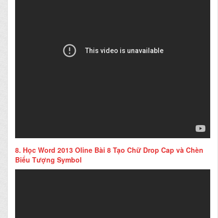
8.
Học Word 2013 Oline Bài 8 Tạo Chữ Drop Cap và Chèn
Biểu Tượng Symbol