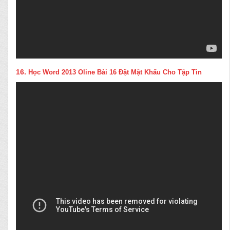
16.
Học Word 2013 Oline Bài 16 Đặt Mật Khẩu Cho Tập Tin