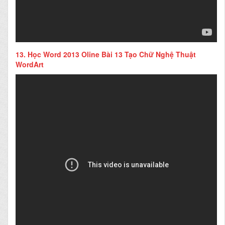
13.
Học Word 2013 Oline Bài 13 Tạo Chữ Nghệ Thuật
WordArt