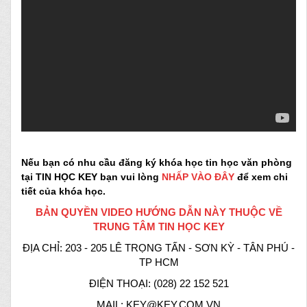
Nếu bạn có nhu cầu đăng ký khóa học tin học văn phòng
tại TIN HỌC KEY bạn vui lòng
NHẤP VÀO ĐÂY
để xem chi
tiết của khóa học.
BẢN QUYỀN VIDEO HƯỚNG DẪN NÀY THUỘC VỀ
TRUNG TÂM TIN HỌC KEY
ĐỊA CHỈ: 203 - 205 LÊ TRỌNG TẤN - SƠN KỲ - TÂN PHÚ -
TP HCM
ĐIỆN THOẠI: (028) 22 152 521
MAIL: KEY@KEY.COM.VN