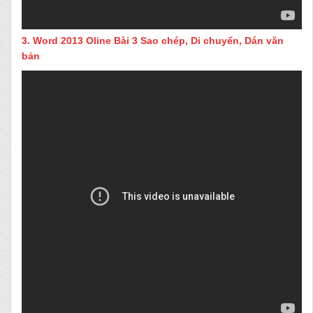
3.
Word 2013 Oline Bài 3 Sao chép, Di chuyển, Dán văn
bản