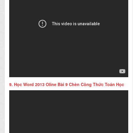
9.
Học Word 2013 Oline Bài 9 Chèn Công Thức Toán Học