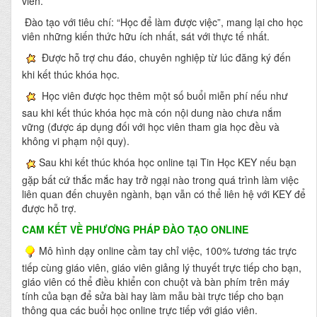
viên.
Đào tạo với tiêu chí: “Học để làm được việc”, mang lại cho học
viên những kiến thức hữu ích nhất, sát với thực tế nhất.
Được hỗ trợ chu đáo, chuyên nghiệp từ lúc đăng ký đến
khi kết thúc khóa học.
Học viên được học thêm một số buổi miễn phí nếu như
sau khi kết thúc khóa học mà cón nội dung nào chưa nắm
vững (được áp dụng đối với học viên tham gia học đều và
không vi phạm nội quy).
Sau khi kết thúc khóa học online tại Tin Học KEY nếu bạn
gặp bất cứ thắc mắc hay trở ngại nào trong quá trình làm việc
liên quan đến chuyên ngành, bạn vẫn có thể liên hệ với KEY để
được hỗ trợ.
CAM KẾT VỀ PHƯƠNG PHÁP ĐÀO TẠO ONLINE
Mô hình dạy online cầm tay chỉ việc, 100% tương tác trực
tiếp cùng giáo viên, giáo viên giảng lý thuyết trực tiếp cho bạn,
giáo viên có thể điều khiển con chuột và bàn phím trên máy
tính của bạn để sửa bài hay làm mẫu bài trực tiếp cho bạn
thông qua các buổi học online trực tiếp với giáo viên.