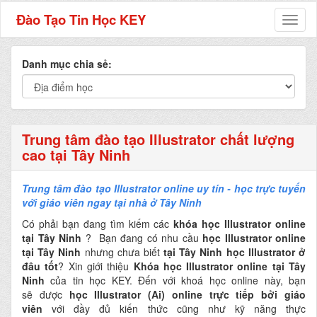
Đào Tạo Tin Học KEY
Toggl
naviga
Danh mục chia sẻ:
Trung tâm đào tạo Illustrator chất lượng
cao tại Tây Ninh
Trung tâm đào tạo Illustrator online uy tín - học trực tuyến
với giáo viên ngay tại nhà ở Tây Ninh
Có phải bạn đang tìm kiếm các
khóa học Illustrator online
tại Tây Ninh
? Bạn đang có nhu cầu
học Illustrator online
tại Tây Ninh
nhưng chưa biết
tại Tây Ninh học Illustrator ở
đâu tốt
? Xin giới thiệu
Khóa học Illustrator online tại Tây
Ninh
của tin học KEY. Đến với khoá học online này, bạn
sẽ được
học Illustrator (Ai) online
trực tiếp bởi giáo
viên
với đầy đủ kiến thức cũng như kỹ năng thực