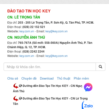
ĐÀO TẠO TIN HỌC KEY
CN: LÊ TRỌNG TẤN
Địa chỉ:
203 - 205 Lê Trọng Tấn, P. Sơn Kỳ, Q. Tân Phú, TP. HCM.
Điện thoại:
(028) 22 152 521
Website:
key.com.vn
- Email:
key@key.com.vn
CN: NGUYỄN ẢNH THỦ
Địa chỉ:
765-767A (Số mới: 558-560A) Nguyễn Ảnh Thủ, P. Tân
Chánh Hiệp, Q. 12, TP. HCM.
Điện thoại:
(028) 2242 2244
Website:
key.com.vn
- Email:
key@key.com.vn
Chia sẻ
Chuyên đề
Download
Thủ thuật
Phần mềm
Đường đến Đào Tạo Tin Học KEY - CN Nguyễn
Ảnh Thủ
Đường đến Đào Tạo Tin Học KEY - CN Lê Trọng
Tấn