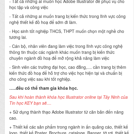
-
Tất cả những ai muốn học Adobe Illustrator để phục vụ cho
học tập và công việc
- Tất cả những ai muốn trang bị kiến thức trong lĩnh vực công
nghệ thiết kế đồ hoạ để sớm đi làm.
- Học sinh tốt nghiệp THCS, THPT muốn chọn một nghề cho
tương lai.
- Cán bộ, nhân viên đang làm việc trong lĩnh vực công nghệ
thông tin thuộc các ngành khác muốn trang bị kiến thức
chuyên ngành đồ hoạ để mở rộng khả năng làm việc
- Sinh viên các trường đại học, cao đẳng,.... cần trang bị thêm
kiến thức đồ hoạ để hỗ trợ cho việc học hiện tại và chuẩn bị
cho công việc sau khi tốt nghiệp.
…..đều có thể tham gia khóa học.
Sau khi hoàn thành khóa học Illustrator online tại Tây Ninh của
Tin học KEY bạn sẽ....
+ Sử dụng thành thạo Adobe Illustrator từ căn bản đến nâng
cao.
+ Thiết kế các sản phẩm trong ngành in ấn quảng cáo, thiết kế
logo, thiết kế Poster, Brochure, cataloge, Banner, tờ rơi, thiết kế