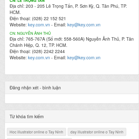
CN: LÊ TRỌNG TẤN
Địa chỉ: 203 - 205 Lê Trọng Tấn, P. Sơn Kỳ, Q. Tân Phú, TP.
HCM.
Điện thoại: (028) 22 152 521
Website:
key.com.vn
- Email:
key@key.com.vn
CN: NGUYỄN ẢNH THỦ
Địa chỉ: 765-767A (Số mới: 558-560A) Nguyễn Ảnh Thủ, P. Tân
Chánh Hiệp, Q. 12, TP. HCM.
Điện thoại: (028) 2242 2244
Website:
key.com.vn
- Email:
key@key.com.vn
Đăng nhận xét - bình luận
Từ khóa tìm kiếm
Hoc illustrator online o Tay Ninh
day illustrator online o Tay Ninh