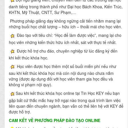
danh tiếng trong thành phố như Đại học Bách Khoa, Kiến Trúc,
KHTN, Mỹ Thuật, CNTT, Sư Phạm,…
Phương pháp giảng dạy không ngừng cải tiến nhằm mang lại
những buổi học chất lượng – hữu ích – thoải mái cho học viên.
Đào tạo với tiêu chí: “Học để làm được việc”, mang lại cho
học viên những kiến thức hữu ích nhất, sát với thực tế nhất.
Được hỗ trợ chu đáo, chuyên nghiệp từ lúc đăng ký đến
khi kết thúc khóa học.
Học viên được học thêm một số buổi miễn phí nếu như
sau khi kết thúc khóa học mà cón nội dung nào chưa nắm
vững (được áp dụng đối với học viên tham gia học đều và
không vi phạm nội quy).
Sau khi kết thúc khóa học online tại Tin Học KEY nếu bạn
gặp bất cứ thắc mắc hay trở ngại nào trong quá trình làm việc
liên quan đến chuyên ngành, bạn vẫn có thể liên hệ với KEY để
được hỗ trợ.
CAM KẾT VỀ PHƯƠNG PHÁP ĐÀO TẠO ONLINE