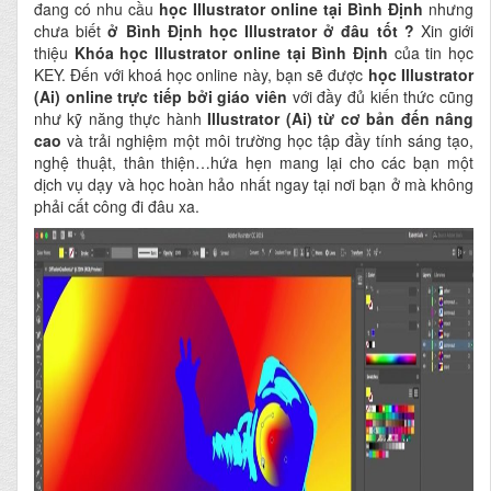
đang có nhu cầu
học Illustrator online tại Bình Định
nhưng
chưa biết
ở Bình Định
học Illustrator ở đâu tốt ?
Xin giới
thiệu
Khóa học Illustrator online tại Bình Định
của tin học
KEY.
Đến với khoá học online này, bạn sẽ được
học Illustrator
(Ai) online
trực tiếp bởi giáo viên
với đầy đủ kiến thức cũng
như kỹ năng thực hành
Illustrator (Ai) từ cơ bản đến nâng
cao
và trải nghiệm một môi trường học tập đầy tính sáng tạo,
nghệ thuật, thân thiện…hứa hẹn mang lại cho các bạn một
dịch vụ dạy và học hoàn hảo nhất ngay tại nơi bạn ở mà không
phải cất công đi đâu xa.