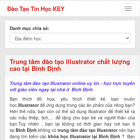
Đào Tạo Tin Học KEY
Toggl
naviga
Danh mục chia sẻ:
Trung tâm đào tạo Illustrator chất lượng
cao tại Bình Định
Trung tâm đào tạo Illustrator online uy tín - học trực tuyến
với giáo viên ngay tại nhà ở Bình Định
Bạn thích đồ họa, yêu thích thiết kế, bạn muốn
học
Illustrator
để ứng dụng trong các ấn phẩm của riêng bạn?
Hơn thế nữa, bạn còn có thể sử dụng Illustrator để thiết kế ra
các mẫu thiệp, lịch,… để tặng cho bạn bè và người thân của
bạn.Tuy nhiên , bạn lại không có thời gian hay nơi bạn ở
tại
Bình Định
không có
trung tâm đào tạo Illustrator
nên bạn
đang tìm kiếm các
khóa học Illustrator tại Bình Định
? Bạn