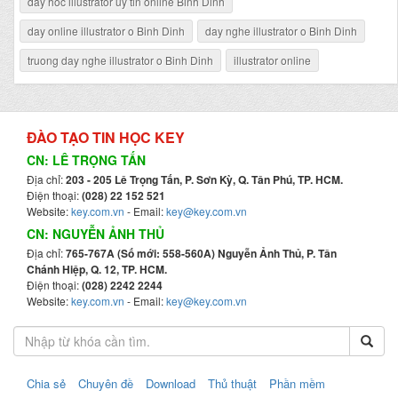
day hoc illustrator uy tin online Binh Dinh
day online illustrator o Binh Dinh
day nghe illustrator o Binh Dinh
truong day nghe illustrator o Binh Dinh
illustrator online
ĐÀO TẠO TIN HỌC KEY
CN: LÊ TRỌNG TẤN
Địa chỉ:
203 - 205 Lê Trọng Tấn, P. Sơn Kỳ, Q. Tân Phú, TP. HCM.
Điện thoại:
(028) 22 152 521
Website:
key.com.vn
- Email:
key@key.com.vn
CN: NGUYỄN ẢNH THỦ
Địa chỉ:
765-767A (Số mới: 558-560A) Nguyễn Ảnh Thủ, P. Tân
Chánh Hiệp, Q. 12, TP. HCM.
Điện thoại:
(028) 2242 2244
Website:
key.com.vn
- Email:
key@key.com.vn
Chia sẻ
Chuyên đề
Download
Thủ thuật
Phần mềm