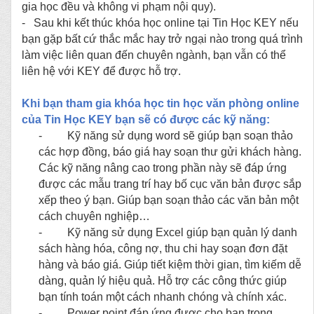
gia học đều và không vi phạm nội quy).
-
Sau khi kết thúc khóa học online tại Tin Học KEY nếu
bạn gặp bất cứ thắc mắc hay trở ngại nào trong quá trình
làm việc liên quan đến chuyên ngành, bạn vẫn có thể
liên hệ với KEY để được hỗ trợ.
Khi bạn
tham gia khóa học tin học văn phòng online
của Tin Học KEY
bạn
sẽ
có được các kỹ năng:
- Kỹ năng sử dụng word sẽ giúp bạn soạn thảo
các hợp đồng, báo giá hay soạn thư gửi khách hàng.
Các kỹ năng nâng cao trong phần này sẽ đáp ứng
được các mẫu trang trí hay bố cục văn bản được sắp
xếp theo ý bạn.
Giúp bạn soạn thảo các văn bản một
cách chuyên nghiệp…
- Kỹ năng sử dụng Excel giúp bạn quản lý danh
sách hàng hóa, công nợ, thu chi hay soạn đơn đặt
hàng và báo giá. Giúp tiết kiệm thời gian, tìm kiếm dễ
dàng, quản lý hiệu quả. Hỗ trợ các công thức giúp
bạn tính toán một cách nhanh chóng và chính xác.
- Power point đáp ứng được cho bạn trong