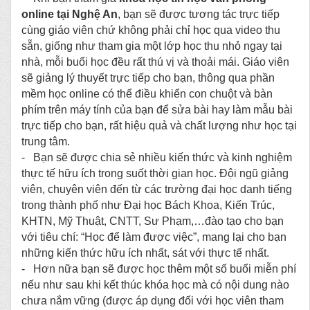
online tại Nghệ An
,
bạn sẽ được tương tác trực
tiếp
cùng giáo viên chứ
không phải chỉ học qua video thu
sẵn,
giống như tham
gia
một lớp học thu nhỏ ngay tại
nhà, mỗi buổi học đều rất thú vị và thoải mái. Giáo viên
sẽ giảng lý thuyết trực tiếp cho bạn, thông qua phần
mềm học online có thể điều khiển con chuột và bàn
phím trên máy tính của bạn để sửa bài hay làm mẫu bài
trực tiếp cho bạn, rất hiệu quả và chất lượng như học tại
trung tâm.
-
Bạn sẽ được chia sẻ nhiều kiến thức và kinh nghiệm
thực tế hữu ích trong suốt thời gian học.
Đội ngũ giảng
viên, chuyên viên đến từ các trường đại học danh tiếng
trong thành phố như Đại học Bách Khoa, Kiến Trúc,
KHTN, Mỹ Thuật, CNTT, Sư Phạm,…đào tạo cho bạn
với tiêu chí: “Học để làm được việc”, mang lại cho bạn
những kiến thức hữu ích nhất, sát với thực tế nhất.
-
Hơn nữa bạn sẽ được học thêm một số buổi miễn phí
nếu như sau khi kết thúc khóa học mà có nội dung nào
chưa nắm vững (được áp dụng đối với học viên tham