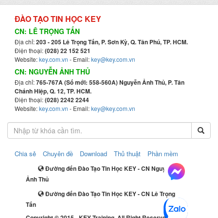
ĐÀO TẠO TIN HỌC KEY
CN: LÊ TRỌNG TẤN
Địa chỉ:
203 - 205 Lê Trọng Tấn, P. Sơn Kỳ, Q. Tân Phú, TP. HCM.
Điện thoại:
(028) 22 152 521
Website:
key.com.vn
- Email:
key@key.com.vn
CN: NGUYỄN ẢNH THỦ
Địa chỉ:
765-767A (Số mới: 558-560A) Nguyễn Ảnh Thủ, P. Tân
Chánh Hiệp, Q. 12, TP. HCM.
Điện thoại:
(028) 2242 2244
Website:
key.com.vn
- Email:
key@key.com.vn
Chia sẻ
Chuyên đề
Download
Thủ thuật
Phần mềm
Đường đến Đào Tạo Tin Học KEY - CN Nguyễn
Ảnh Thủ
Đường đến Đào Tạo Tin Học KEY - CN Lê Trọng
Tấn
Copyright © 2015 - KEY Training. All Right Reserved.