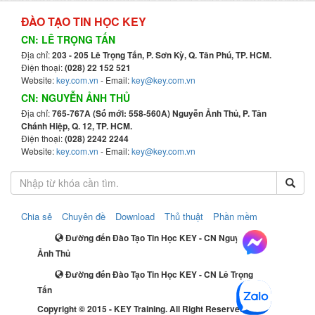
ĐÀO TẠO TIN HỌC KEY
CN: LÊ TRỌNG TẤN
Địa chỉ:
203 - 205 Lê Trọng Tấn, P. Sơn Kỳ, Q. Tân Phú, TP. HCM.
Điện thoại:
(028) 22 152 521
Website:
key.com.vn
- Email:
key@key.com.vn
CN: NGUYỄN ẢNH THỦ
Địa chỉ:
765-767A (Số mới: 558-560A) Nguyễn Ảnh Thủ, P. Tân
Chánh Hiệp, Q. 12, TP. HCM.
Điện thoại:
(028) 2242 2244
Website:
key.com.vn
- Email:
key@key.com.vn
Chia sẻ
Chuyên đề
Download
Thủ thuật
Phần mềm
Đường đến Đào Tạo Tin Học KEY - CN Nguyễn
Ảnh Thủ
Đường đến Đào Tạo Tin Học KEY - CN Lê Trọng
Tấn
Copyright © 2015 - KEY Training. All Right Reserved.