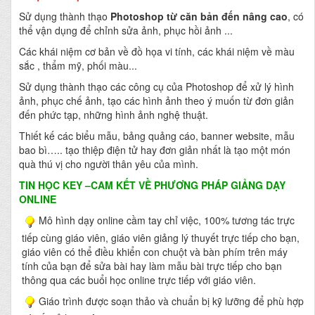
Sử dụng thành thạo
Photoshop từ căn bản đến nâng cao
, có
thể vận dụng để chỉnh sửa ảnh, phục hồi ảnh ...
Các khái niệm cơ bản về đồ họa vi tính, các khái niệm về màu
sắc , thẩm mỹ, phối màu...
Sử dụng thành thạo các công cụ của Photoshop để xử lý hình
ảnh, phục chế ảnh, tạo các hình ảnh theo ý muốn từ đơn giản
đến phức tạp, những hình ảnh nghệ thuật.
Thiết kế các biểu mẫu, bảng quảng cáo, banner website, mẫu
bao bì….. tạo thiệp điện tử hay đơn giản nhất là tạo một món
quà thú vị cho người thân yêu của mình.
TIN HỌC KEY
–CAM KẾT VỀ PHƯƠNG PHÁP GIẢNG DẠY
ONLINE
Mô hình dạy online cầm tay chỉ việc, 100% tương tác trực
tiếp cùng giáo viên, giáo viên giảng lý thuyết trực tiếp cho bạn,
giáo viên có thể điều khiển con chuột và bàn phím trên máy
tính của bạn để sửa bài hay làm mẫu bài trực tiếp cho bạn
thông qua các buổi học online trực tiếp với giáo viên.
Giáo trình được soạn thảo và chuẩn bị kỹ lưỡng để phù hợp