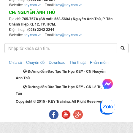
Website:
key.com.vn
- Email:
key@key.com.vn
CN: NGUYỄN ẢNH THỦ
Địa chỉ:
765-767A (Số mới: 558-560A) Nguyễn Ảnh Thủ, P. Tân
Chánh Hiệp, Q. 12, TP. HCM.
Điện thoại:
(028) 2242 2244
Website:
key.com.vn
- Email:
key@key.com.vn
Chia sẻ
Chuyên đề
Download
Thủ thuật
Phần mềm
Đường đến Đào Tạo Tin Học KEY - CN Nguyễn
Ảnh Thủ
Đường đến Đào Tạo Tin Học KEY - CN Lê Trọng
Tấn
Copyright © 2015 - KEY Training. All Right Reserved.