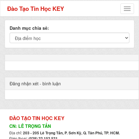
Đào Tạo Tin Học KEY
Toggl
naviga
Danh mục chia sẻ:
Đăng nhận xét - bình luận
ĐÀO TẠO TIN HỌC KEY
CN: LÊ TRỌNG TẤN
Địa chỉ:
203 - 205 Lê Trọng Tấn, P. Sơn Kỳ, Q. Tân Phú, TP. HCM.
Điện thoại:
(028) 22 152 521