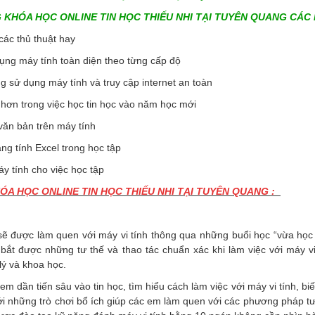
 KHÓA HỌC ONLINE TIN HỌC THIẾU NHI TẠI TUYÊN QUANG CÁC
các thủ thuật hay
ụng máy tính toàn diện theo từng cấp độ
g sử dụng máy tính và truy cập internet an toàn
 hơn trong việc học tin học vào năm học mới
văn bản trên máy tính
ng tính Excel trong học tập
áy tính cho việc học tập
A HỌC ONLINE TIN HỌC THIẾU NHI TẠI TUYÊN QUANG :
ẽ được làm quen với máy vi tính thông qua những buổi học “vừa học 
bắt được những tư thế và thao tác chuẩn xác khi làm việc với máy vi 
lý và khoa học.
em dần tiến sâu vào tin học, tìm hiểu cách làm việc với máy vi tính, bi
ới những trò chơi bổ ích giúp các em làm quen với các phương pháp tư 