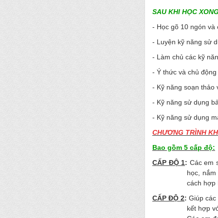
SAU KHI HỌC XONG
- Học gõ 10 ngón và 
- Luyện kỹ năng sử d
- Làm chủ các kỹ năn
- Ý thức và chủ động
- Kỹ năng soạn thảo 
- Kỹ năng sử dụng bả
- Kỹ năng sử dụng m
CHƯƠNG TRÌNH KHÓ
Bao gồm 5 cấp độ:
CẤP ĐỘ 1
:
Các em s
học, nắm 
cách hợp 
CẤP ĐỘ 2
:
Giúp các 
kết hợp v