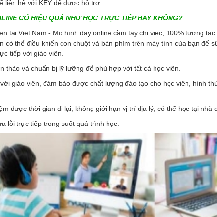
ể liên hệ với KEY để được hỗ trợ.
LINE CÓ HIỆU QUẢ NHƯ HỌC TRỰC TIẾP HAY KHÔNG?
iện tại Việt Nam - Mô hình dạy online cầm tay chỉ việc, 100% tương tác tr
iên có thể điều khiển con chuột và bán phím trên máy tính của bạn để s
ực tiếp với giáo viên.
n thảo và chuẩn bị lỹ lưỡng để phù hợp với tất cả học viên.
p với giáo viên, đảm bảo được chất lượng đào tạo cho học viên, hình th
iệm được thời gian đi lại, không giới hạn vị trí địa lý, có thể học tại nh
ửa lỗi trực tiếp trong suốt quá trình học.