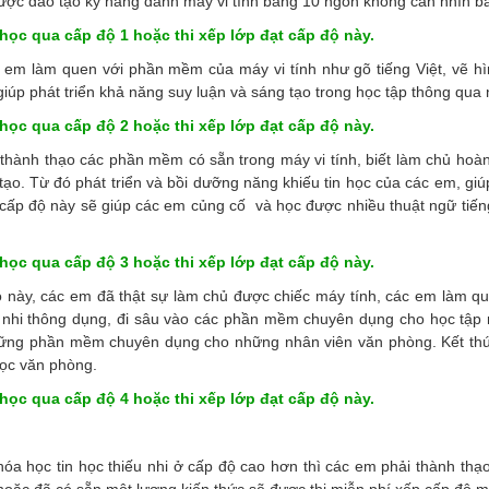
ợc đào tạo kỹ năng đánh máy vi tính bằng 10 ngón không cần nhìn bà
ọc qua cấp độ 1 hoặc thi xếp lớp đạt cấp độ này.
 em làm quen với phần mềm của máy vi tính như gõ tiếng Việt, vẽ hì
 giúp phát triển khả năng suy luận và sáng tạo trong học tập thông qua
ọc qua cấp độ 2 hoặc thi xếp lớp đạt cấp độ này.
thành thạo các phần mềm có sẵn trong máy vi tính, biết làm chủ hoàn 
tạo. Từ đó phát triển và bồi dưỡng năng khiếu tin học của các em, gi
 cấp độ này sẽ giúp các em củng cố và học được nhiều thuật ngữ tiến
 qua cấp độ 3 hoặc thi xếp lớp đạt cấp độ này.
 này, các em đã thật sự làm chủ được chiếc máy tính, các em làm que
 nhi thông dụng, đi sâu vào các phần mềm chuyên dụng cho học tập 
ững phần mềm chuyên dụng cho những nhân viên văn phòng. Kết thúc 
học văn phòng.
ọc qua cấp độ 4 hoặc thi xếp lớp đạt cấp độ này.
óa học tin học thiếu nhi ở cấp độ cao hơn thì các em phải thành thạ