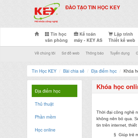
ĐÀO TẠO TIN HỌC KEY
Tin học
Kế toán
Lập trình
văn phòng
máy - KEY AS
Thiết kế web
Về chúng tôi
Sơ đồ web
Thông báo
Tuyển dụng
G
Tin Học KEY
Bài chia sẻ
Địa điểm học
Khóa họ
Khóa học onli
Địa điểm học
Thủ thuật
Thời đại công nghệ n
Phần mềm
không nên bỏ qua. Sử
tin trên internet, th
Học online
§ Giúp trẻ 