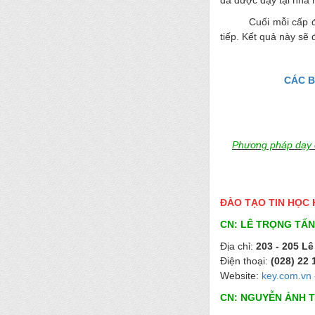
đã được dạy tại nhà 
Cuối mỗi cấp 
tiếp. Kết quả này sẽ
CÁC B
Phương pháp dạy o
ĐÀO TẠO TIN HỌC 
CN: LÊ TRỌNG TẤN
Địa chỉ:
203 - 205 Lê
Điện thoại:
(028) 22 
Website:
key.com.vn
CN: NGUYỄN ẢNH 