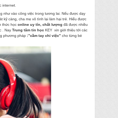
 internet.
ũng như vào công việc trong tương lai. Nếu được dạy
t kỹ càng, cha mẹ vô tình lại làm hại trẻ. Hiểu được
nh thức học
online uy tín, chất lượng
đã được nhiều
ực . Nay
Trung tâm tin học
KEY xin giới thiệu tới các
ụng phương pháp
:”cầm tay chỉ việc”
cho từng bé