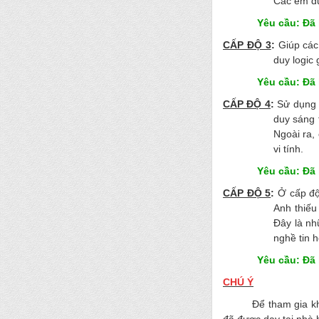
Các em đư
Yêu cầu: Đã h
CẤP ĐỘ 3
:
Giúp các
duy logic
Yêu cầu: Đã h
CẤP ĐỘ 4
:
Sử dụng 
duy sáng 
Ngoài ra,
vi tính.
Yêu cầu: Đã học
CẤP ĐỘ 5
:
Ở cấp độ
Anh thiếu
Đây là nh
nghề tin 
Yêu cầu: Đã h
CHÚ Ý
Để tham gia kh