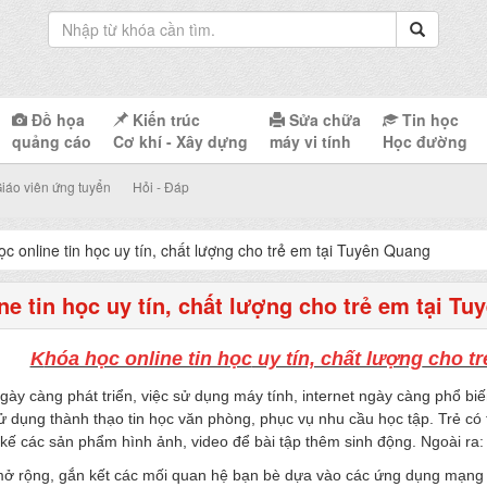
Đồ họa
Kiến trúc
Sửa chữa
Tin học
quảng cáo
Cơ khí - Xây dựng
máy vi tính
Học đường
iáo viên ứng tuyển
Hỏi - Đáp
c online tin học uy tín, chất lượng cho trẻ em tại Tuyên Quang
ne tin học uy tín, chất lượng cho trẻ em tại T
K
hóa học online tin học
uy tín, chất lượng
cho tr
gày càng phát triển, việc sử dụng máy tính, internet ngày càng phổ biế
 dụng thành thạo tin học văn phòng, phục vụ nhu cầu học tập. Trẻ có 
iết kế các sản phẩm hình ảnh, video để bài tập thêm sinh động. Ngoài ra:
mở rộng, gắn kết các mối quan hệ bạn bè dựa vào các ứng dụng mạng xã