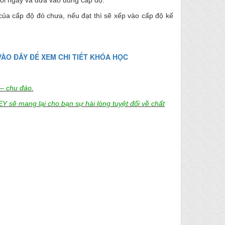
mỗi ngày và đưa vào đúng cấp độ.
của cấp độ đó chưa, nếu đạt thì sẽ xếp vào cấp độ kế
ÀO ĐÂY ĐỂ XEM CHI TIẾT KHÓA HỌC
 – chu đáo.
 sẽ mang lại cho bạn sự hài lòng tuyệt đối về chất