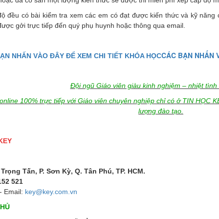
hoặc đã có sẵn một lượng kiến thức sẽ được thi miễn phí xếp cấp độ 
độ đều có bài kiểm tra xem các em có đạt được kiến thức và kỹ năng 
 được gởi trực tiếp đến quý phụ huynh hoặc thông qua email.
CÁC BẠN NHẤN V
ẠN NHẤN VÀO ĐÂY ĐỂ XEM CHI TIẾT KHÓA HỌC
Đội ngũ Giáo viên giàu kinh nghiệm – nhiệt tình
nline 100% trực tiếp với Giáo viên chuyên nghiệp chỉ có ở TIN HỌC KEY
lượng đào tạo.
KEY
 Trọng Tấn, P. Sơn Kỳ, Q. Tân Phú, TP. HCM.
152 521
- Email:
key@key.com.vn
THỦ