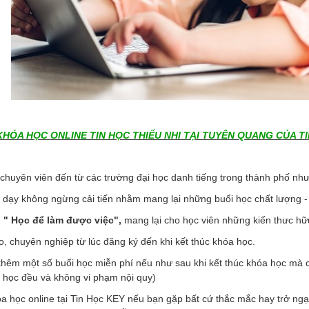
KHÓA HỌC ONLINE TIN HỌC THIẾU NHI TẠI TUYÊN QUANG CỦA T
, chuyên viên đến từ các trường đại học danh tiếng trong thành phố như
dạy không ngừng cải tiến nhằm mang lại những buổi học chất lượng - h
:
" Học để làm được việc",
mang lại cho học viên những kiến thưc hữu 
o, chuyên nghiệp từ lúc đăng ký đến khi kết thúc khóa học.
thêm một số buổi học miễn phí nếu như sau khi kết thúc khóa học mà
a học đều và không vi phạm nội quy)
hóa học online tại Tin Học KEY nếu bạn gặp bất cứ thắc mắc hay trở ngạ