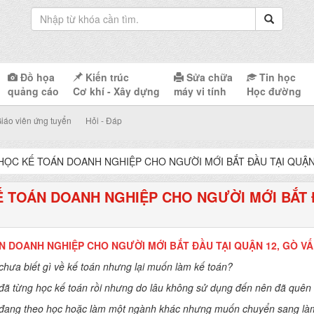
Đồ họa
Kiến trúc
Sửa chữa
Tin học
quảng cáo
Cơ khí - Xây dựng
máy vi tính
Học đường
iáo viên ứng tuyển
Hỏi - Đáp
HỌC KẾ TOÁN DOANH NGHIỆP CHO NGƯỜI MỚI BẮT ĐẦU TẠI QUẬN 
 TOÁN DOANH NGHIỆP CHO NGƯỜI MỚI BẮT ĐẦ
 DOANH NGHIỆP CHO NGƯỜI MỚI BẮT ĐẦU TẠI QUẬN 12, GÒ VẤP
chưa biết gì về kế toán nhưng lại muốn làm kế toán?
đã từng học kế toán rồi nhưng do lâu không sử dụng đến nên đã quên 
đang theo học hoặc làm một ngành khác nhưng muốn chuyển sang là