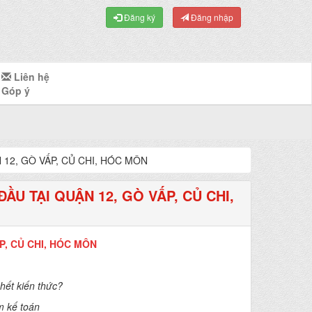
Đăng ký
Đăng nhập
Liên hệ
Góp ý
12, GÒ VẤP, CỦ CHI, HÓC MÔN
U TẠI QUẬN 12, GÒ VẤP, CỦ CHI,
, CỦ CHI, HÓC MÔN
hết kiến thức?
m kế toán