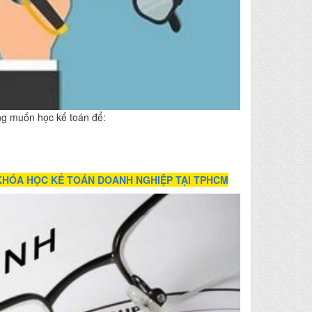
ng muốn học kế toán để:
KHÓA HỌC KẾ TOÁN DOANH NGHIỆP TẠI TPHCM