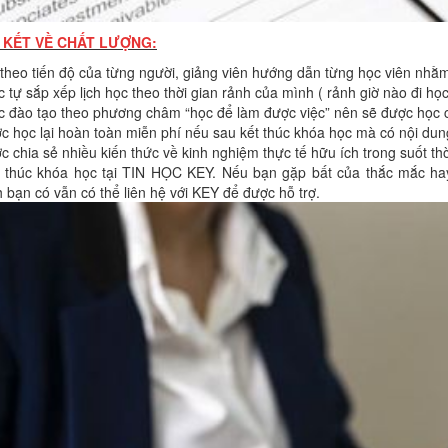
 KẾT VỀ CHẤT LƯỢNG:
heo tiến độ của từng người, giảng viên hướng dẫn từng học viên nhằm 
ự sắp xếp lịch học theo thời gian rảnh của mình ( rảnh giờ nào đi học
đào tạo theo phương châm “học để làm được việc” nên sẽ được học cho
học lại hoàn toàn miễn phí nếu sau kết thúc khóa học mà có nội du
chia sẻ nhiều kiến thức về kinh nghiệm thực tế hữu ích trong suốt thờ
húc khóa học tại TIN HỌC KEY. Nếu bạn gặp bất của thắc mắc hay t
bạn có vẫn có thể liên hệ với KEY để được hỗ trợ.