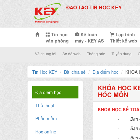
ĐÀO TẠO TIN HỌC KEY
Tin học
Kế toán
Lập trình
văn phòng
máy - KEY AS
Thiết kế web
Về chúng tôi
Sơ đồ web
Thông báo
Tuyển dụng
G
Tin Học KEY
Bài chia sẻ
Địa điểm học
KHÓA 
KHÓA HỌC KẾ
Địa điểm học
HÓC MÔN
Thủ thuật
KHÓA HỌC KẾ TOÁN
Phần mềm
·
Bạn 
·
Bạn 
Học online
·
Bạn 