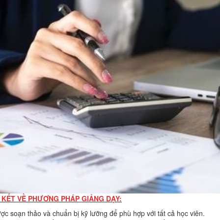
 KẾT VỀ PHƯƠNG PHÁP GIẢNG DẠY:
c soạn thảo và chuẩn bị kỹ lưỡng để phù hợp với tất cả học viên.