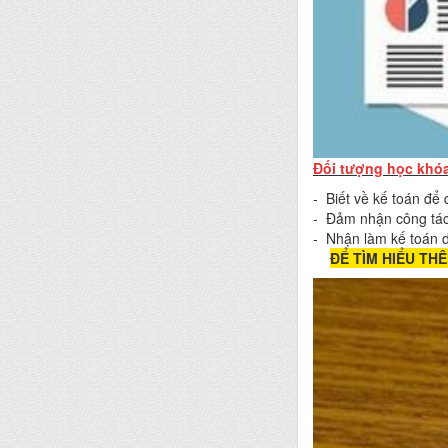
Đối tượng học khóa
- Biết về kế toán để
- Đảm nhận công tác
- Nhận làm kế toán d
ĐỂ TÌM HIỂU TH