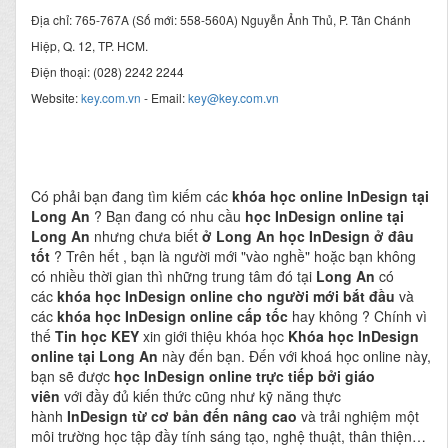
Địa chỉ: 765-767A (Số mới: 558-560A) Nguyễn Ảnh Thủ, P. Tân Chánh
Hiệp, Q. 12, TP. HCM.
Điện thoại: (028) 2242 2244
Website:
key.com.vn
- Email:
key@key.com.vn
Có phải bạn đang tìm kiếm các
khóa học online InDesign tại
Long An
? Bạn đang có nhu cầu
học InDesign online tại
Long An
nhưng chưa biết
ở Long An học InDesign ở đâu
tốt
? Trên hết , bạn là người mới "vào nghề" hoặc bạn không
có nhiều thời gian thì những trung tâm đó tại
Long An
có
các
khóa học InDesign online cho người mới bắt đầu
và
các
khóa học InDesign online cấp tốc
hay không ? Chính vì
thế
Tin học KEY
xin giới thiệu khóa học
Khóa học InDesign
online tại Long An
này đến bạn. Đến với khoá học online này,
bạn sẽ được
học InDesign online
trực tiếp bởi giáo
viên
với đầy đủ kiến thức cũng như kỹ năng thực
hành
InDesign từ cơ bản đến nâng cao
và trải nghiệm một
môi trường học tập đầy tính sáng tạo, nghệ thuật, thân thiện…