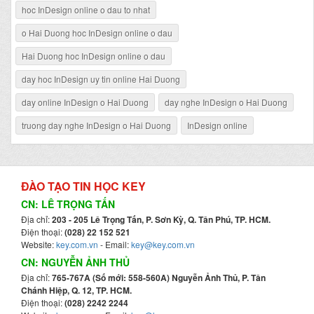
hoc InDesign online o dau to nhat
o Hai Duong hoc InDesign online o dau
Hai Duong hoc InDesign online o dau
day hoc InDesign uy tin online Hai Duong
day online InDesign o Hai Duong
day nghe InDesign o Hai Duong
truong day nghe InDesign o Hai Duong
InDesign online
ĐÀO TẠO TIN HỌC KEY
CN: LÊ TRỌNG TẤN
Địa chỉ:
203 - 205 Lê Trọng Tấn, P. Sơn Kỳ, Q. Tân Phú, TP. HCM.
Điện thoại:
(028) 22 152 521
Website:
key.com.vn
- Email:
key@key.com.vn
CN: NGUYỄN ẢNH THỦ
Địa chỉ:
765-767A (Số mới: 558-560A) Nguyễn Ảnh Thủ, P. Tân
Chánh Hiệp, Q. 12, TP. HCM.
Điện thoại:
(028) 2242 2244