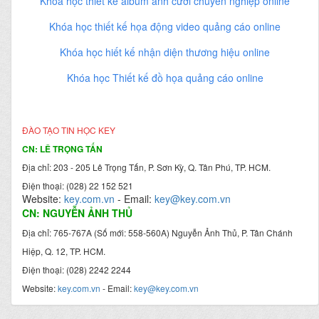
Khóa học thiết kế album ảnh cưới chuyên nghiệp online
Khóa học thiết kế họa động video quảng cáo online
Khóa học hiết kế nhận diện thương hiệu online
Khóa học Thiết kế đồ họa quảng cáo online
ĐÀO TẠO TIN HỌC KEY
CN: LÊ TRỌNG TẤN
Địa chỉ: 203 - 205 Lê Trọng Tấn, P. Sơn Kỳ, Q. Tân Phú, TP. HCM.
Điện thoại: (028) 22 152 521
Website:
key.com.vn
- Email:
key@key.com.vn
CN: NGUYỄN ẢNH THỦ
Địa chỉ: 765-767A (Số mới: 558-560A) Nguyễn Ảnh Thủ, P. Tân Chánh
Hiệp, Q. 12, TP. HCM.
Điện thoại: (028) 2242 2244
Website:
key.com.vn
- Email:
key@key.com.vn