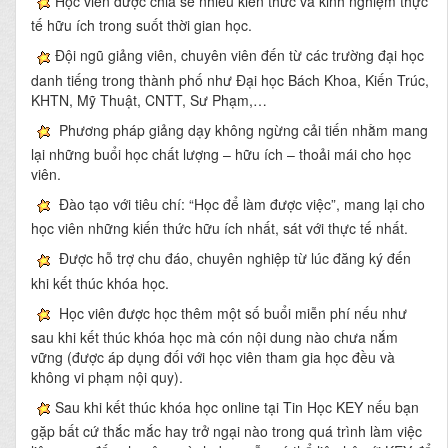
Học viên được chia sẻ nhiều kiến thức và kinh nghiệm thực
tế hữu ích trong suốt thời gian học.
Đội ngũ giảng viên, chuyên viên đến từ các trường đại học
danh tiếng trong thành phố như Đại học Bách Khoa, Kiến Trúc,
KHTN, Mỹ Thuật, CNTT, Sư Phạm,…
Phương pháp giảng dạy không ngừng cải tiến nhằm mang
lại những buổi học chất lượng – hữu ích – thoải mái cho học
viên.
Đào tạo với tiêu chí: “Học để làm được việc”, mang lại cho
học viên những kiến thức hữu ích nhất, sát với thực tế nhất.
Được hỗ trợ chu đáo, chuyên nghiệp từ lúc đăng ký đến
khi kết thúc khóa học.
Học viên được học thêm một số buổi miễn phí nếu như
sau khi kết thúc khóa học mà cón nội dung nào chưa nắm
vững (được áp dụng đối với học viên tham gia học đều và
không vi phạm nội quy).
Sau khi kết thúc khóa học online tại Tin Học KEY nếu bạn
gặp bất cứ thắc mắc hay trở ngại nào trong quá trình làm việc