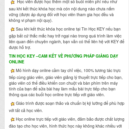
Học viên được học thêm một số buổi miễn phí nếu như
sau khi kết thúc khóa học mà cón nội dung nào chưa nắm
vững (được áp dụng đối với học viên tham gia học đều và
không vi phạm nội quy).
Sau khi kết thúc khóa học online tại Tin Học KEY nếu bạn
gặp bất cứ thắc mắc hay trở ngại nào trong quá trình làm việc
liên quan đến chuyên ngành, bạn vẫn có thể liên hệ với KEY để
được hỗ trợ.
TIN HỌC KEY
–CAM KẾT VỀ PHƯƠNG PHÁP GIẢNG DẠY
ONLINE
Mô hình dạy online cầm tay chỉ việc, 100% tương tác trực
tiếp cùng giáo viên, giáo viên giảng lý thuyết trực tiếp cho bạn,
giáo viên có thể điều khiển con chuột và bàn phím trên máy
tính của bạn để sửa bài hay làm mẫu bài trực tiếp cho bạn
thông qua các buổi học online trực tiếp với giáo viên.
Giáo trình được soạn thảo và chuẩn bị kỹ lưỡng để phù hợp
với tất cả học viên.
Học online trực tiếp với giáo viên, đảm bảo được chất lượng
đào tạo cho học viên, hình thức học này không khác nhiều với