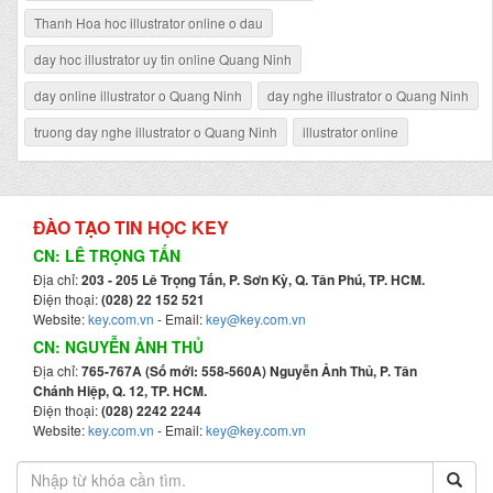
Thanh Hoa hoc illustrator online o dau
day hoc illustrator uy tin online Quang Ninh
day online illustrator o Quang Ninh
day nghe illustrator o Quang Ninh
truong day nghe illustrator o Quang Ninh
illustrator online
ĐÀO TẠO TIN HỌC KEY
CN: LÊ TRỌNG TẤN
Địa chỉ:
203 - 205 Lê Trọng Tấn, P. Sơn Kỳ, Q. Tân Phú, TP. HCM.
Điện thoại:
(028) 22 152 521
Website:
key.com.vn
- Email:
key@key.com.vn
CN: NGUYỄN ẢNH THỦ
Địa chỉ:
765-767A (Số mới: 558-560A) Nguyễn Ảnh Thủ, P. Tân
Chánh Hiệp, Q. 12, TP. HCM.
Điện thoại:
(028) 2242 2244
Website:
key.com.vn
- Email:
key@key.com.vn