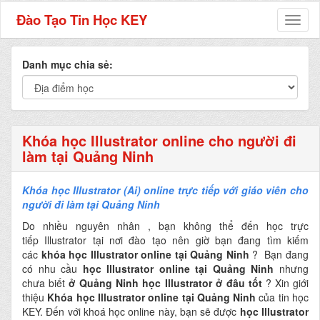
Đào Tạo Tin Học KEY
Toggl
naviga
Danh mục chia sẻ:
Khóa học Illustrator online cho người đi
làm tại Quảng Ninh
Khóa học Illustrator (Ai) online trực tiếp với giáo viên cho
người đi làm tại Quảng Ninh
Do nhiều nguyên nhân , bạn không thể đến học trực
tiếp Illustrator tại nơi đào tạo nên giờ bạn đang tìm kiếm
các
khóa học Illustrator online tại Quảng Ninh
? Bạn đang
có nhu cầu
học Illustrator online tại Quảng Ninh
nhưng
chưa biết
ở Quảng Ninh
học Illustrator ở đâu tốt
? Xin giới
thiệu
Khóa học Illustrator online tại Quảng Ninh
của tin học
KEY. Đến với khoá học online này, bạn sẽ được
học Illustrator