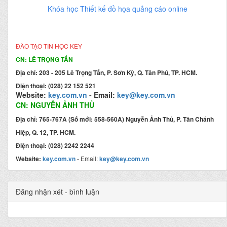
Khóa học Thiết kế đồ họa quảng cáo online
ĐÀO TẠO TIN HỌC KEY
CN: LÊ TRỌNG TẤN
Địa chỉ: 203 - 205 Lê Trọng Tấn, P. Sơn Kỳ, Q. Tân Phú, TP. HCM.
Điện thoại: (028) 22 152 521
Website:
key.com.vn
- Email:
key@key.com.vn
CN: NGUYỄN ẢNH THỦ
Địa chỉ: 765-767A (Số mới: 558-560A) Nguyễn Ảnh Thủ, P. Tân Chánh
Hiệp, Q. 12, TP. HCM.
Điện thoại: (028) 2242 2244
Website:
key.com.vn
- Email:
key@key.com.vn
Đăng nhận xét - bình luận