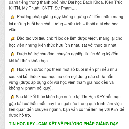
danh tiếng trong thành phố như Đại học Bách Khoa, Kiến Trúc,
KHTN, Mỹ Thuật, CNTT, Sư Phạm,…
Phương pháp giảng dạy không ngừng cải tiến nhằm mang
lại những buổi học chất lượng – hữu ích – thoải mái cho học
viên.
Đào tạo với tiêu chí: “Học để làm được việc”, mang lại cho
học viên những kiến thức hữu ích nhất, sát với thực tế nhất.
Được hỗ trợ chu đáo, chuyên nghiệp từ lúc đăng ký đến
khi kết thúc khóa học.
Học viên được học thêm một số buổi miễn phí nếu như
sau khi kết thúc khóa học mà cón nội dung nào chưa nắm
vững (được áp dụng đối với học viên tham gia học đều và
không vi phạm nội quy).
Sau khi kết thúc khóa học online tại Tin Học KEY nếu bạn
gặp bất cứ thắc mắc hay trở ngại nào trong quá trình làm việc
liên quan đến chuyên ngành, bạn vẫn có thể liên hệ với KEY để
được hỗ trợ.
TIN HỌC KEY
–CAM KẾT VỀ PHƯƠNG PHÁP GIẢNG DẠY